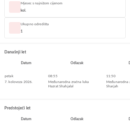
Mjesec s najnižom cijenom
kol.
Ukupno odredišta
1
Današnji let
Datum
Odlazak
petak
08:55
11:50
7. kolovoza 2026.
Međunarodna zračna luka
Međunarodna z
Hazrat Shahjalal
Sharjah
Predstojeći let
Datum
Odlazak