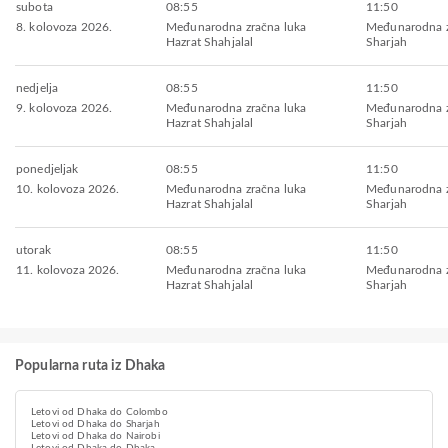
subota
08:55
11:50
8. kolovoza 2026.
Međunarodna zračna luka
Međunarodna z
Hazrat Shahjalal
Sharjah
nedjelja
08:55
11:50
9. kolovoza 2026.
Međunarodna zračna luka
Međunarodna z
Hazrat Shahjalal
Sharjah
ponedjeljak
08:55
11:50
10. kolovoza 2026.
Međunarodna zračna luka
Međunarodna z
Hazrat Shahjalal
Sharjah
utorak
08:55
11:50
11. kolovoza 2026.
Međunarodna zračna luka
Međunarodna z
Hazrat Shahjalal
Sharjah
Popularna ruta iz Dhaka
Letovi od Dhaka do Colombo
Letovi od Dhaka do Sharjah
Letovi od Dhaka do Nairobi