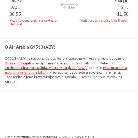
Dhaka
Sharjah
DAC
SHJ
4h 55m
08:55
11:50
Međunarodna zračna luka Hazrat
Međunarodna zračna luka Sharjah
Shahjalal
O Air Arabia G9513 (ABY)
G9513
(
ABY
) je redovna usluga kojom upravlja
Air Arabia
, koja povezuje
Dhaka - Sharjah
s prosječnim vremenom leta od
4h 55m
. Polazi iz
Međunarodna zračna luka Hazrat Shahjalal (DAC)
i dolazi u
Međunarodna
zračna luka Sharjah (SHJ)
. Pregledajte rasporede u stvarnom vremenu,
usporedite cijene i rezervirajte svoje sjedalo — sve na jednom mjestu na
Airpaz.
Zadnje ažurirano dana
6. kolovoza 2026. u 20:46 GMT+0