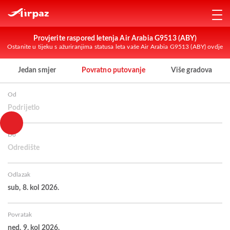
Provjerite raspored letenja Air Arabia G9513 (ABY)
Ostanite u tijeku s ažuriranjima statusa leta vaše Air Arabia G9513 (ABY) ovdje
Jedan smjer
Povratno putovanje
Više gradova
Od
Podrijetlo
Do
Odredište
Odlazak
sub, 8. kol 2026.
Povratak
ned, 9. kol 2026.