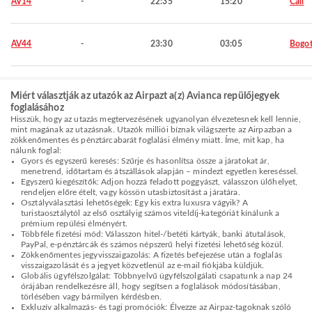
AV14
-
22:35
15:20
Cali
AV44
-
23:30
03:05
Bogo
Miért választják az utazók az Airpazt a(z) Avianca repülőjegyek
foglalásához
Hisszük, hogy az utazás megtervezésének ugyanolyan élvezetesnek kell lennie,
mint magának az utazásnak. Utazók milliói bíznak világszerte az Airpazban a
zökkenőmentes és pénztárcabarát foglalási élmény miatt. Íme, mit kap, ha
nálunk foglal:
Gyors és egyszerű keresés: Szűrje és hasonlítsa össze a járatokat ár,
menetrend, időtartam és átszállások alapján – mindezt egyetlen kereséssel.
Egyszerű kiegészítők: Adjon hozzá feladott poggyászt, válasszon ülőhelyet,
rendeljen előre ételt, vagy kössön utasbiztosítást a járatára.
Osztályválasztási lehetőségek: Egy kis extra luxusra vágyik? A
turistaosztálytól az első osztályig számos viteldíj-kategóriát kínálunk a
prémium repülési élményért.
Többféle fizetési mód: Válasszon hitel-/betéti kártyák, banki átutalások,
PayPal, e-pénztárcák és számos népszerű helyi fizetési lehetőség közül.
Zökkenőmentes jegyvisszaigazolás: A fizetés befejezése után a foglalás
visszaigazolását és a jegyet közvetlenül az e-mail fiókjába küldjük.
Globális ügyfélszolgálat: Többnyelvű ügyfélszolgálati csapatunk a nap 24
órájában rendelkezésre áll, hogy segítsen a foglalások módosításában,
törlésében vagy bármilyen kérdésben.
Exkluzív alkalmazás- és tagi promóciók: Élvezze az Airpaz-tagoknak szóló