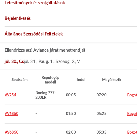
Létesítmények és szolgáltatások
Bejelentkezés
Általános Szerződési Feltételek
Ellenőrizze a(z) Avianca járat menetrendjét
júl. 30., Cs
júl. 31., P
aug. 1., Szo
aug. 2., V
Repülőgép
Járatszám.
Indul
Megérkezik
modell
Boeing 777-
AV254
00:05
07:20
Bogo
200LR
AV6850
-
01:50
05:25
Bogo
AV6850
-
02:00
05:35
Bogo