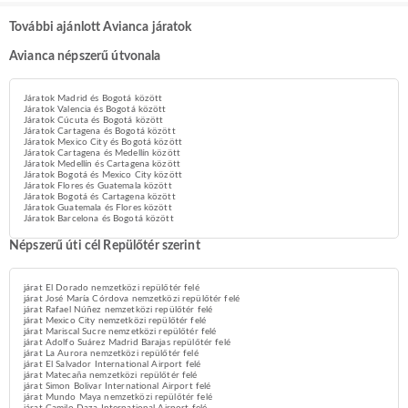
További ajánlott Avianca járatok
Avianca népszerű útvonala
Járatok Madrid és Bogotá között
Járatok Valencia és Bogotá között
Járatok Cúcuta és Bogotá között
Járatok Cartagena és Bogotá között
Járatok Mexico City és Bogotá között
Járatok Cartagena és Medellín között
Járatok Medellín és Cartagena között
Járatok Bogotá és Mexico City között
Járatok Flores és Guatemala között
Járatok Bogotá és Cartagena között
Járatok Guatemala és Flores között
Járatok Barcelona és Bogotá között
Népszerű úti cél Repülőtér szerint
járat El Dorado nemzetközi repülőtér felé
járat José María Córdova nemzetközi repülőtér felé
járat Rafael Núñez nemzetközi repülőtér felé
járat Mexico City nemzetközi repülőtér felé
járat Mariscal Sucre nemzetközi repülőtér felé
járat Adolfo Suárez Madrid Barajas repülőtér felé
járat La Aurora nemzetközi repülőtér felé
járat El Salvador International Airport felé
járat Matecaña nemzetközi repülőtér felé
járat Simon Bolivar International Airport felé
járat Mundo Maya nemzetközi repülőtér felé