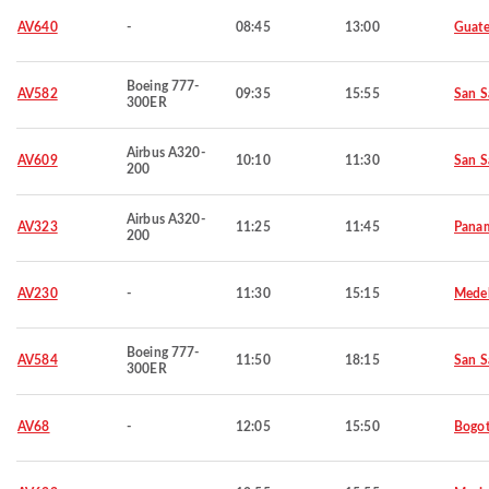
AV640
-
08:45
13:00
Guat
Boeing 777-
AV582
09:35
15:55
San S
300ER
Airbus A320-
AV609
10:10
11:30
San S
200
Airbus A320-
AV323
11:25
11:45
Panam
200
AV230
-
11:30
15:15
Medel
Boeing 777-
AV584
11:50
18:15
San S
300ER
AV68
-
12:05
15:50
Bogo