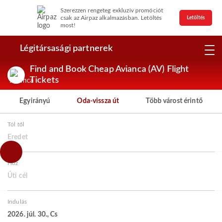
Szerezzen rengeteg exkluzív promóciót
csak az Airpaz alkalmazásban. Letöltés
Letöltés
most!
Légitársasági partnerek
Find and Book Cheap Avianca (AV) Flight
Tickets
Egyirányú
Oda-vissza út
Több várost érintő
Tól től
Eredet
Hoz
Úti cél
Indulás
2026. júl. 30., Cs