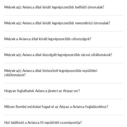
Melyek a(z) Avianca által kínált legnépszerűbb belföldi útvonalak?
Melyek a(z) Avianca által kínált legnépszerűbb nemzetközi útvonalak?
Melyek a Avianca által kínált legnépszerűbb célországok?
Melyek a(z) Avianca által kiszolgált legnépszerűbb városi célállomások?
Melyek a(z) Avianca által biztosított legnépszerűbb repülőtéri
célállomások?
Hogyan foglalhatok Avianca járatot az Airpaz-on?
Milyen fizetési módokat fogad el az Airpaz a Avianca foglalásokhoz?
Hol található a Avianca fő repülőtéri csomópontja?