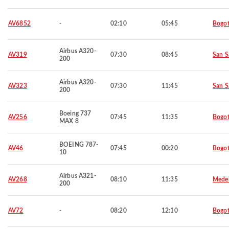
AV6852
-
02:10
05:45
Bogo
Airbus A320-
AV319
07:30
08:45
San S
200
Airbus A320-
AV323
07:30
11:45
San S
200
Boeing 737
AV256
07:45
11:35
Bogo
MAX 8
BOEING 787-
AV46
07:45
00:20
Bogo
10
Airbus A321-
AV268
08:10
11:35
Medel
200
AV72
-
08:20
12:10
Bogo