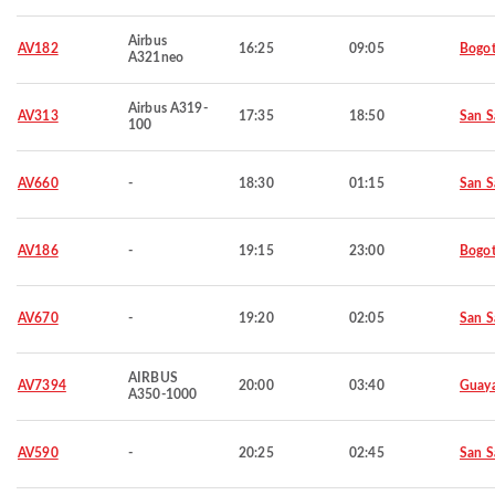
Airbus
AV182
16:25
09:05
Bogo
A321neo
Airbus A319-
AV313
17:35
18:50
San S
100
AV660
-
18:30
01:15
San S
AV186
-
19:15
23:00
Bogo
AV670
-
19:20
02:05
San S
AIRBUS
AV7394
20:00
03:40
Guaya
A350-1000
AV590
-
20:25
02:45
San S