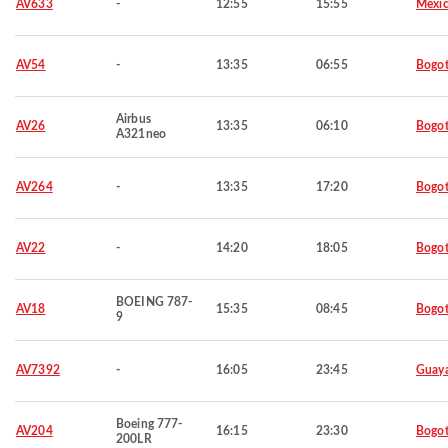
AV633
-
12:55
15:55
Mexic
AV54
-
13:35
06:55
Bogo
Airbus
AV26
13:35
06:10
Bogo
A321neo
AV264
-
13:35
17:20
Bogo
AV22
-
14:20
18:05
Bogo
BOEING 787-
AV18
15:35
08:45
Bogo
9
AV7392
-
16:05
23:45
Guaya
Boeing 777-
AV204
16:15
23:30
Bogo
200LR