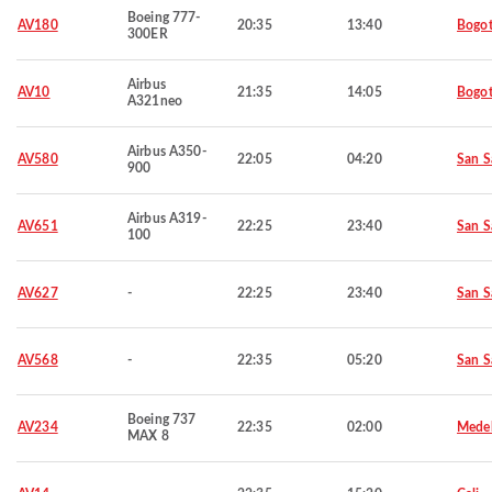
Boeing 777-
AV180
20:35
13:40
Bogo
300ER
Airbus
AV10
21:35
14:05
Bogo
A321neo
Airbus A350-
AV580
22:05
04:20
San S
900
Airbus A319-
AV651
22:25
23:40
San S
100
AV627
-
22:25
23:40
San S
AV568
-
22:35
05:20
San S
Boeing 737
AV234
22:35
02:00
Medel
MAX 8