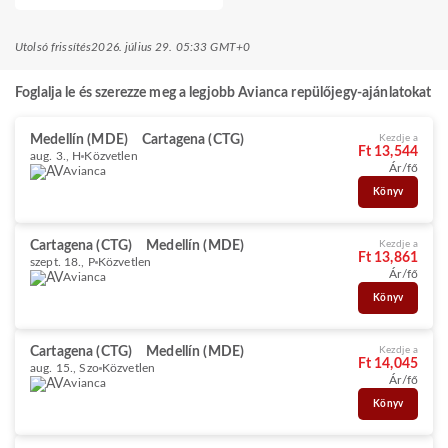
Utolsó frissítés
2026. július 29. 05:33 GMT+0
Foglalja le és szerezze meg a legjobb Avianca repülőjegy-ajánlatokat
Medellín (MDE)
Cartagena (CTG)
Kezdje a
Ft 13,544
aug. 3., H
Közvetlen
Ár/fő
Avianca
Könyv
Cartagena (CTG)
Medellín (MDE)
Kezdje a
Ft 13,861
szept. 18., P
Közvetlen
Ár/fő
Avianca
Könyv
Cartagena (CTG)
Medellín (MDE)
Kezdje a
Ft 14,045
aug. 15., Szo
Közvetlen
Ár/fő
Avianca
Könyv