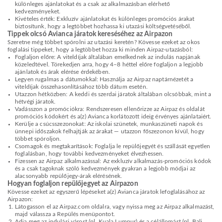
különleges ajánlatokat és a csak az alkalmazásban elérhető
kedvezményeket.
Kivételes érték: Exkluzív ajánlatokat és különleges promóciós árakat
biztosítunk, hogy a legtöbbet hozhassa ki utazási költségvetéséből.
Tippek olcsó Avianca járatok kereséséhez az Airpazon
Szeretne még többet spórolni az utazási keretén? Kövesse ezeket az okos
foglalási tippeket, hogy a legtöbbet hozza ki minden Airpaz-utazásból:
Foglaljon előre: A viteldíjak általában emelkednek az indulás napjának
közeledtével. Törekedjen arra, hogy 4–8 héttel előre foglaljon a legjobb
ajánlatok és árak elérése érdekében.
Legyen rugalmas a dátumokkal: Használja az Airpaz naptárnézetét a
viteldíjak összehasonlításához több dátum esetén.
Utazzon hétközben: A keddi és szerdai járatok általában olcsóbbak, mint a
hétvégi járatok.
Vadásszon a promóciókra: Rendszeresen ellenőrizze az Airpaz és oldalát
promóciós kódokért és a(z) Avianca korlátozott ideig érvényes ajánlataiért.
Kerülje a csúcsszezonokat: Az iskolai szünetek, munkaszüneti napok és
ünnepi időszakok felhajtják az árakat — utazzon főszezonon kívül, hogy
többet spóroljon.
Csomagok és megtakarítások: Foglalja le repülőjegyét és szállását egyetlen
foglalásban, hogy további kedvezményeket élvezhessen.
Fizessen az Airpaz alkalmazással: Az exkluzív alkalmazás-promóciós kódok
és a csak tagoknak szóló kedvezmények gyakran a legjobb módjai az
alacsonyabb repülőjegy-árak elérésének.
Hogyan foglaljon repülőjegyet az Airpazon
Kövesse ezeket az egyszerű lépéseket a(z) Avianca járatok lefoglalásához az
Airpazon:
Látogasson el az Airpaz.com oldalra, vagy nyissa meg az Airpaz alkalmazást,
majd válassza a Repülés menüpontot.
Adja meg az indulási várost (pl. Kuala Lumpur) és a célállomást (pl. Bali,