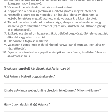
Szingapúr vagy Bangkok).
Válassza ki az utazás dátumát és az utasok számát.
Koppintson a Keresés gombra az elérhető járatok megtekintéséhez.
Használja a szűrőket, mint például ár, indulási idő vagy időtartam, a
legjobb lehetőség megtalálásához, majd válassza ki a kívánt járatot.
Töltse ki az utasok adatait pontosan úgy, ahogy az az útlevelében vagy
személyi igazolványában szerepel (teljes név, születési idő, állampolgárság
és elérhetőségek).
Szükség esetén adjon hozzá extrákat, például poggyászt, ülőhely-választást,
étkezést vagy utasbiztosítást.
Ellenőrizze a foglalás részleteit.
Válasszon fizetési módot (hitel-/betéti kártya, banki átutalás, PayPal vagy
részletfizetés).
Fejezze be a fizetést — e-jegyét elküldjük e-mail címére, és elérhető lesz az
alkalmazásban is.
Gyakran ismételt kérdések a(z) Avianca-ról
A(z) Avianca biztosít poggyászkeretet?
Kínál-e a Avianca webes/online check-in lehetőséget? Mikor nyílik meg?
Hány útvonalat kínál a(z) Avianca?