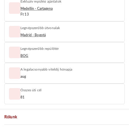
Exkluzív repülési ajánlatok
Medellín - Cartagena
Ft 13
Legnépszerűbb útvonalak
Madrid - Bogotá
Legnépszerűbb repülőtér
BOG
A legalacsonyabb viteldíj hónapja
aug
Összes úti cél
81
Rólunk