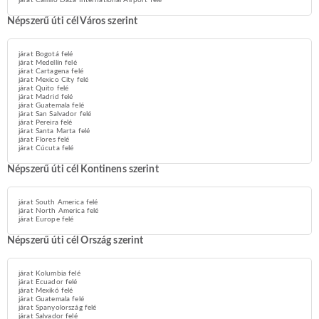
járat Camilo Daza International Airport felé
Népszerű úti cél Város szerint
járat Bogotá felé
járat Medellín felé
járat Cartagena felé
járat Mexico City felé
járat Quito felé
járat Madrid felé
járat Guatemala felé
járat San Salvador felé
járat Pereira felé
járat Santa Marta felé
járat Flores felé
járat Cúcuta felé
Népszerű úti cél Kontinens szerint
járat South America felé
járat North America felé
járat Europe felé
Népszerű úti cél Ország szerint
járat Kolumbia felé
járat Ecuador felé
járat Mexikó felé
járat Guatemala felé
járat Spanyolország felé
járat Salvador felé