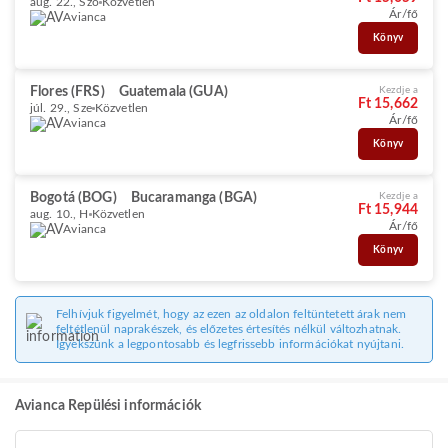
aug. 22., Szo
Közvetlen
Ár/fő
Avianca
Könyv
Flores (FRS)
Guatemala (GUA)
Kezdje a
Ft 15,662
júl. 29., Sze
Közvetlen
Ár/fő
Avianca
Könyv
Bogotá (BOG)
Bucaramanga (BGA)
Kezdje a
Ft 15,944
aug. 10., H
Közvetlen
Ár/fő
Avianca
Könyv
Felhívjuk figyelmét, hogy az ezen az oldalon feltüntetett árak nem
feltétlenül naprakészek, és előzetes értesítés nélkül változhatnak.
Igyekszünk a legpontosabb és legfrissebb információkat nyújtani.
Avianca Repülési információk