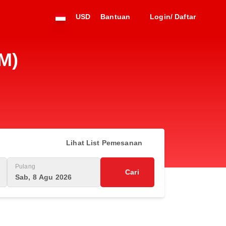
USD
Bantuan
Login/ Daftar
M)
Lihat List Pemesanan
Pulang
Cari
Sab, 8 Agu 2026