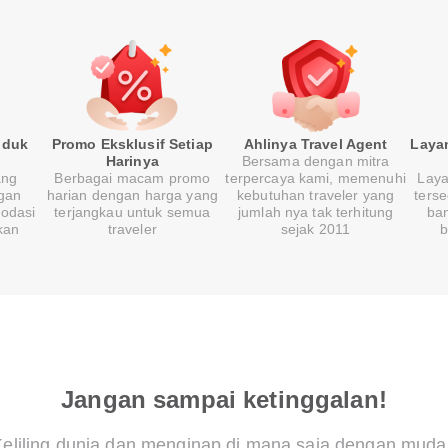
oduk
Promo Eksklusif Setiap
Ahlinya Travel Agent
Laya
Harinya
Bersama dengan mitra
ang
Berbagai macam promo
terpercaya kami, memenuhi
Laya
gan
harian dengan harga yang
kebutuhan traveler yang
ters
modasi
terjangkau untuk semua
jumlah nya tak terhitung
ban
kan
traveler
sejak 2011
b
Jangan sampai ketinggalan!
Keliling dunia dan menginap di mana saja dengan muda