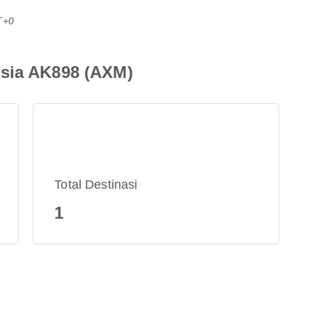
T+0
Asia AK898 (AXM)
Total Destinasi
1