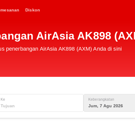
emesanan
Diskon
bangan AirAsia AK898 (AX
tus penerbangan AirAsia AK898 (AXM) Anda di sini
Ke
Keberangkatan
Jum, 7 Agu 2026