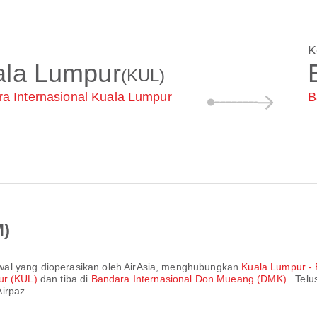
K
ala Lumpur
(KUL)
a Internasional Kuala Lumpur
B
M)
wal yang dioperasikan oleh
AirAsia
, menghubungkan
Kuala Lumpur -
pur (KUL)
dan tiba di
Bandara Internasional Don Mueang (DMK)
. Telu
irpaz.