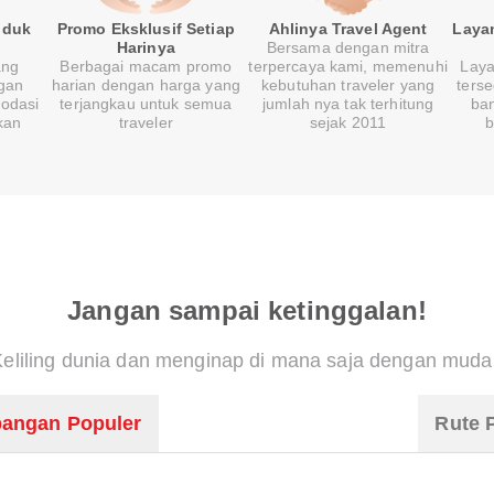
oduk
Promo Eksklusif Setiap
Ahlinya Travel Agent
Laya
Harinya
Bersama dengan mitra
ang
Berbagai macam promo
terpercaya kami, memenuhi
Laya
gan
harian dengan harga yang
kebutuhan traveler yang
ters
modasi
terjangkau untuk semua
jumlah nya tak terhitung
ban
kan
traveler
sejak 2011
b
Jangan sampai ketinggalan!
Keliling dunia dan menginap di mana saja dengan muda
angan Populer
Rute 