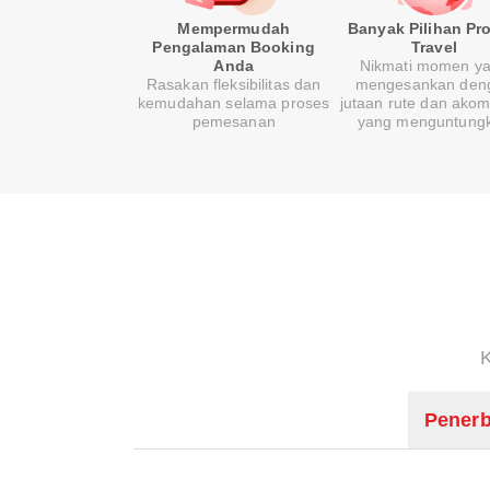
Mempermudah
Banyak Pilihan Pr
Pengalaman Booking
Travel
Anda
Nikmati momen y
Rasakan fleksibilitas dan
mengesankan den
kemudahan selama proses
jutaan rute dan ako
pemesanan
yang menguntung
Penerb