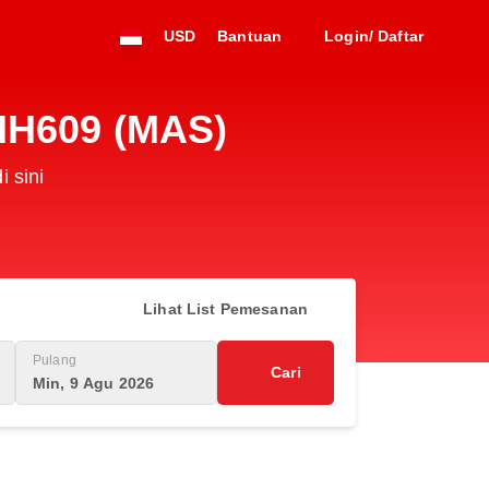
USD
Bantuan
Login/ Daftar
 MH609 (MAS)
 sini
Lihat List Pemesanan
Pulang
Cari
Min, 9 Agu 2026