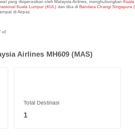
dwal yang dioperasikan oleh
Malaysia Airlines
, menghubungkan
Kuala
nasional Kuala Lumpur (KUL)
dan tiba di
Bandara Changi Singapura 
empat di Airpaz.
T+0
ysia Airlines MH609 (MAS)
Total Destinasi
1