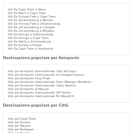
Voli Da Cape Town a Maun
Voli Da Maun a Cape Town
Voli Da Victoria Falls a Cape Town
Voli Da Johannesburg a Manzini
Voli Da Victoria Falls a Johannesburg
Voli Da Johannesburg a Lilongwe
Voli Da Johannesburg a Mthatha
Voli Da George a Johannesburg
Voli Da George a Cape Town
Voli Da Ndola a Johannesburg
Voli Da Durban a Harare
Voli Da Cape Town a Hoedspruit
Destinazione popolare per Aeroporto
Volo per Aeroporto Internazionale Città del Capo
Volo per Aeroporto Internazionale di Lilongwe Kamuzu
Volo per Aeroporto King Phalo
Volo per Aeroporto Internazionale Harry Mwanga Nkumbula
Volo per Aeroporto Internazionale Julius Nyerere
Volo per Aeroporto di Maputo
Volo per Aeroporto Internazionale OR Tambo
Volo per Aeroporto Internazionale Re Mswati III
Destinazione popolare per Città
Volo per Cape Town
Volo per Durban
Volo per Maputo
Volo per Bulawayo
Volo per Harare