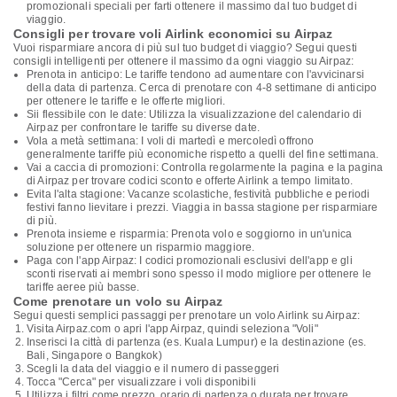
promozionali speciali per farti ottenere il massimo dal tuo budget di
viaggio.
Consigli per trovare voli Airlink economici su Airpaz
Vuoi risparmiare ancora di più sul tuo budget di viaggio? Segui questi
consigli intelligenti per ottenere il massimo da ogni viaggio su Airpaz:
Prenota in anticipo: Le tariffe tendono ad aumentare con l'avvicinarsi
della data di partenza. Cerca di prenotare con 4-8 settimane di anticipo
per ottenere le tariffe e le offerte migliori.
Sii flessibile con le date: Utilizza la visualizzazione del calendario di
Airpaz per confrontare le tariffe su diverse date.
Vola a metà settimana: I voli di martedì e mercoledì offrono
generalmente tariffe più economiche rispetto a quelli del fine settimana.
Vai a caccia di promozioni: Controlla regolarmente la pagina e la pagina
di Airpaz per trovare codici sconto e offerte Airlink a tempo limitato.
Evita l'alta stagione: Vacanze scolastiche, festività pubbliche e periodi
festivi fanno lievitare i prezzi. Viaggia in bassa stagione per risparmiare
di più.
Prenota insieme e risparmia: Prenota volo e soggiorno in un'unica
soluzione per ottenere un risparmio maggiore.
Paga con l'app Airpaz: I codici promozionali esclusivi dell'app e gli
sconti riservati ai membri sono spesso il modo migliore per ottenere le
tariffe aeree più basse.
Come prenotare un volo su Airpaz
Segui questi semplici passaggi per prenotare un volo Airlink su Airpaz:
Visita Airpaz.com o apri l'app Airpaz, quindi seleziona "Voli"
Inserisci la città di partenza (es. Kuala Lumpur) e la destinazione (es.
Bali, Singapore o Bangkok)
Scegli la data del viaggio e il numero di passeggeri
Tocca "Cerca" per visualizzare i voli disponibili
Utilizza i filtri come prezzo, orario di partenza o durata per trovare