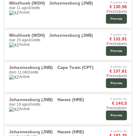
Windhoek (WDH)
Johannesburg (JNB)
A partire da
€ 130,96
mar 11 ago
Diretto
Prezzo/pers
Airlink
Prenota
Windhoek (WDH)
Johannesburg (JNB)
A partire da
€ 132,81
mar 25 ago
Diretto
Prezzo/pers
Airlink
Prenota
Johannesburg (JNB)
Cape Town (CPT)
A partire da
€ 137,61
dom 11 ott
Diretto
Prezzo/pers
Airlink
Prenota
Johannesburg (JNB)
Harare (HRE)
A partire da
€ 140,5
mer 19 ago
Diretto
Prezzo/pers
Airlink
Prenota
Johannesburg (JNB)
Harare (HRE)
A partire da
€ 143,35