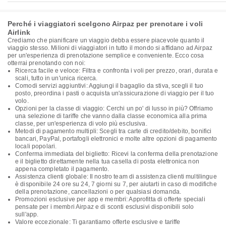
Perché i viaggiatori scelgono Airpaz per prenotare i voli
Airlink
Crediamo che pianificare un viaggio debba essere piacevole quanto il
viaggio stesso. Milioni di viaggiatori in tutto il mondo si affidano ad Airpaz
per un'esperienza di prenotazione semplice e conveniente. Ecco cosa
otterrai prenotando con noi:
Ricerca facile e veloce: Filtra e confronta i voli per prezzo, orari, durata e
scali, tutto in un'unica ricerca.
Comodi servizi aggiuntivi: Aggiungi il bagaglio da stiva, scegli il tuo
posto, preordina i pasti o acquista un'assicurazione di viaggio per il tuo
volo.
Opzioni per la classe di viaggio: Cerchi un po' di lusso in più? Offriamo
una selezione di tariffe che vanno dalla classe economica alla prima
classe, per un'esperienza di volo più esclusiva.
Metodi di pagamento multipli: Scegli tra carte di credito/debito, bonifici
bancari, PayPal, portafogli elettronici e molte altre opzioni di pagamento
locali popolari.
Conferma immediata del biglietto: Ricevi la conferma della prenotazione
e il biglietto direttamente nella tua casella di posta elettronica non
appena completato il pagamento.
Assistenza clienti globale: Il nostro team di assistenza clienti multilingue
è disponibile 24 ore su 24, 7 giorni su 7, per aiutarti in caso di modifiche
della prenotazione, cancellazioni o per qualsiasi domanda.
Promozioni esclusive per app e membri: Approfitta di offerte speciali
pensate per i membri Airpaz e di sconti esclusivi disponibili solo
sull'app.
Valore eccezionale: Ti garantiamo offerte esclusive e tariffe