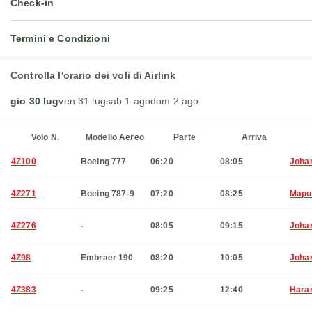
Check-in
Termini e Condizioni
Controlla l'orario dei voli di Airlink
gio 30 lug
ven 31 lug
sab 1 ago
dom 2 ago
Volo N.
Modello Aereo
Parte
Arriva
4Z100
Boeing 777
06:20
08:05
Joha
4Z271
Boeing 787-9
07:20
08:25
Mapu
4Z276
-
08:05
09:15
Joha
4Z98
Embraer 190
08:20
10:05
Joha
4Z383
-
09:25
12:40
Hara