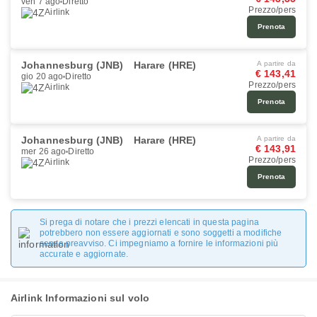
ven 7 ago
Diretto
Prezzo/pers
Airlink
Prenota
Johannesburg (JNB)
Harare (HRE)
A partire da
€ 143,41
gio 20 ago
Diretto
Prezzo/pers
Airlink
Prenota
Johannesburg (JNB)
Harare (HRE)
A partire da
€ 143,91
mer 26 ago
Diretto
Prezzo/pers
Airlink
Prenota
Si prega di notare che i prezzi elencati in questa pagina
potrebbero non essere aggiornati e sono soggetti a modifiche
senza preavviso. Ci impegniamo a fornire le informazioni più
accurate e aggiornate.
Airlink Informazioni sul volo