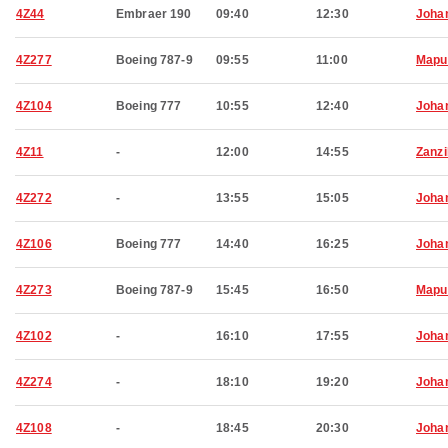
4Z44
Embraer 190
09:40
12:30
Joha
4Z277
Boeing 787-9
09:55
11:00
Mapu
4Z104
Boeing 777
10:55
12:40
Joha
4Z11
-
12:00
14:55
Zanzi
4Z272
-
13:55
15:05
Joha
4Z106
Boeing 777
14:40
16:25
Joha
4Z273
Boeing 787-9
15:45
16:50
Mapu
4Z102
-
16:10
17:55
Joha
4Z274
-
18:10
19:20
Joha
4Z108
-
18:45
20:30
Joha