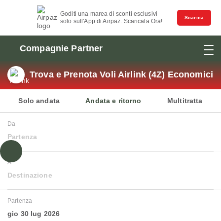
Goditi una marea di sconti esclusivi
Scarica
solo sull'App di Airpaz. Scaricala Ora!
Compagnie Partner
Trova e Prenota Voli Airlink (4Z) Economici
Solo andata
Andata e ritorno
Multitratta
Da
Partenza
A
Destinazione
Partenza
gio 30 lug 2026