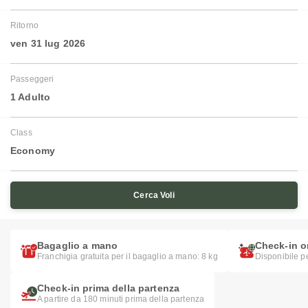
Ritorno
ven 31 lug 2026
Passeggeri
1 Adulto
Class
Economy
Cerca Voli
Bagaglio a mano
Check-in o
Franchigia gratuita per il bagaglio a mano: 8 kg
Disponibile pe
Check-in prima della partenza
A partire da 180 minuti prima della partenza