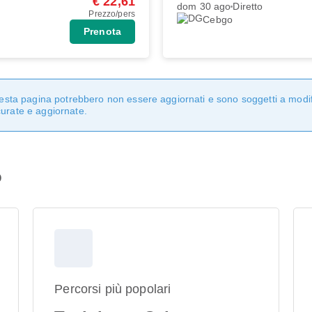
€ 22,61
dom 30 ago
Diretto
Prezzo/pers
Cebgo
Prenota
questa pagina potrebbero non essere aggiornati e sono soggetti a modi
curate e aggiornate.
o
Percorsi più popolari