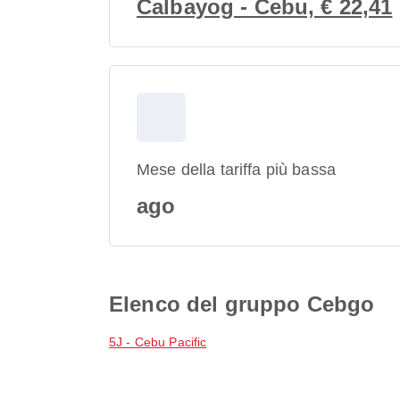
Calbayog - Cebu, € 22,41
Mese della tariffa più bassa
ago
Elenco del gruppo Cebgo
5J - Cebu Pacific