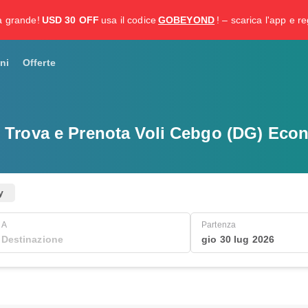
a grande!
USD 30 OFF
usa il codice
GOBEYOND
! – scarica l'app e re
ni
Offerte
Trova e Prenota Voli Cebgo (DG) Eco
y
A
Partenza
gio 30 lug 2026