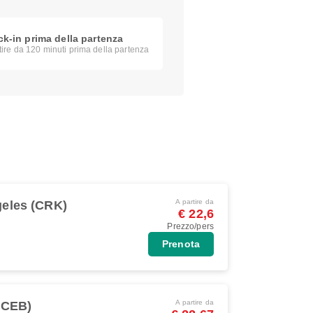
k-in prima della partenza
tire da 120 minuti prima della partenza
A partire da
eles (CRK)
€ 22,6
Prezzo/pers
Prenota
A partire da
(CEB)