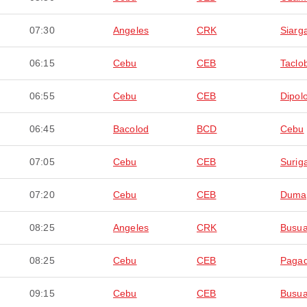
07:30
Angeles
CRK
Siarg
06:15
Cebu
CEB
Taclo
06:55
Cebu
CEB
Dipol
06:45
Bacolod
BCD
Cebu
07:05
Cebu
CEB
Surig
07:20
Cebu
CEB
Duma
08:25
Angeles
CRK
Busu
08:25
Cebu
CEB
Pagad
09:15
Cebu
CEB
Busu