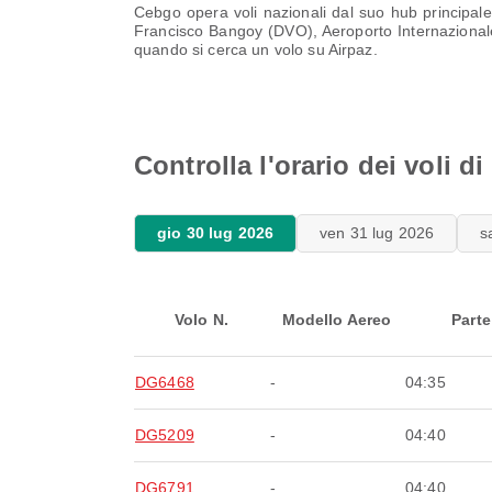
Cebgo opera voli nazionali dal suo hub principal
Francisco Bangoy (DVO), Aeroporto Internazionale I
quando si cerca un volo su Airpaz.
Controlla l'orario dei voli d
gio 30 lug 2026
ven 31 lug 2026
s
Volo N.
Modello Aereo
Parte
DG6468
-
04:35
DG5209
-
04:40
DG6791
-
04:40