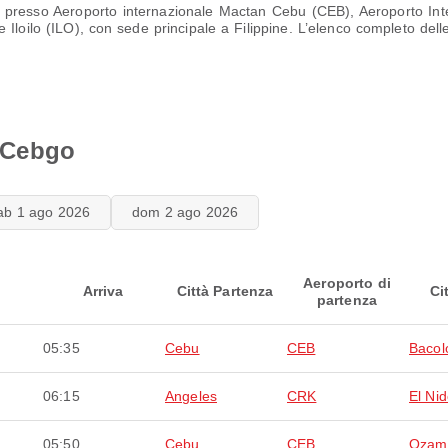
e presso Aeroporto internazionale Mactan Cebu (CEB), Aeroporto Int
loilo (ILO), con sede principale a Filippine. L’elenco completo delle d
i Cebgo
ab 1 ago 2026
dom 2 ago 2026
Aeroporto di
Arriva
Città Partenza
Ci
partenza
05:35
Cebu
CEB
Bacol
06:15
Angeles
CRK
El Ni
05:50
Cebu
CEB
Ozam