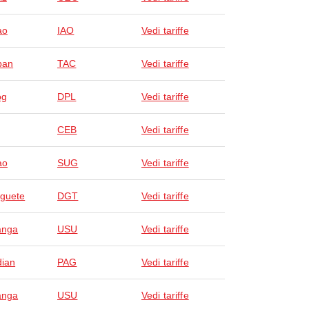
ao
IAO
Vedi tariffe
ban
TAC
Vedi tariffe
og
DPL
Vedi tariffe
CEB
Vedi tariffe
ao
SUG
Vedi tariffe
guete
DGT
Vedi tariffe
anga
USU
Vedi tariffe
ian
PAG
Vedi tariffe
anga
USU
Vedi tariffe