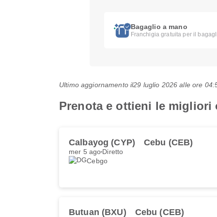
Bagaglio a mano
Franchigia gratuita per il bagag
Ultimo aggiornamento il
29 luglio 2026 alle ore 0
Prenota e ottieni le migliori
Calbayog (CYP)
Cebu (CEB)
mer 5 ago
Diretto
Cebgo
Butuan (BXU)
Cebu (CEB)