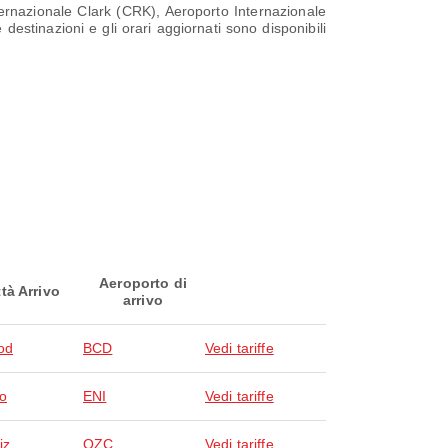
ernazionale Clark (CRK), Aeroporto Internazionale
estinazioni e gli orari aggiornati sono disponibili
Aeroporto di
ttà Arrivo
arrivo
od
BCD
Vedi tariffe
do
ENI
Vedi tariffe
iz
OZC
Vedi tariffe