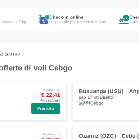
Check-in online
Chec
lio a mano: 7 kg
Disponibile per il check-in online
A par
4:51 GMT+0
 offerte di voli Cebgo
A partire da
Busuanga (USU)
Ang
€ 22,41
sab 17 ott
Diretto
Prezzo/pers
Cebgo
Prenota
A partire da
Ozamiz (OZC)
Cebu 