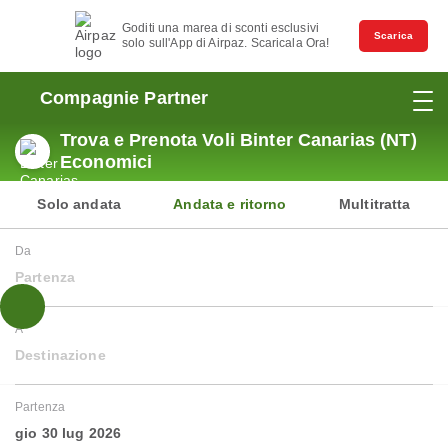
Goditi una marea di sconti esclusivi
Scarica
solo sull'App di Airpaz. Scaricala Ora!
Compagnie Partner
Trova e Prenota Voli Binter Canarias (NT)
Economici
Solo andata
Andata e ritorno
Multitratta
Da
Partenza
A
Destinazione
Partenza
gio 30 lug 2026