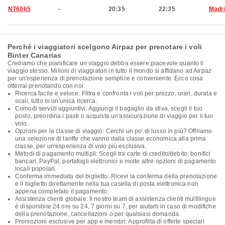
NT6065
-
20:35
22:35
Madr
Perché i viaggiatori scelgono Airpaz per prenotare i voli
Binter Canarias
Crediamo che pianificare un viaggio debba essere piacevole quanto il
viaggio stesso. Milioni di viaggiatori in tutto il mondo si affidano ad Airpaz
per un'esperienza di prenotazione semplice e conveniente. Ecco cosa
otterrai prenotando con noi:
Ricerca facile e veloce: Filtra e confronta i voli per prezzo, orari, durata e
scali, tutto in un'unica ricerca.
Comodi servizi aggiuntivi: Aggiungi il bagaglio da stiva, scegli il tuo
posto, preordina i pasti o acquista un'assicurazione di viaggio per il tuo
volo.
Opzioni per la classe di viaggio: Cerchi un po' di lusso in più? Offriamo
una selezione di tariffe che vanno dalla classe economica alla prima
classe, per un'esperienza di volo più esclusiva.
Metodi di pagamento multipli: Scegli tra carte di credito/debito, bonifici
bancari, PayPal, portafogli elettronici e molte altre opzioni di pagamento
locali popolari.
Conferma immediata del biglietto: Ricevi la conferma della prenotazione
e il biglietto direttamente nella tua casella di posta elettronica non
appena completato il pagamento.
Assistenza clienti globale: Il nostro team di assistenza clienti multilingue
è disponibile 24 ore su 24, 7 giorni su 7, per aiutarti in caso di modifiche
della prenotazione, cancellazioni o per qualsiasi domanda.
Promozioni esclusive per app e membri: Approfitta di offerte speciali