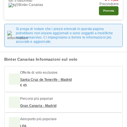
lun 5 ott
Diretto
Prezzo/pers
Binter Canarias
Prenota
Si prega di notare che i prezzi elencati in questa pagina
potrebbero non essere aggiornati e sono soggetti a modifiche
senza preavviso. Ci impegniamo a fornire le informazioni più
accurate e aggiornate.
Binter Canarias Informazioni sul volo
Offerte di volo esclusive
Santa Cruz de Tenerife - Madrid
€ 45
Percorsi più popolari
Gran Canaria - Madrid
Aeroporto più popolare
LPA