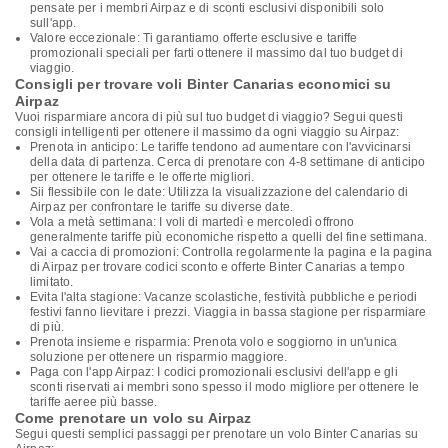
pensate per i membri Airpaz e di sconti esclusivi disponibili solo
sull'app.
Valore eccezionale: Ti garantiamo offerte esclusive e tariffe
promozionali speciali per farti ottenere il massimo dal tuo budget di
viaggio.
Consigli per trovare voli Binter Canarias economici su
Airpaz
Vuoi risparmiare ancora di più sul tuo budget di viaggio? Segui questi
consigli intelligenti per ottenere il massimo da ogni viaggio su Airpaz:
Prenota in anticipo: Le tariffe tendono ad aumentare con l'avvicinarsi
della data di partenza. Cerca di prenotare con 4-8 settimane di anticipo
per ottenere le tariffe e le offerte migliori.
Sii flessibile con le date: Utilizza la visualizzazione del calendario di
Airpaz per confrontare le tariffe su diverse date.
Vola a metà settimana: I voli di martedì e mercoledì offrono
generalmente tariffe più economiche rispetto a quelli del fine settimana.
Vai a caccia di promozioni: Controlla regolarmente la pagina e la pagina
di Airpaz per trovare codici sconto e offerte Binter Canarias a tempo
limitato.
Evita l'alta stagione: Vacanze scolastiche, festività pubbliche e periodi
festivi fanno lievitare i prezzi. Viaggia in bassa stagione per risparmiare
di più.
Prenota insieme e risparmia: Prenota volo e soggiorno in un'unica
soluzione per ottenere un risparmio maggiore.
Paga con l'app Airpaz: I codici promozionali esclusivi dell'app e gli
sconti riservati ai membri sono spesso il modo migliore per ottenere le
tariffe aeree più basse.
Come prenotare un volo su Airpaz
Segui questi semplici passaggi per prenotare un volo Binter Canarias su