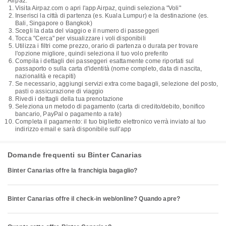
Airpaz:
Visita Airpaz.com o apri l'app Airpaz, quindi seleziona "Voli"
Inserisci la città di partenza (es. Kuala Lumpur) e la destinazione (es.
Bali, Singapore o Bangkok)
Scegli la data del viaggio e il numero di passeggeri
Tocca "Cerca" per visualizzare i voli disponibili
Utilizza i filtri come prezzo, orario di partenza o durata per trovare
l'opzione migliore, quindi seleziona il tuo volo preferito
Compila i dettagli dei passeggeri esattamente come riportati sul
passaporto o sulla carta d'identità (nome completo, data di nascita,
nazionalità e recapiti)
Se necessario, aggiungi servizi extra come bagagli, selezione del posto,
pasti o assicurazione di viaggio
Rivedi i dettagli della tua prenotazione
Seleziona un metodo di pagamento (carta di credito/debito, bonifico
bancario, PayPal o pagamento a rate)
Completa il pagamento: il tuo biglietto elettronico verrà inviato al tuo
indirizzo email e sarà disponibile sull'app
Domande frequenti su Binter Canarias
Binter Canarias offre la franchigia bagaglio?
Binter Canarias offre il check-in web/online? Quando apre?