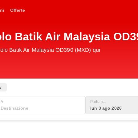
ni
Offerte
olo Batik Air Malaysia OD
 volo Batik Air Malaysia OD390 (MXD) qui
y
A
Partenza
lun 3 ago 2026