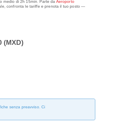
lo medio di
2h 15min
. Parte da
Aeroporto
ale, confronta le tariffe e prenota il tuo posto —
90 (MXD)
fiche senza preavviso. Ci