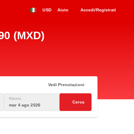
USD
Aiuto
Accedi/Registrati
390 (MXD)
Vedi Prenotazioni
Ritorno
Cerca
mar 4 ago 2026