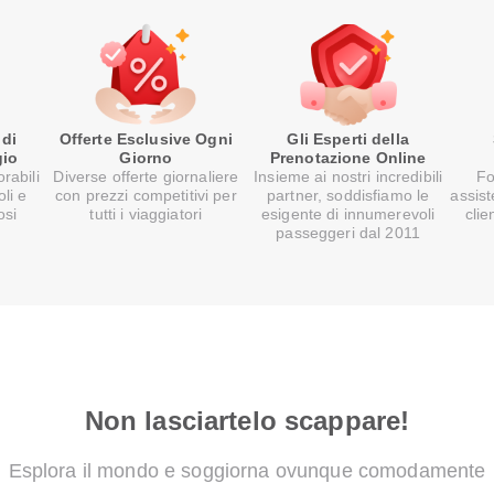
 di
Offerte Esclusive Ogni
Gli Esperti della
gio
Giorno
Prenotazione Online
rabili
Diverse offerte giornaliere
Insieme ai nostri incredibili
Fo
oli e
con prezzi competitivi per
partner, soddisfiamo le
assist
osi
tutti i viaggiatori
esigente di innumerevoli
clie
passeggeri dal 2011
Non lasciartelo scappare!
Esplora il mondo e soggiorna ovunque comodamente