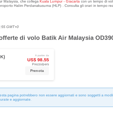
Air Malaysia
, che collega
Kuala Lumpur - Giacarta
con un tempo di vo
eroporto Halim Perdanakusuma (HLP)
. Consulta gli orari in tempo re
08:55 GMT+0
i offerte di volo Batik Air Malaysia OD3
A partire da
GK)
US$ 98.55
Prezzo/pers
Prenota
questa pagina potrebbero non essere aggiornati e sono soggetti a modi
curate e aggiornate.