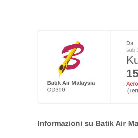
Da
sab 
Ku
15
Batik Air Malaysia
Aero
OD390
(Ter
Informazioni su Batik Air M