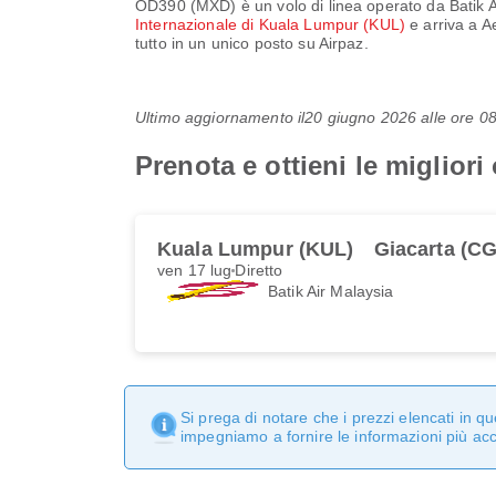
OD390
(
MXD
) è un volo di linea operato da
Batik 
Internazionale di Kuala Lumpur (KUL)
e arriva a
A
tutto in un unico posto su Airpaz.
Ultimo aggiornamento il
20 giugno 2026 alle ore 
Prenota e ottieni le miglior
Kuala Lumpur (KUL)
Giacarta (C
ven 17 lug
Diretto
Batik Air Malaysia
Si prega di notare che i prezzi elencati in 
impegniamo a fornire le informazioni più ac