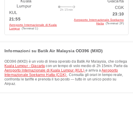
Kuala
Giacarta
Lumpur
CGK
2h 15min
KUL
23:10
21:55
Aeroporto Internazionale Soekarno
Hatta
(Terminal 2F)
Aeroporto Internazionale di Kuala
Lumpur
(Terminal 1)
Informazioni su Batik Air Malaysia OD396 (MXD)
OD396
(
MXD
) è un volo di linea operato da
Batik Air Malaysia
, che collega
Kuala Lumpur - Giacarta
con un tempo di volo medio di
2h 15min
. Parte da
Aeroporto Internazionale di Kuala Lumpur (KUL)
e arriva a
Aeroporto
Internazionale Soekarno Hatta (CGK)
. Consulta gli orari in tempo reale,
confronta le tariffe e prenota il tuo posto — tutto in un unico posto su
Airpaz.