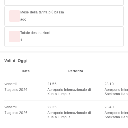
Mese della tariffa più bassa
ago
Totale destinazioni
1
Voli di Oggi
Data
Partenza
venerdì
21:55
23:10
7 agosto 2026
Aeroporto Internazionale di
Aeroporto Inte
Kuala Lumpur
Soekarno Hatt
venerdì
22:25
23:40
7 agosto 2026
Aeroporto Internazionale di
Aeroporto Inte
Kuala Lumpur
Soekarno Hatt