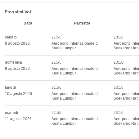
Prossimi Voli
Data
Partenza
sabato
21:55
23:10
8 agosto 2026
Aeroporto Internazionale di
Aeroporto Inte
Kuala Lumpur
Soekarno Hatt
domenica
21:55
23:10
9 agosto 2026
Aeroporto Internazionale di
Aeroporto Inte
Kuala Lumpur
Soekarno Hatt
lunedì
21:55
23:10
10 agosto 2026
Aeroporto Internazionale di
Aeroporto Inte
Kuala Lumpur
Soekarno Hatt
martedì
21:55
23:10
11 agosto 2026
Aeroporto Internazionale di
Aeroporto Inte
Kuala Lumpur
Soekarno Hatt