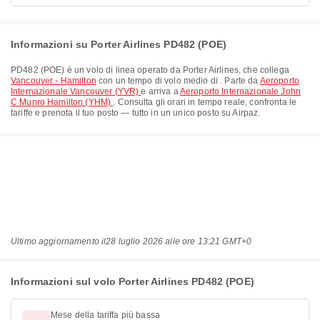
Informazioni su Porter Airlines PD482 (POE)
PD482
(
POE
) è un volo di linea operato da
Porter Airlines
, che collega
Vancouver - Hamilton
con un tempo di volo medio di
. Parte da
Aeroporto
Internazionale Vancouver (YVR)
e arriva a
Aeroporto Internazionale John
C Munro Hamilton (YHM)
. Consulta gli orari in tempo reale, confronta le
tariffe e prenota il tuo posto — tutto in un unico posto su Airpaz.
Ultimo aggiornamento il
28 luglio 2026 alle ore 13:21 GMT+0
Informazioni sul volo Porter Airlines PD482 (POE)
Mese della tariffa più bassa