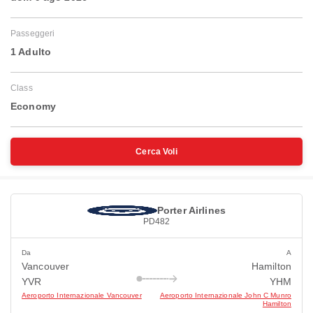
Passeggeri
1 Adulto
Class
Economy
Cerca Voli
Porter Airlines
PD482
Da
A
Vancouver
Hamilton
YVR
YHM
Aeroporto Internazionale Vancouver
Aeroporto Internazionale John C Munro
Hamilton