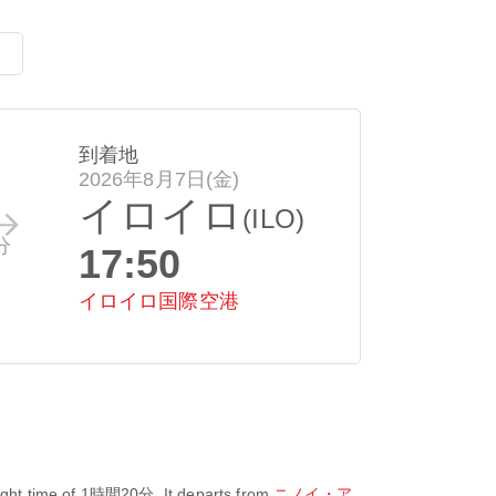
到着地
2026年8月7日(金)
イロイロ
(ILO)
分
17:50
イロイロ国際空港
ight time of
1時間20分
. It departs from
ニノイ・ア