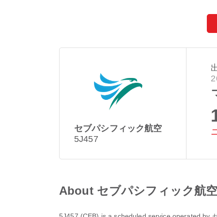
2
セブパシフィック航空
5J457
About セブパシフィック航空 5J
5J457
(
CEB
) is a scheduled service operated by