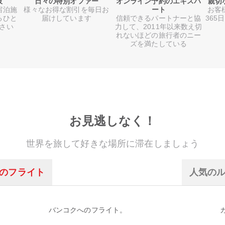
肢
日々の特別オファー
オンライン予約のエキスパ
親切
宿泊施
様々なお得な割引を毎日お
ート
お客
るひと
届けしています
信頼できるパートナーと協
365
さい
力して、2011年以来数え切
れないほどの旅行者のニー
ズを満たしている
お見逃しなく！
世界を旅して好きな場所に滞在しましょう
のフライト
人気の
バンコクへのフライト。