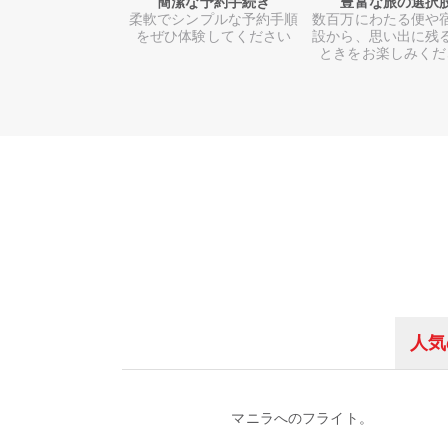
簡潔な予約手続き
豊富な旅の選択
柔軟でシンプルな予約手順
数百万にわたる便や
をぜひ体験してください
設から、思い出に残
ときをお楽しみくだ
人気
マニラへのフライト。