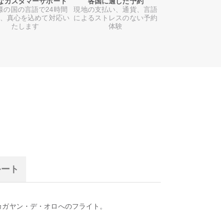
なカスタマーサポート
各国に適した予約
様の国の言語で24時間
現地の支払い、通貨、言語
日、真心を込めて対応い
によるストレスのない予約
たします
体験
ルート
カガヤン・デ・オロへのフライト。