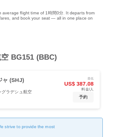
 average flight time of
1時間0分
. It departs from
ares, and book your seat — all in one place on
151 (BBC)
最低
ャ (SHJ)
US$ 387.08
料金/人
ングラデシュ航空
予約
We strive to provide the most