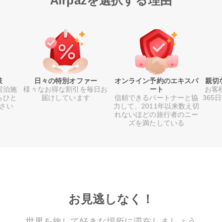
Airpazを選択する理由
肢
日々の特別オファー
オンライン予約のエキスパ
親切
宿泊施
様々なお得な割引を毎日お
ート
お客
るひと
届けしています
信頼できるパートナーと協
365
さい
力して、2011年以来数え切
れないほどの旅行者のニー
ズを満たしている
お見逃しなく！
世界を旅して好きな場所に滞在しましょう