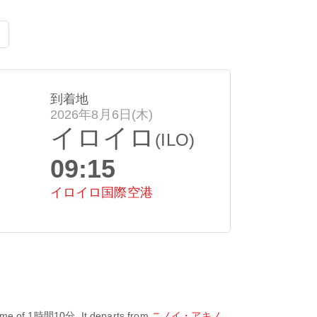
到着地
2026年8月6日(木)
イロイロ
(ILO)
09:15
イロイロ国際空港
time of
1時間10分
. It departs from
ニノイ・アキノ