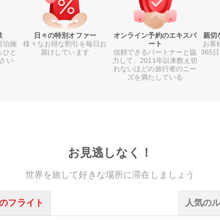
肢
日々の特別オファー
オンライン予約のエキスパ
親切
宿泊施
様々なお得な割引を毎日お
ート
お客
るひと
届けしています
信頼できるパートナーと協
365
さい
力して、2011年以来数え切
れないほどの旅行者のニー
ズを満たしている
お見逃しなく！
世界を旅して好きな場所に滞在しましょう
のフライト
人気の