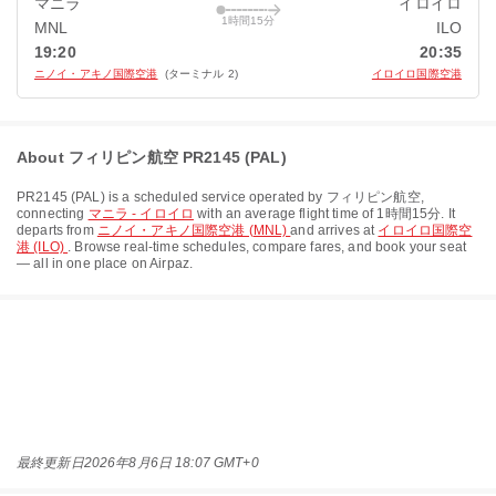
マニラ
イロイロ
1時間15分
MNL
ILO
19:20
20:35
ニノイ・アキノ国際空港
(ターミナル 2)
イロイロ国際空港
About フィリピン航空 PR2145 (PAL)
PR2145
(
PAL
) is a scheduled service operated by
フィリピン航空
,
connecting
マニラ - イロイロ
with an average flight time of
1時間15分
. It
departs from
ニノイ・アキノ国際空港 (MNL)
and arrives at
イロイロ国際空
港 (ILO)
. Browse real-time schedules, compare fares, and book your seat
— all in one place on Airpaz.
最終更新日
2026年8月6日 18:07 GMT+0