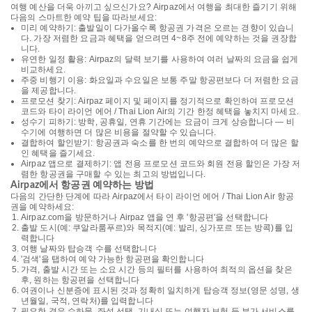
여행 예산을 더욱 아끼고 싶으신가요? Airpaz에서 여행을 최대한 즐기기 위해
다음의 스마트한 예약 팁을 따라보세요:
미리 예약하기: 출발일이 다가올수록 항공권 가격은 오르는 경향이 있습니
다. 가장 저렴한 요금과 혜택을 얻으려면 4~8주 전에 예약하는 것을 권장합
니다.
유연한 일정 활용: Airpaz의 달력 보기를 사용하여 여러 날짜의 요금을 쉽게
비교하세요.
주중 비행기 이용: 화요일과 수요일은 보통 주말 항공편보다 더 저렴한 요금
을 제공합니다.
프로모션 찾기: Airpaz 페이지 및 페이지를 정기적으로 확인하여 프로모션
코드와 타이 라이언 에어 / Thai Lion Air의 기간 한정 혜택을 놓치지 마세요.
성수기 피하기: 방학, 공휴일, 연휴 기간에는 요금이 크게 상승합니다 — 비
수기에 여행하면 더 많은 비용을 절약할 수 있습니다.
결합하여 할인받기: 항공권과 숙소를 한 번의 예약으로 결합하여 더 많은 할
인 혜택을 즐기세요.
Airpaz 앱으로 결제하기: 앱 전용 프로모션 코드와 회원 전용 할인은 가장 저
렴한 항공권을 구매할 수 있는 최고의 방법입니다.
Airpaz에서 항공권 예약하는 방법
다음의 간단한 단계에 따라 Airpaz에서 타이 라이언 에어 / Thai Lion Air 항공
권을 예약하세요:
Airpaz.com을 방문하거나 Airpaz 앱을 연 후 '항공편'을 선택합니다
출발 도시(예: 쿠알라룸푸르)와 목적지(예: 발리, 싱가포르 또는 방콕)를 입
력합니다
여행 날짜와 탑승객 수를 선택합니다
'검색'을 탭하여 예약 가능한 항공편을 확인합니다
가격, 출발 시간 또는 소요 시간 등의 필터를 사용하여 최적의 옵션을 찾은
후, 원하는 항공편을 선택합니다
여권이나 신분증에 표시된 것과 정확히 일치하게 탑승객 정보(영문 성명, 생
년월일, 국적, 연락처)를 입력합니다
필요한 경우 수하물, 좌석 선택, 기내식 또는 여행자 보험 등 부가 서비스를