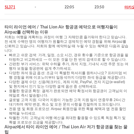
SL371
-
22:05
23:50
마카
타이 라이언 에어 / Thai Lion Air 항공권 예약으로 여행자들이
Airpaz를 선택하는 이유
저희는 여행을 계획하는 과정이 여행 그 자체만큼 즐거워야 한다고 믿습니다.
전 세계 수백만 명의 여행자가 원활하고 경제적인 예약 경험을 위해 Airpaz를
신뢰하고 있습니다. 저희와 함께 예약하실 때 누릴 수 있는 혜택은 다음과 같습
니다:
빠르고 쉬운 검색: 가격, 일정, 소요 시간, 경유 횟수를 기준으로 항공권을 필
터링하고 비교하세요 — 이 모든 것을 단 한 번의 검색으로 할 수 있습니다.
간편한 부가 서비스: 위탁 수하물 추가, 좌석 지정, 기내식 사전 주문 또는 여
행자 보험을 항공편에 쉽게 추가하세요.
다양한 좌석 등급 옵션: 조금 더 특별한 럭셔리를 원하시나요? 프리미엄 비
행 경험을 위해 이코노미부터 일등석까지 다양한 좌석 등급을 제공합니다.
다양한 결제 수단: 신용/체크카드, 계좌 이체, PayPal, 전자 지갑(e-wallet)
및 현지에서 인기 있는 다양한 결제 옵션 중 선택하세요.
원활한 항공권 확정: 결제가 완료되면 예약 확정서와 항공권이 고객님의 이
메일로 즉시 발송됩니다.
글로벌 고객 지원: 다국어 지원이 가능한 고객 지원 팀이 연중무휴 24시간
대기하며 예약 변경, 취소 및 모든 문의 사항을 친절하게 도와드립니다.
전용 앱 및 회원 프로모션: Airpaz 회원만을 위한 특별 혜택과 앱 전용 할인
혜택을 누리세요.
탁월한 가치: 고객님의 여행 예산을 최대한 활용할 수 있도록 독점 특가 및
특별 프로모션 요금을 제공합니다.
Airpaz에서 타이 라이언 에어 / Thai Lion Air 저가 항공권을 찾는 꿀
팁