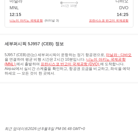
마닐라
다바오
2시간 10분
MNL
DVO
12:15
14:25
니노이 아키노 국제공항
(터미널 3)
프란시스코 반고이 국제공항
세부퍼시픽 5J957 (CEB) 정보
5J957
(
CEB
)은(는)
세부퍼시픽
이 운항하는 정기 항공편으로,
마닐라 - 다바오
을 연결하며 평균 비행 시간은
2시간 10분
입니다.
니노이 아키노 국제공항
(MNL)
에서 출발하여
프란시스코 반고이 국제공항 (DVO)
에 도착합니다.
Airpaz에서 실시간 스케줄을 확인하고, 항공권 요금을 비교하고, 좌석을 예약
하세요 — 모든 것이 한 곳에서.
최근 업데이트
2026년 8월 8일 PM 06:48 GMT+0