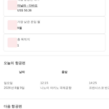
마닐라 - 다바오
US$ 50.36
가장 낮은 운임 월
9월
총 목적지
1
오늘의 항공편
날짜
출발
일요일
12:15
14:25
2026년 8월 9일
니노이 아키노 국제공항
프란시스코 반
다음 항공편