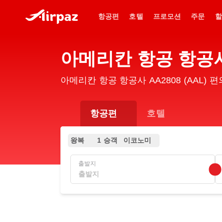
항공편
호텔
프로모션
주문
할
아메리칸 항공 항공사
아메리칸 항공 항공사 AA2808 (AAL)
항공편
호텔
왕복
1 승객
이코노미
출발지