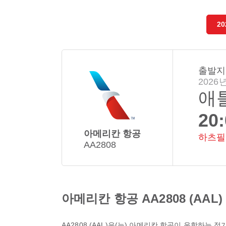
20
출발지
2026년
애
20
아메리칸 항공
하츠필
AA2808
아메리칸 항공 AA2808 (AAL)
AA2808
(
AAL
)은(는)
아메리칸 항공
이 운항하는 정