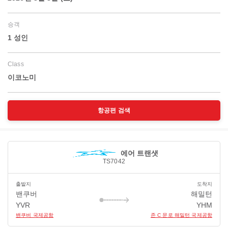
승객
1 성인
Class
이코노미
항공편 검색
에어 트랜샛
TS7042
출발지
도착지
밴쿠버
해밀턴
YVR
YHM
밴쿠버 국제공항
존 C 문로 해밀턴 국제공항