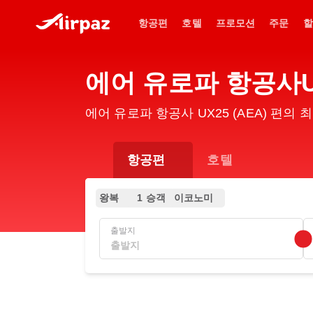
항공편
호텔
프로모션
주문
할
에어 유로파 항공사U
에어 유로파 항공사 UX25 (AEA) 편
항공편
호텔
왕복
1 승객
이코노미
출발지