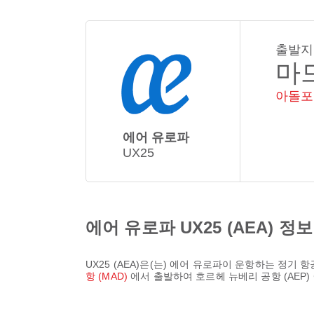
출발지
마
아돌포
에어 유로파
UX25
에어 유로파 UX25 (AEA) 정보
UX25
(
AEA
)은(는)
에어 유로파
이 운항하는 정기 항
항 (MAD)
에서 출발하여
호르헤 뉴베리 공항 (AEP)