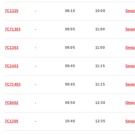
7C1325
-
08:10
10:00
Seou
7C71303
-
09:05
11:00
Seou
7C1303
-
09:05
11:00
Seou
7C1403
-
09:45
11:15
Seou
7C71403
-
09:45
11:15
Seou
7C8402
-
09:50
12:30
Qing
7C1305
-
10:40
12:35
Seou