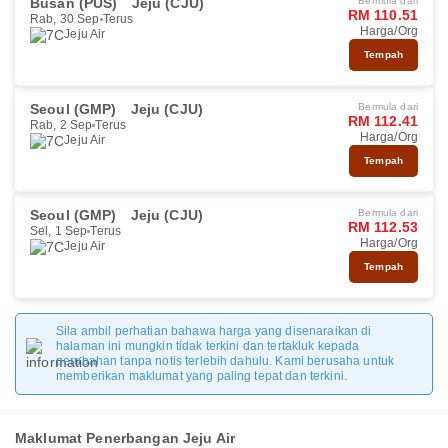
Busan (PUS)
Jeju (CJU)
Bermula dari
RM 110.51
Rab, 30 Sep
Terus
Harga/Org
Jeju Air
Tempah
Seoul (GMP)
Jeju (CJU)
Bermula dari
RM 112.41
Rab, 2 Sep
Terus
Harga/Org
Jeju Air
Tempah
Seoul (GMP)
Jeju (CJU)
Bermula dari
RM 112.53
Sel, 1 Sep
Terus
Harga/Org
Jeju Air
Tempah
Sila ambil perhatian bahawa harga yang disenaraikan di
halaman ini mungkin tidak terkini dan tertakluk kepada
perubahan tanpa notis terlebih dahulu. Kami berusaha untuk
memberikan maklumat yang paling tepat dan terkini.
Maklumat Penerbangan Jeju Air