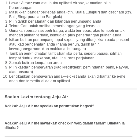
Lawati Airpaz.com atau buka aplikasi Airpaz, kemudian pilih
Penerbangan
Masukkan bandar berlepas anda (cth. Kuala Lumpur) dan destinasi (cth.
Bali, Singapura, atau Bangkok)
Pilih tarikh perjalanan dan bilangan penumpang anda
Tekan Cari untuk melihat penerbangan yang tersedia
Gunakan penapis seperti harga, waktu berlepas, atau tempoh untuk
mencari pilihan terbaik, kemudian pilih penerbangan pilihan anda
Isikan butiran penumpang tepat seperti yang ditunjukkan pada pasport
atau kad pengenalan anda (nama penuh, tarikh lahir,
kewarganegaraan, dan maklumat hubungan)
Tambah perkhidmatan tambahan jika perlu, seperti bagasi, pilihan
tempat duduk, makanan, atau insurans perjalanan
Semak butiran tempahan anda
Pilih kaedah pembayaran (kad kredit/debit, pemindahan bank, PayPal,
atau ansuran)
Lengkapkan pembayaran anda—e-tiket anda akan dihantar ke e-mel
anda dan tersedia di dalam aplikasi
Soalan Lazim tentang Jeju Air
Adakah Jeju Air menyediakan peruntukan bagasi?
Adakah Jeju Air menawarkan check-in web/dalam talian? Bilakah ia
dibuka?