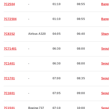
7C2504
-
01:10
08:55
Bang
7C72504
-
01:10
08:55
Bang
7C8352
Airbus A320
04:05
06:40
Shan
7C71401
-
06:30
08:00
Seou
7C1401
-
06:30
08:00
Seou
7C1701
-
07:00
08:35
Seou
7C1601
-
07:05
09:00
Seou
7C1501
Boeing 737
07:10
10:00
Seou