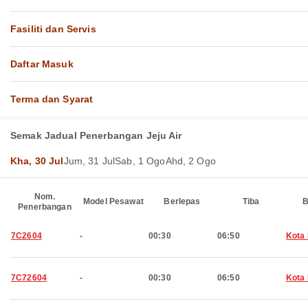
Fasiliti dan Servis
Daftar Masuk
Terma dan Syarat
Semak Jadual Penerbangan Jeju Air
Kha, 30 Jul
Jum, 31 Jul
Sab, 1 Ogo
Ahd, 2 Ogo
Nom.
Model Pesawat
Berlepas
Tiba
B
Penerbangan
7C2604
-
00:30
06:50
Kota 
7C72604
-
00:30
06:50
Kota 