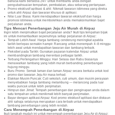
bahasa kami bersedia 24/7 untuk membantu anda dengan
pengubahsuaian tempahan, pembatalan, atau sebarang pertanyaan.
Promo eksklusif aplikasi & ahli: Nikmati tawaran istimewa yang direka
untuk ahli Airpaz dan tawaran khusus di aplikasi.
Nilai Luar Biasa: Kami mendapatkan tawaran eksklusif dan harga
promosi istimewa untuk membolehkan anda memaksimumkan bajet
perjalanan anda.
Tips Mencari Penerbangan Jeju Air Murah di Airpaz
Ingin lebih menjimatkan bajet perjalanan anda? Ikuti tips tempahan bijak
ini untuk memanfaatkan sepenuhnya setiap perjalanan di Airpaz:
Tempah Lebih Awal: Harga tambang cenderung meningkat apabila
tarikh berlepas semakin hampir. Rancang untuk menempah 4–8 minggu
lebih awal untuk mendapatkan tawaran dan tambang terbaik.
Fleksibel pada Tarikh: Gunakan paparan kalendar Airpaz untuk
membandingkan tambang merentasi pelbagai tarikh.
Terbang Pertengahan Minggu: Hari Selasa dan Rabu biasanya
menawarkan tambang yang lebih murah berbanding penerbangan
hujung minggu.
Buru Promo: Semak laman dan laman Airpaz secara berkala untuk kod
promo dan tawaran Jeju Air masa terhad.
Elakkan Musim Puncak: Cuti sekolah, cuti umum, dan musim perayaan
menyebabkan harga tambang melambung — melancong pada luar
waktu puncak untuk lebih penjimatan.
Himpun dan Jimat: Tempah penerbangan dan penginapan anda dalam
satu tempahan untuk menikmati lebih banyak penjimatan.
Bayar dengan aplikasi Airpaz: Kod promo eksklusif aplikasi dan diskaun
ahli sahaja selalunya merupakan cara terbaik untuk mendapatkan
tambang penerbangan yang lebih rendah.
Cara Menempah Penerbangan di Airpaz
Ikuti langkah mudah ini untuk menempah penerbangan Jeju Air di Airpaz: