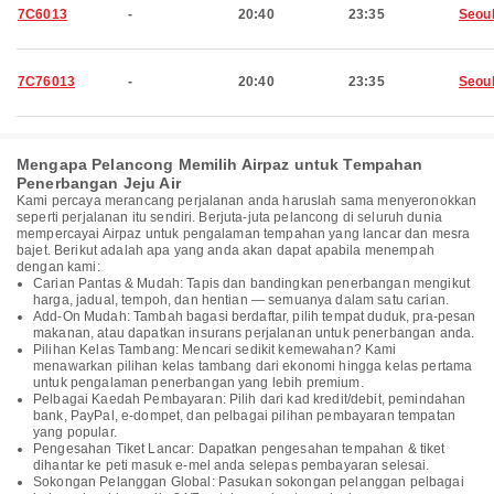
7C6013
-
20:40
23:35
Seou
7C76013
-
20:40
23:35
Seou
Mengapa Pelancong Memilih Airpaz untuk Tempahan
Penerbangan Jeju Air
Kami percaya merancang perjalanan anda haruslah sama menyeronokkan
seperti perjalanan itu sendiri. Berjuta-juta pelancong di seluruh dunia
mempercayai Airpaz untuk pengalaman tempahan yang lancar dan mesra
bajet. Berikut adalah apa yang anda akan dapat apabila menempah
dengan kami:
Carian Pantas & Mudah: Tapis dan bandingkan penerbangan mengikut
harga, jadual, tempoh, dan hentian — semuanya dalam satu carian.
Add-On Mudah: Tambah bagasi berdaftar, pilih tempat duduk, pra-pesan
makanan, atau dapatkan insurans perjalanan untuk penerbangan anda.
Pilihan Kelas Tambang: Mencari sedikit kemewahan? Kami
menawarkan pilihan kelas tambang dari ekonomi hingga kelas pertama
untuk pengalaman penerbangan yang lebih premium.
Pelbagai Kaedah Pembayaran: Pilih dari kad kredit/debit, pemindahan
bank, PayPal, e-dompet, dan pelbagai pilihan pembayaran tempatan
yang popular.
Pengesahan Tiket Lancar: Dapatkan pengesahan tempahan & tiket
dihantar ke peti masuk e-mel anda selepas pembayaran selesai.
Sokongan Pelanggan Global: Pasukan sokongan pelanggan pelbagai