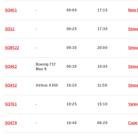
SQ401
-
09:00
17:15
New 
SQ12
-
09:25
17:30
Sing
SQ8522
-
09:30
20:00
Sing
Boeing 737
SQ462
09:30
10:45
Sing
Max 8
SQ432
Airbus A350
10:20
11:50
Sing
SQ761
-
10:25
15:10
Yang
SQ479
-
10:40
06:20
Cape