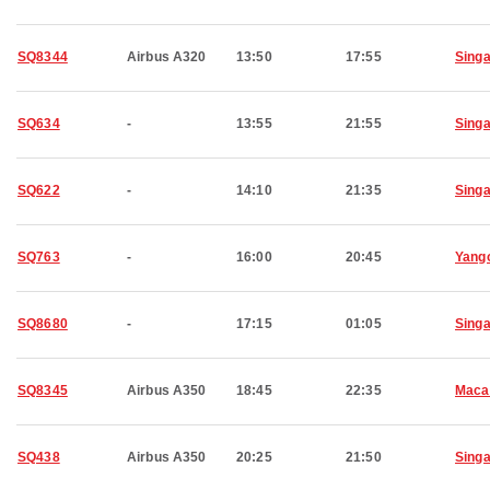
SQ8344
Airbus A320
13:50
17:55
Sing
SQ634
-
13:55
21:55
Sing
SQ622
-
14:10
21:35
Sing
SQ763
-
16:00
20:45
Yang
SQ8680
-
17:15
01:05
Sing
SQ8345
Airbus A350
18:45
22:35
Maca
SQ438
Airbus A350
20:25
21:50
Sing