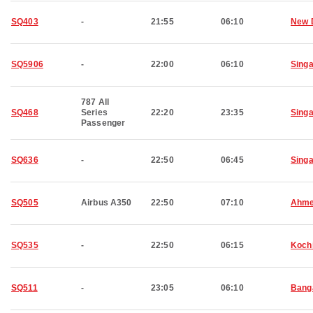
SQ403
-
21:55
06:10
New 
SQ5906
-
22:00
06:10
Sing
787 All
SQ468
Series
22:20
23:35
Sing
Passenger
SQ636
-
22:50
06:45
Sing
SQ505
Airbus A350
22:50
07:10
Ahme
SQ535
-
22:50
06:15
Koch
SQ511
-
23:05
06:10
Bang