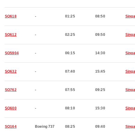
SQ618
-
01:25
08:50
Sing
SQ612
-
02:25
09:50
Sing
SQ5904
-
06:15
14:30
Sing
SQ632
-
07:40
15:45
Sing
SQ762
-
07:55
09:25
Sing
SQ600
-
08:10
15:30
Sing
SQ164
Boeing 737
08:25
09:40
Sing