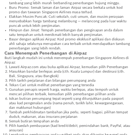
tambang yang lebih murah berbanding penerbangan hujung minggu.
Buru Promo: Semak laman dan laman Airpaz secara berkala untuk kod
promo dan tawaran Singapore Airlines masa terhad.
Elakkan Musim Puncak: Cuti sekolah, cuti umum, dan musim perayaan
menyebabkan harga tambang melambung — melancong pada luar waktu
puncak untuk lebih penjimatan.
Himpun dan Jimat: Tempah penerbangan dan penginapan anda dalam
satu tempahan untuk menikmati lebih banyak penjimatan.
Bayar dengan aplikasi Airpaz: Kod promo eksklusif aplikasi dan diskaun
ahli sahaja selalunya merupakan cara terbaik untuk mendapatkan tambang
penerbangan yang lebih rendah.
Cara Menempah Penerbangan di Airpaz
Ikuti langkah mudah ini untuk menempah penerbangan Singapore Airlines di
Airpaz:
Lawati Airpaz.com atau buka aplikasi Airpaz, kemudian pilih Penerbangan
Masukkan bandar berlepas anda (cth. Kuala Lumpur) dan destinasi (cth.
Bali, Singapura, atau Bangkok)
Pilih tarikh perjalanan dan bilangan penumpang anda
Tekan Cari untuk melihat penerbangan yang tersedia
Gunakan penapis seperti harga, waktu berlepas, atau tempoh untuk
mencari pilihan terbaik, kemudian pilih penerbangan pilihan anda
Isikan butiran penumpang tepat seperti yang ditunjukkan pada pasport
atau kad pengenalan anda (nama penuh, tarikh lahir, kewarganegaraan,
dan maklumat hubungan)
Tambah perkhidmatan tambahan jika perlu, seperti bagasi, pilihan tempat
duduk, makanan, atau insurans perjalanan
Semak butiran tempahan anda
Pilih kaedah pembayaran (kad kredit/debit, pemindahan bank, PayPal, atau
ansuran)
Lengkapkan pembayaran anda—e-tiket anda akan dihantar ke e-mel anda