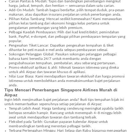
Carian Pantas & Mudah: Tapis dan bandingkan penerbangan mengikut
harga, jadual, tempoh, dan hentian — semuanya dalam satu carian.
Add-On Mudah: Tambah bagasi berdaftar, pilih tempat duduk, pra-pesan
makanan, atau dapatkan insurans perjalanan untuk penerbangan anda.
Pilihan Kelas Tambang: Mencari sedikit kemewahan? Kami menawarkan
pilihan kelas tambang dari ekonomi hingga kelas pertama untuk
pengalaman penerbangan yang lebih premium.
Pelbagai Kaedah Pembayaran: Pilih dari kad kredit/debit, pemindahan
bank, PayPal, e-dompet, dan pelbagai pilihan pembayaran tempatan yang
popular.
Pengesahan Tiket Lancar: Dapatkan pengesahan tempahan & tiket
dihantar ke peti masuk e-mel anda selepas pembayaran selesai.
Sokongan Pelanggan Global: Pasukan sokongan pelanggan pelbagai
bahasa kami bersedia 24/7 untuk membantu anda dengan
pengubahsuaian tempahan, pembatalan, atau sebarang pertanyaan.
Promo eksklusif aplikasi & ahli: Nikmati tawaran istimewa yang direka
untuk ahli Airpaz dan tawaran khusus di aplikasi.
Nilai Luar Biasa: Kami mendapatkan tawaran eksklusif dan harga promosi
istimewa untuk membolehkan anda memaksimumkan bajet perjalanan
anda.
Tips Mencari Penerbangan Singapore Airlines Murah di
Airpaz
Ingin lebih menjimatkan bajet perjalanan anda? Ikuti tips tempahan bijak ini
untuk memanfaatkan sepenuhnya setiap perjalanan di Airpaz:
Tempah Lebih Awal: Harga tambang cenderung meningkat apabila tarikh
berlepas semakin hampir. Rancang untuk menempah 4–8 minggu lebih
awal untuk mendapatkan tawaran dan tambang terbaik.
Fleksibel pada Tarikh: Gunakan paparan kalendar Airpaz untuk
membandingkan tambang merentasi pelbagai tarikh.
Terbang Pertengahan Minggu: Hari Selasa dan Rabu biasanya menawarkan