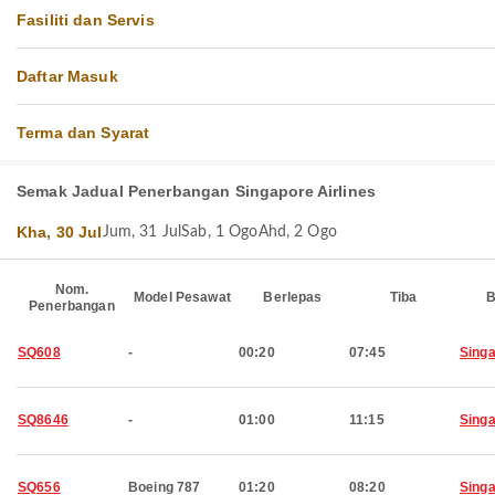
Fasiliti dan Servis
Daftar Masuk
Terma dan Syarat
Semak Jadual Penerbangan Singapore Airlines
Kha, 30 Jul
Jum, 31 Jul
Sab, 1 Ogo
Ahd, 2 Ogo
Nom.
Model Pesawat
Berlepas
Tiba
B
Penerbangan
SQ608
-
00:20
07:45
Sing
SQ8646
-
01:00
11:15
Sing
SQ656
Boeing 787
01:20
08:20
Sing