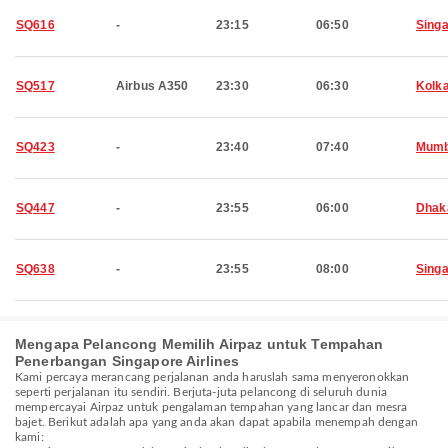
SQ616
-
23:15
06:50
Sing
SQ517
Airbus A350
23:30
06:30
Kolk
SQ423
-
23:40
07:40
Mumb
SQ447
-
23:55
06:00
Dhak
SQ638
-
23:55
08:00
Sing
Mengapa Pelancong Memilih Airpaz untuk Tempahan
Penerbangan Singapore Airlines
Kami percaya merancang perjalanan anda haruslah sama menyeronokkan
seperti perjalanan itu sendiri. Berjuta-juta pelancong di seluruh dunia
mempercayai Airpaz untuk pengalaman tempahan yang lancar dan mesra
bajet. Berikut adalah apa yang anda akan dapat apabila menempah dengan
kami: