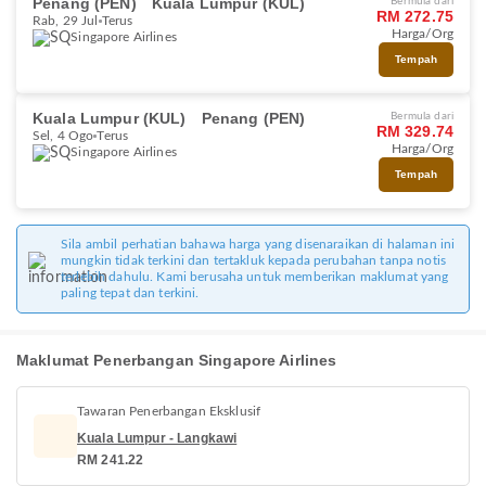
Penang (PEN)
Kuala Lumpur (KUL)
Bermula dari
RM 272.75
Rab, 29 Jul
Terus
Harga/Org
Singapore Airlines
Tempah
Kuala Lumpur (KUL)
Penang (PEN)
Bermula dari
RM 329.74
Sel, 4 Ogo
Terus
Harga/Org
Singapore Airlines
Tempah
Sila ambil perhatian bahawa harga yang disenaraikan di halaman ini
mungkin tidak terkini dan tertakluk kepada perubahan tanpa notis
terlebih dahulu. Kami berusaha untuk memberikan maklumat yang
paling tepat dan terkini.
Maklumat Penerbangan Singapore Airlines
Tawaran Penerbangan Eksklusif
Kuala Lumpur - Langkawi
RM 241.22