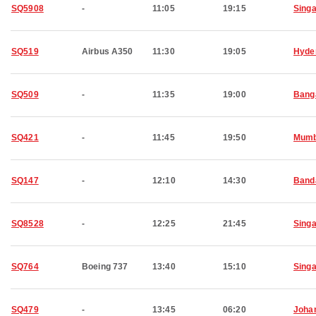
SQ5908
-
11:05
19:15
Sing
SQ519
Airbus A350
11:30
19:05
Hyde
SQ509
-
11:35
19:00
Bang
SQ421
-
11:45
19:50
Mumb
SQ147
-
12:10
14:30
Band
SQ8528
-
12:25
21:45
Sing
SQ764
Boeing 737
13:40
15:10
Sing
SQ479
-
13:45
06:20
Joha