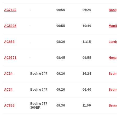
AC7432
-
00:55
06:20
Bang
AC5936
-
06:55
10:40
Manil
AC853
-
08:30
11:15
Lond
AC9771
-
08:45
09:55
Hong
AC34
Boeing 747
09:20
16:24
Sydn
AC34
Boeing 747
09:20
06:40
Sydn
Boeing 777-
AC833
09:30
11:00
Brus
300ER