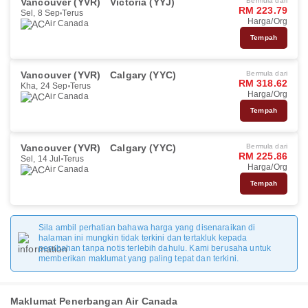
Vancouver (YVR)
Victoria (YYJ)
Bermula dari
RM 223.79
Sel, 8 Sep
Terus
Harga/Org
Air Canada
Tempah
Vancouver (YVR)
Calgary (YYC)
Bermula dari
RM 318.62
Kha, 24 Sep
Terus
Harga/Org
Air Canada
Tempah
Vancouver (YVR)
Calgary (YYC)
Bermula dari
RM 225.86
Sel, 14 Jul
Terus
Harga/Org
Air Canada
Tempah
Sila ambil perhatian bahawa harga yang disenaraikan di
halaman ini mungkin tidak terkini dan tertakluk kepada
perubahan tanpa notis terlebih dahulu. Kami berusaha untuk
memberikan maklumat yang paling tepat dan terkini.
Maklumat Penerbangan Air Canada