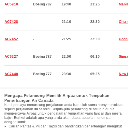
AC5910
Boeing 787
19:40
23:25
Manil
AC7428
-
21:10
22:30
Chia
AC7452
-
21:25
22:30
Udon
AC6227
Boeing 787
22:00
06:10
Sing
AC7440
Boeing 777
23:30
05:25
New 
Mengapa Pelancong Memilih Airpaz untuk Tempahan
Penerbangan Air Canada
Kami percaya merancang perjalanan anda haruslah sama menyeronokkan
seperti perjalanan itu sendiri. Berjuta-juta pelancong di seluruh dunia
mempercayai Airpaz untuk pengalaman tempahan yang lancar dan mesra
bajet. Berikut adalah apa yang anda akan dapat apabila menempah
dengan kami:
Carian Pantas & Mudah: Tapis dan bandingkan penerbangan mengikut