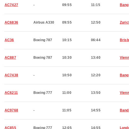
AC7427
-
09:55
11:15
Bang
AC6836
Airbus A330
09:55
12:50
Zuric
AC36
Boeing 787
10:15
06:44
Bris
AC887
Boeing 787
10:30
13:40
Vien
AC7438
-
10:50
12:20
Bang
AC6211
Boeing 777
11:00
13:50
Vien
AC9768
-
11:05
14:55
Band
AC855
Boeing 777
12:05
14:55
Lond