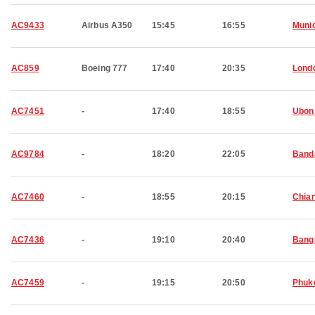
AC9433
Airbus A350
15:45
16:55
Muni
AC859
Boeing 777
17:40
20:35
Lond
AC7451
-
17:40
18:55
Ubon
AC9784
-
18:20
22:05
Band
AC7460
-
18:55
20:15
Chian
AC7436
-
19:10
20:40
Bang
AC7459
-
19:15
20:50
Phuk