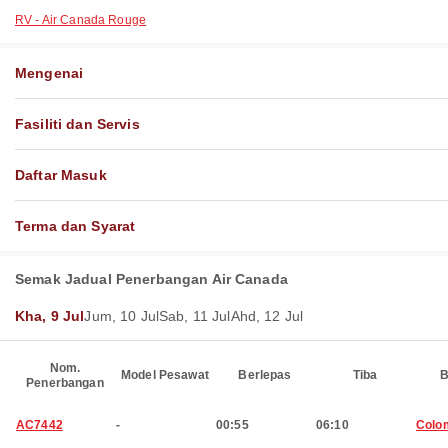
RV - Air Canada Rouge
Mengenai
Fasiliti dan Servis
Daftar Masuk
Terma dan Syarat
Semak Jadual Penerbangan Air Canada
Kha, 9 Jul
Jum, 10 Jul
Sab, 11 Jul
Ahd, 12 Jul
Nom.
Model Pesawat
Berlepas
Tiba
B
Penerbangan
AC7442
-
00:55
06:10
Colo