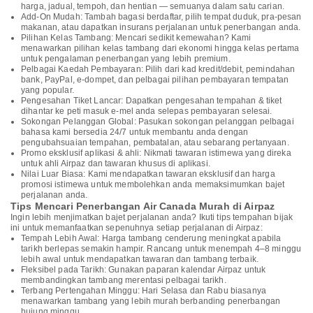
harga, jadual, tempoh, dan hentian — semuanya dalam satu carian.
Add-On Mudah: Tambah bagasi berdaftar, pilih tempat duduk, pra-pesan
makanan, atau dapatkan insurans perjalanan untuk penerbangan anda.
Pilihan Kelas Tambang: Mencari sedikit kemewahan? Kami
menawarkan pilihan kelas tambang dari ekonomi hingga kelas pertama
untuk pengalaman penerbangan yang lebih premium.
Pelbagai Kaedah Pembayaran: Pilih dari kad kredit/debit, pemindahan
bank, PayPal, e-dompet, dan pelbagai pilihan pembayaran tempatan
yang popular.
Pengesahan Tiket Lancar: Dapatkan pengesahan tempahan & tiket
dihantar ke peti masuk e-mel anda selepas pembayaran selesai.
Sokongan Pelanggan Global: Pasukan sokongan pelanggan pelbagai
bahasa kami bersedia 24/7 untuk membantu anda dengan
pengubahsuaian tempahan, pembatalan, atau sebarang pertanyaan.
Promo eksklusif aplikasi & ahli: Nikmati tawaran istimewa yang direka
untuk ahli Airpaz dan tawaran khusus di aplikasi.
Nilai Luar Biasa: Kami mendapatkan tawaran eksklusif dan harga
promosi istimewa untuk membolehkan anda memaksimumkan bajet
perjalanan anda.
Tips Mencari Penerbangan Air Canada Murah di Airpaz
Ingin lebih menjimatkan bajet perjalanan anda? Ikuti tips tempahan bijak
ini untuk memanfaatkan sepenuhnya setiap perjalanan di Airpaz:
Tempah Lebih Awal: Harga tambang cenderung meningkat apabila
tarikh berlepas semakin hampir. Rancang untuk menempah 4–8 minggu
lebih awal untuk mendapatkan tawaran dan tambang terbaik.
Fleksibel pada Tarikh: Gunakan paparan kalendar Airpaz untuk
membandingkan tambang merentasi pelbagai tarikh.
Terbang Pertengahan Minggu: Hari Selasa dan Rabu biasanya
menawarkan tambang yang lebih murah berbanding penerbangan
hujung minggu.