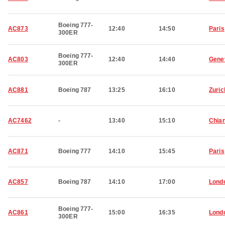
Boeing 777-
AC873
12:40
14:50
Paris
300ER
Boeing 777-
AC803
12:40
14:40
Gene
300ER
AC881
Boeing 787
13:25
16:10
Zuric
AC7462
-
13:40
15:10
Chian
AC871
Boeing 777
14:10
15:45
Paris
AC857
Boeing 787
14:10
17:00
Lond
Boeing 777-
AC861
15:00
16:35
Lond
300ER