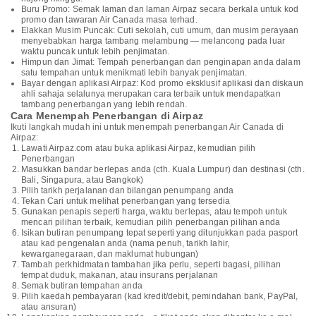
Buru Promo: Semak laman dan laman Airpaz secara berkala untuk kod
promo dan tawaran Air Canada masa terhad.
Elakkan Musim Puncak: Cuti sekolah, cuti umum, dan musim perayaan
menyebabkan harga tambang melambung — melancong pada luar
waktu puncak untuk lebih penjimatan.
Himpun dan Jimat: Tempah penerbangan dan penginapan anda dalam
satu tempahan untuk menikmati lebih banyak penjimatan.
Bayar dengan aplikasi Airpaz: Kod promo eksklusif aplikasi dan diskaun
ahli sahaja selalunya merupakan cara terbaik untuk mendapatkan
tambang penerbangan yang lebih rendah.
Cara Menempah Penerbangan di Airpaz
Ikuti langkah mudah ini untuk menempah penerbangan Air Canada di
Airpaz:
Lawati Airpaz.com atau buka aplikasi Airpaz, kemudian pilih
Penerbangan
Masukkan bandar berlepas anda (cth. Kuala Lumpur) dan destinasi (cth.
Bali, Singapura, atau Bangkok)
Pilih tarikh perjalanan dan bilangan penumpang anda
Tekan Cari untuk melihat penerbangan yang tersedia
Gunakan penapis seperti harga, waktu berlepas, atau tempoh untuk
mencari pilihan terbaik, kemudian pilih penerbangan pilihan anda
Isikan butiran penumpang tepat seperti yang ditunjukkan pada pasport
atau kad pengenalan anda (nama penuh, tarikh lahir,
kewarganegaraan, dan maklumat hubungan)
Tambah perkhidmatan tambahan jika perlu, seperti bagasi, pilihan
tempat duduk, makanan, atau insurans perjalanan
Semak butiran tempahan anda
Pilih kaedah pembayaran (kad kredit/debit, pemindahan bank, PayPal,
atau ansuran)