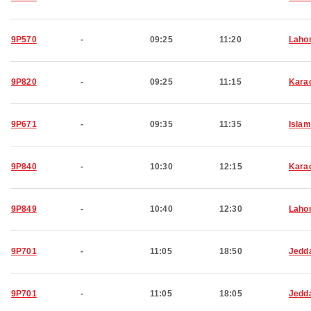
9P570
-
09:25
11:20
Laho
9P820
-
09:25
11:15
Kara
9P671
-
09:35
11:35
Isla
9P840
-
10:30
12:15
Kara
9P849
-
10:40
12:30
Laho
9P701
-
11:05
18:50
Jedd
9P701
-
11:05
18:05
Jedd