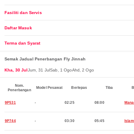
Fasiliti dan Servis
Daftar Masuk
Terma dan Syarat
Semak Jadual Penerbangan Fly Jinnah
Kha, 30 Jul
Jum, 31 Jul
Sab, 1 Ogo
Ahd, 2 Ogo
Nom.
Model Pesawat
Berlepas
Tiba
B
Penerbangan
9P531
-
02:25
08:00
Man
9P744
-
03:30
05:45
Isla