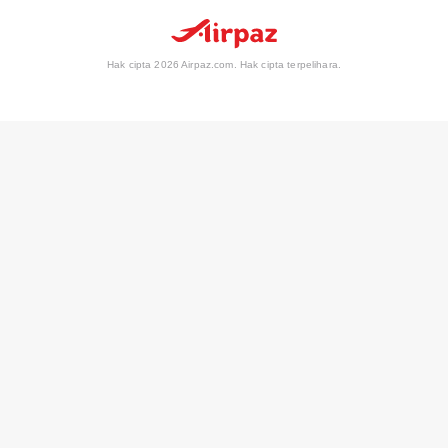
Hak cipta 2026 Airpaz.com. Hak cipta terpelihara.