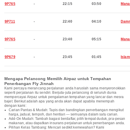
9P765
-
22:15
03:50
Man
9P711
-
22:40
04:10
Dam
9P765
-
23:40
05:15
Man
9P679
-
23:45
01:45
Isla
Mengapa Pelancong Memilih Airpaz untuk Tempahan
Penerbangan Fly Jinnah
Kami percaya merancang perjalanan anda haruslah sama menyeronokkan
seperti perjalanan itu sendiri. Berjuta-juta pelancong di seluruh dunia
mempercayai Airpaz untuk pengalaman tempahan yang lancar dan mesra
bajet. Berikut adalah apa yang anda akan dapat apabila menempah
dengan kami:
Carian Pantas & Mudah: Tapis dan bandingkan penerbangan mengikut
harga, jadual, tempoh, dan hentian — semuanya dalam satu carian.
Add-On Mudah: Tambah bagasi berdaftar, pilih tempat duduk, pra-pesan
makanan, atau dapatkan insurans perjalanan untuk penerbangan anda.
Pilihan Kelas Tambang: Mencari sedikit kemewahan? Kami