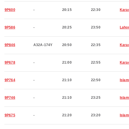
9P600
-
20:15
22:30
Kara
9P586
-
20:25
23:50
Laho
9P846
A32A-174Y
20:50
22:35
Kara
9P678
-
21:00
22:55
Kara
9P764
-
21:10
22:50
Isla
9P746
-
21:10
23:25
Isla
9P675
-
21:20
23:20
Isla