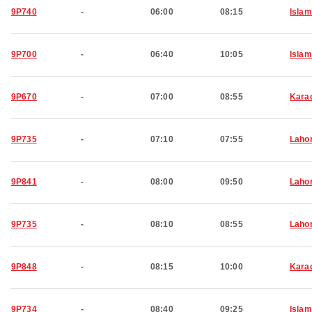
9P740
-
06:00
08:15
Isla
9P700
-
06:40
10:05
Isla
9P670
-
07:00
08:55
Kara
9P735
-
07:10
07:55
Laho
9P841
-
08:00
09:50
Laho
9P735
-
08:10
08:55
Laho
9P848
-
08:15
10:00
Kara
9P734
-
08:40
09:25
Isla