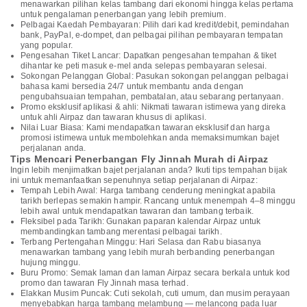
menawarkan pilihan kelas tambang dari ekonomi hingga kelas pertama
untuk pengalaman penerbangan yang lebih premium.
Pelbagai Kaedah Pembayaran: Pilih dari kad kredit/debit, pemindahan
bank, PayPal, e-dompet, dan pelbagai pilihan pembayaran tempatan
yang popular.
Pengesahan Tiket Lancar: Dapatkan pengesahan tempahan & tiket
dihantar ke peti masuk e-mel anda selepas pembayaran selesai.
Sokongan Pelanggan Global: Pasukan sokongan pelanggan pelbagai
bahasa kami bersedia 24/7 untuk membantu anda dengan
pengubahsuaian tempahan, pembatalan, atau sebarang pertanyaan.
Promo eksklusif aplikasi & ahli: Nikmati tawaran istimewa yang direka
untuk ahli Airpaz dan tawaran khusus di aplikasi.
Nilai Luar Biasa: Kami mendapatkan tawaran eksklusif dan harga
promosi istimewa untuk membolehkan anda memaksimumkan bajet
perjalanan anda.
Tips Mencari Penerbangan Fly Jinnah Murah di Airpaz
Ingin lebih menjimatkan bajet perjalanan anda? Ikuti tips tempahan bijak
ini untuk memanfaatkan sepenuhnya setiap perjalanan di Airpaz:
Tempah Lebih Awal: Harga tambang cenderung meningkat apabila
tarikh berlepas semakin hampir. Rancang untuk menempah 4–8 minggu
lebih awal untuk mendapatkan tawaran dan tambang terbaik.
Fleksibel pada Tarikh: Gunakan paparan kalendar Airpaz untuk
membandingkan tambang merentasi pelbagai tarikh.
Terbang Pertengahan Minggu: Hari Selasa dan Rabu biasanya
menawarkan tambang yang lebih murah berbanding penerbangan
hujung minggu.
Buru Promo: Semak laman dan laman Airpaz secara berkala untuk kod
promo dan tawaran Fly Jinnah masa terhad.
Elakkan Musim Puncak: Cuti sekolah, cuti umum, dan musim perayaan
menyebabkan harga tambang melambung — melancong pada luar