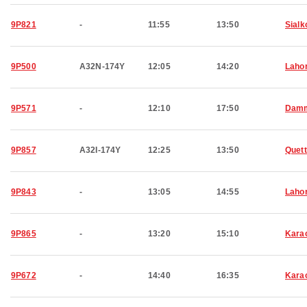
9P821
-
11:55
13:50
Sialk
9P500
A32N-174Y
12:05
14:20
Laho
9P571
-
12:10
17:50
Dam
9P857
A32I-174Y
12:25
13:50
Quet
9P843
-
13:05
14:55
Laho
9P865
-
13:20
15:10
Kara
9P672
-
14:40
16:35
Kara