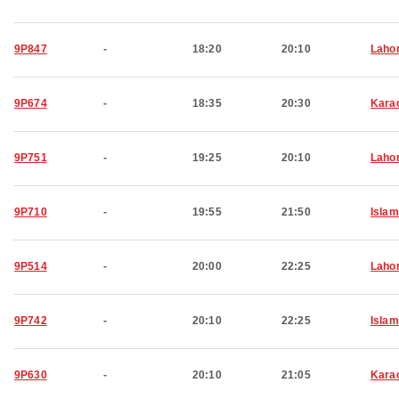
9P847
-
18:20
20:10
Laho
9P674
-
18:35
20:30
Kara
9P751
-
19:25
20:10
Laho
9P710
-
19:55
21:50
Isla
9P514
-
20:00
22:25
Laho
9P742
-
20:10
22:25
Isla
9P630
-
20:10
21:05
Kara