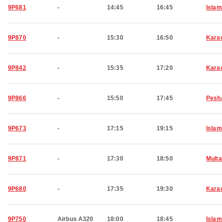
9P681
-
14:45
16:45
Isla
9P870
-
15:30
16:50
Kara
9P842
-
15:35
17:20
Kara
9P866
-
15:50
17:45
Pesh
9P673
-
17:15
19:15
Isla
9P871
-
17:30
18:50
Mult
9P680
-
17:35
19:30
Kara
9P750
Airbus A320
18:00
18:45
Isla