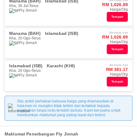
Manama (BAH)
Islamabad (ISB)
Bermula dari
RM 1,026.89
Kha, 30 Jul
Terus
Harga/Org
Fly Jinnah
Tempah
Manama (BAH)
Islamabad (ISB)
Bermula dari
RM 1,026.89
Kha, 20 Ogo
Terus
Harga/Org
Fly Jinnah
Tempah
Islamabad (ISB)
Karachi (KHI)
Bermula dari
RM 381.17
Kha, 20 Ogo
Terus
Harga/Org
Fly Jinnah
Tempah
Sila ambil perhatian bahawa harga yang disenaraikan di
halaman ini mungkin tidak terkini dan tertakluk kepada
perubahan tanpa notis terlebih dahulu. Kami berusaha untuk
memberikan maklumat yang paling tepat dan terkini.
Maklumat Penerbangan Fly Jinnah