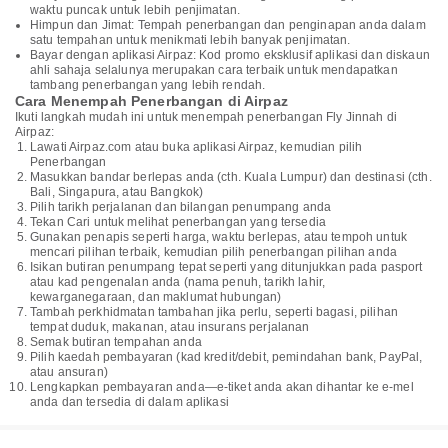
waktu puncak untuk lebih penjimatan.
Himpun dan Jimat: Tempah penerbangan dan penginapan anda dalam
satu tempahan untuk menikmati lebih banyak penjimatan.
Bayar dengan aplikasi Airpaz: Kod promo eksklusif aplikasi dan diskaun
ahli sahaja selalunya merupakan cara terbaik untuk mendapatkan
tambang penerbangan yang lebih rendah.
Cara Menempah Penerbangan di Airpaz
Ikuti langkah mudah ini untuk menempah penerbangan Fly Jinnah di
Airpaz:
Lawati Airpaz.com atau buka aplikasi Airpaz, kemudian pilih
Penerbangan
Masukkan bandar berlepas anda (cth. Kuala Lumpur) dan destinasi (cth.
Bali, Singapura, atau Bangkok)
Pilih tarikh perjalanan dan bilangan penumpang anda
Tekan Cari untuk melihat penerbangan yang tersedia
Gunakan penapis seperti harga, waktu berlepas, atau tempoh untuk
mencari pilihan terbaik, kemudian pilih penerbangan pilihan anda
Isikan butiran penumpang tepat seperti yang ditunjukkan pada pasport
atau kad pengenalan anda (nama penuh, tarikh lahir,
kewarganegaraan, dan maklumat hubungan)
Tambah perkhidmatan tambahan jika perlu, seperti bagasi, pilihan
tempat duduk, makanan, atau insurans perjalanan
Semak butiran tempahan anda
Pilih kaedah pembayaran (kad kredit/debit, pemindahan bank, PayPal,
atau ansuran)
Lengkapkan pembayaran anda—e-tiket anda akan dihantar ke e-mel
anda dan tersedia di dalam aplikasi