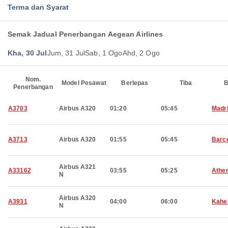
Terma dan Syarat
Semak Jadual Penerbangan Aegean Airlines
Kha, 30 Jul
Jum, 31 Jul
Sab, 1 Ogo
Ahd, 2 Ogo
Nom.
Model Pesawat
Berlepas
Tiba
B
Penerbangan
A3703
Airbus A320
01:20
05:45
Madr
A3713
Airbus A320
01:55
05:45
Barc
Airbus A321
A33162
03:55
05:25
Athe
N
Airbus A320
A3931
04:00
06:00
Kahe
N