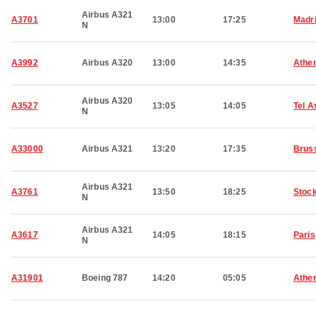
Airbus A321
A3701
13:00
17:25
Madr
N
A3992
Airbus A320
13:00
14:35
Athe
Airbus A320
A3527
13:05
14:05
Tel A
N
A33000
Airbus A321
13:20
17:35
Brus
Airbus A321
A3761
13:50
18:25
Stoc
N
Airbus A321
A3617
14:05
18:15
Paris
N
A31901
Boeing 787
14:20
05:05
Athe