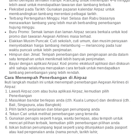
tarikh berlepas semakin hampir. Rancang untuk menempah 4–8 minggu
lebih awal untuk mendapatkan tawaran dan tambang terbaik.
Fleksibel pada Tarikh: Gunakan paparan kalendar Airpaz untuk
membandingkan tambang merentasi pelbagai tarikh.
Terbang Pertengahan Minggu: Hari Selasa dan Rabu biasanya
menawarkan tambang yang lebih murah berbanding penerbangan
hujung minggu.
Buru Promo: Semak laman dan laman Airpaz secara berkala untuk kod
promo dan tawaran Aegean Airlines masa terhad.
Elakkan Musim Puncak: Cuti sekolah, cuti umum, dan musim perayaan
menyebabkan harga tambang melambung — melancong pada luar
waktu puncak untuk lebih penjimatan.
Himpun dan Jimat: Tempah penerbangan dan penginapan anda dalam
satu tempahan untuk menikmati lebih banyak penjimatan.
Bayar dengan aplikasi Airpaz: Kod promo eksklusif aplikasi dan diskaun
ahli sahaja selalunya merupakan cara terbaik untuk mendapatkan
tambang penerbangan yang lebih rendah.
Cara Menempah Penerbangan di Airpaz
Ikuti langkah mudah ini untuk menempah penerbangan Aegean Airlines di
Airpaz:
Lawati Airpaz.com atau buka aplikasi Airpaz, kemudian pilih
Penerbangan
Masukkan bandar berlepas anda (cth. Kuala Lumpur) dan destinasi (cth.
Bali, Singapura, atau Bangkok)
Pilih tarikh perjalanan dan bilangan penumpang anda
Tekan Cari untuk melihat penerbangan yang tersedia
Gunakan penapis seperti harga, waktu berlepas, atau tempoh untuk
mencari pilihan terbaik, kemudian pilih penerbangan pilihan anda
Isikan butiran penumpang tepat seperti yang ditunjukkan pada pasport
atau kad pengenalan anda (nama penuh, tarikh lahir,