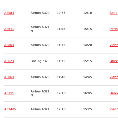
A3981
Airbus A320
10:55
12:10
Sofia
Airbus A321
A3611
11:05
15:15
Paris
N
A3861
Airbus A320
11:15
14:20
Vien
A3621
Boeing 737
11:15
15:15
Brus
A3861
Airbus A320
11:40
14:45
Vien
Airbus A321
A3711
12:15
16:05
Barc
N
A33405
Airbus A321
12:15
15:25
Vien