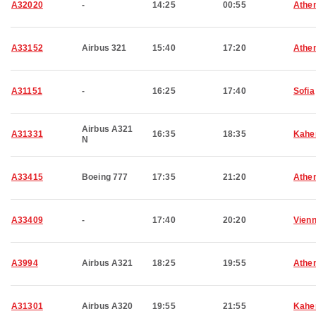
A32020
-
14:25
00:55
Athe
A33152
Airbus 321
15:40
17:20
Athe
A31151
-
16:25
17:40
Sofia
Airbus A321
A31331
16:35
18:35
Kahe
N
A33415
Boeing 777
17:35
21:20
Athe
A33409
-
17:40
20:20
Vien
A3994
Airbus A321
18:25
19:55
Athe
A31301
Airbus A320
19:55
21:55
Kahe