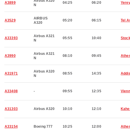
Airbus A320
A3899
04:25
06:20
Yere
N
AIRBUS
A3529
05:20
06:15
Tel A
A320
Airbus A321
A33393
05:55
10:40
Stoc
N
Airbus A321
A3990
08:10
09:45
Athe
N
Airbus A320
A31971
08:55
14:35
Addi
N
A33408
-
09:55
12:35
Vien
A31303
Airbus A320
10:10
12:10
Kahe
A33154
Boeing 777
10:25
12:00
Athe