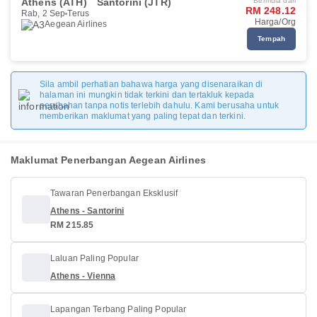
Athens (ATH)
Santorini (JTR)
Bermula dari
RM 248.12
Rab, 2 Sep
Terus
Harga/Org
Aegean Airlines
Tempah
Sila ambil perhatian bahawa harga yang disenaraikan di
halaman ini mungkin tidak terkini dan tertakluk kepada
perubahan tanpa notis terlebih dahulu. Kami berusaha untuk
memberikan maklumat yang paling tepat dan terkini.
Maklumat Penerbangan Aegean Airlines
Tawaran Penerbangan Eksklusif
Athens - Santorini
RM 215.85
Laluan Paling Popular
Athens - Vienna
Lapangan Terbang Paling Popular