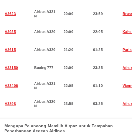
Airbus A321
A3623
20:00
23:59
Brus
N
A3935
Airbus A320
20:00
22:05
Kahe
A3615
Airbus A320
21:20
01:25
Paris
A33150
Boeing 777
22:00
23:35
Athe
Airbus A321
A33406
22:05
01:10
Vien
N
Airbus A320
A3898
23:55
03:25
Athe
N
Mengapa Pelancong Memilih Airpaz untuk Tempahan
Penerbangan Aegean Airlines