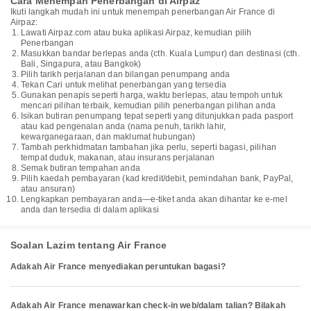
Cara Menempah Penerbangan di Airpaz
Ikuti langkah mudah ini untuk menempah penerbangan Air France di
Airpaz:
Lawati Airpaz.com atau buka aplikasi Airpaz, kemudian pilih
Penerbangan
Masukkan bandar berlepas anda (cth. Kuala Lumpur) dan destinasi (cth.
Bali, Singapura, atau Bangkok)
Pilih tarikh perjalanan dan bilangan penumpang anda
Tekan Cari untuk melihat penerbangan yang tersedia
Gunakan penapis seperti harga, waktu berlepas, atau tempoh untuk
mencari pilihan terbaik, kemudian pilih penerbangan pilihan anda
Isikan butiran penumpang tepat seperti yang ditunjukkan pada pasport
atau kad pengenalan anda (nama penuh, tarikh lahir,
kewarganegaraan, dan maklumat hubungan)
Tambah perkhidmatan tambahan jika perlu, seperti bagasi, pilihan
tempat duduk, makanan, atau insurans perjalanan
Semak butiran tempahan anda
Pilih kaedah pembayaran (kad kredit/debit, pemindahan bank, PayPal,
atau ansuran)
Lengkapkan pembayaran anda—e-tiket anda akan dihantar ke e-mel
anda dan tersedia di dalam aplikasi
Soalan Lazim tentang Air France
Adakah Air France menyediakan peruntukan bagasi?
Adakah Air France menawarkan check-in web/dalam talian? Bilakah