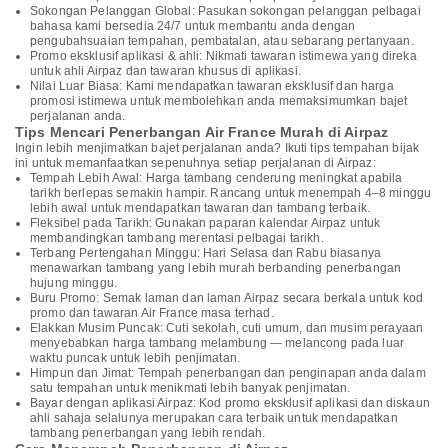
Sokongan Pelanggan Global: Pasukan sokongan pelanggan pelbagai
bahasa kami bersedia 24/7 untuk membantu anda dengan
pengubahsuaian tempahan, pembatalan, atau sebarang pertanyaan.
Promo eksklusif aplikasi & ahli: Nikmati tawaran istimewa yang direka
untuk ahli Airpaz dan tawaran khusus di aplikasi.
Nilai Luar Biasa: Kami mendapatkan tawaran eksklusif dan harga
promosi istimewa untuk membolehkan anda memaksimumkan bajet
perjalanan anda.
Tips Mencari Penerbangan Air France Murah di Airpaz
Ingin lebih menjimatkan bajet perjalanan anda? Ikuti tips tempahan bijak
ini untuk memanfaatkan sepenuhnya setiap perjalanan di Airpaz:
Tempah Lebih Awal: Harga tambang cenderung meningkat apabila
tarikh berlepas semakin hampir. Rancang untuk menempah 4–8 minggu
lebih awal untuk mendapatkan tawaran dan tambang terbaik.
Fleksibel pada Tarikh: Gunakan paparan kalendar Airpaz untuk
membandingkan tambang merentasi pelbagai tarikh.
Terbang Pertengahan Minggu: Hari Selasa dan Rabu biasanya
menawarkan tambang yang lebih murah berbanding penerbangan
hujung minggu.
Buru Promo: Semak laman dan laman Airpaz secara berkala untuk kod
promo dan tawaran Air France masa terhad.
Elakkan Musim Puncak: Cuti sekolah, cuti umum, dan musim perayaan
menyebabkan harga tambang melambung — melancong pada luar
waktu puncak untuk lebih penjimatan.
Himpun dan Jimat: Tempah penerbangan dan penginapan anda dalam
satu tempahan untuk menikmati lebih banyak penjimatan.
Bayar dengan aplikasi Airpaz: Kod promo eksklusif aplikasi dan diskaun
ahli sahaja selalunya merupakan cara terbaik untuk mendapatkan
tambang penerbangan yang lebih rendah.