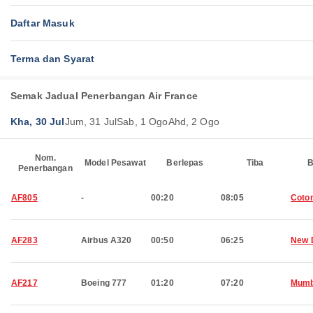
Daftar Masuk
Terma dan Syarat
Semak Jadual Penerbangan Air France
Kha, 30 Jul
Jum, 31 Jul
Sab, 1 Ogo
Ahd, 2 Ogo
Nom.
Model Pesawat
Berlepas
Tiba
B
Penerbangan
AF805
-
00:20
08:05
Coto
AF283
Airbus A320
00:50
06:25
New 
AF217
Boeing 777
01:20
07:20
Mumb