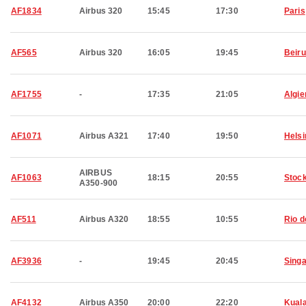
AF1834
Airbus 320
15:45
17:30
Paris
AF565
Airbus 320
16:05
19:45
Beiru
AF1755
-
17:35
21:05
Algie
AF1071
Airbus A321
17:40
19:50
Helsi
AIRBUS
AF1063
18:15
20:55
Stoc
A350-900
AF511
Airbus A320
18:55
10:55
Rio d
AF3936
-
19:45
20:45
Sing
AF4132
Airbus A350
20:00
22:20
Kual