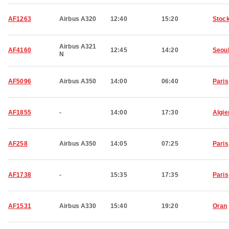
AF1263
Airbus A320
12:40
15:20
Stoc
Airbus A321
AF4160
12:45
14:20
Seou
N
AF5096
Airbus A350
14:00
06:40
Paris
AF1855
-
14:00
17:30
Algie
AF258
Airbus A350
14:05
07:25
Paris
AF1738
-
15:35
17:35
Paris
AF1531
Airbus A330
15:40
19:20
Oran