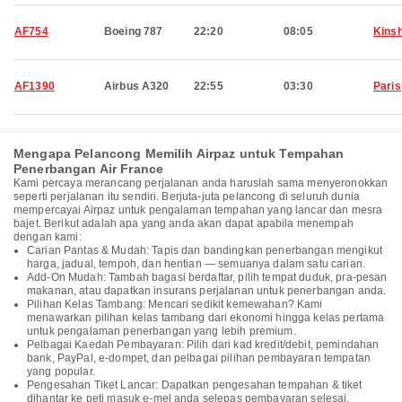
AF754
Boeing 787
22:20
08:05
Kins
AF1390
Airbus A320
22:55
03:30
Paris
Mengapa Pelancong Memilih Airpaz untuk Tempahan
Penerbangan Air France
Kami percaya merancang perjalanan anda haruslah sama menyeronokkan
seperti perjalanan itu sendiri. Berjuta-juta pelancong di seluruh dunia
mempercayai Airpaz untuk pengalaman tempahan yang lancar dan mesra
bajet. Berikut adalah apa yang anda akan dapat apabila menempah
dengan kami:
Carian Pantas & Mudah: Tapis dan bandingkan penerbangan mengikut
harga, jadual, tempoh, dan hentian — semuanya dalam satu carian.
Add-On Mudah: Tambah bagasi berdaftar, pilih tempat duduk, pra-pesan
makanan, atau dapatkan insurans perjalanan untuk penerbangan anda.
Pilihan Kelas Tambang: Mencari sedikit kemewahan? Kami
menawarkan pilihan kelas tambang dari ekonomi hingga kelas pertama
untuk pengalaman penerbangan yang lebih premium.
Pelbagai Kaedah Pembayaran: Pilih dari kad kredit/debit, pemindahan
bank, PayPal, e-dompet, dan pelbagai pilihan pembayaran tempatan
yang popular.
Pengesahan Tiket Lancar: Dapatkan pengesahan tempahan & tiket
dihantar ke peti masuk e-mel anda selepas pembayaran selesai.