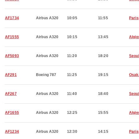
AF1734
Airbus A320
10:05
11:55
Paris
AF1555
Airbus A320
10:15
13:45
Algie
AF5093
Airbus A320
11:20
18:20
Seou
AF291
Boeing 787
11:25
19:15
Osak
AF267
Airbus A320
11:40
18:40
Seou
AF1655
Airbus A320
12:25
15:55
Algie
AF1234
Airbus A320
12:30
14:15
Paris