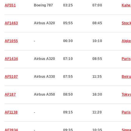
AF551
Boeing 787
03:25
07:00
Kahe
AF1463
Airbus A320
05:55
08:45
Stoc
AF1055
-
06:30
10:10
Algie
AF1434
Airbus A320
07:10
08:55
Paris
AF5107
Airbus A330
07:55
11:35
Beiru
AF187
Airbus A350
08:50
16:30
Toky
AF1138
-
09:15
11:20
Paris
AF3934
-
09:35
10:35
Sing