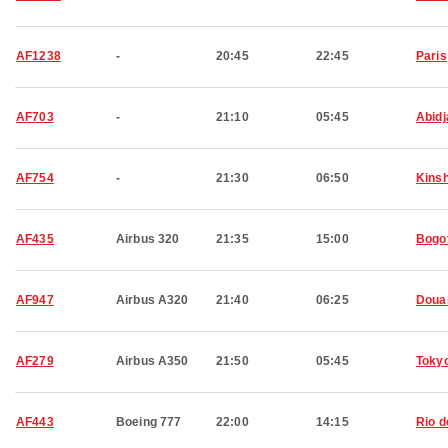
AF1238
-
20:45
22:45
Paris
AF703
-
21:10
05:45
Abidj
AF754
-
21:30
06:50
Kins
AF435
Airbus 320
21:35
15:00
Bogo
AF947
Airbus A320
21:40
06:25
Doua
AF279
Airbus A350
21:50
05:45
Toky
AF443
Boeing 777
22:00
14:15
Rio d