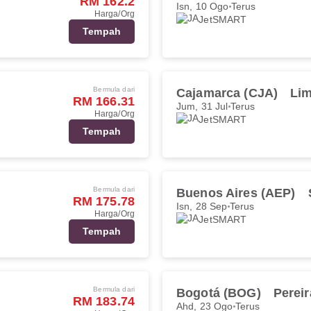
RM 162.2
Isn, 10 Ogo
Terus
Harga/Org
JetSMART
Tempah
Bermula dari
Cajamarca (CJA)
Lim
RM 166.31
Jum, 31 Jul
Terus
Harga/Org
JetSMART
Tempah
Bermula dari
Buenos Aires (AEP)
RM 175.78
Isn, 28 Sep
Terus
Harga/Org
JetSMART
Tempah
Bermula dari
Bogotá (BOG)
Pereir
RM 183.74
Ahd, 23 Ogo
Terus