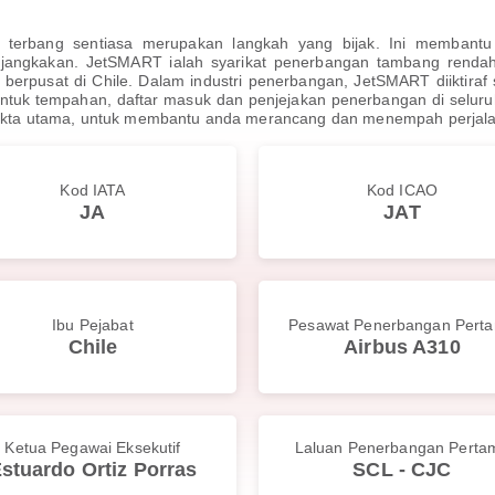
 terbang sentiasa merupakan langkah yang bijak. Ini membant
ijangkakan. JetSMART ialah syarikat penerbangan tambang rendah
berpusat di Chile. Dalam industri penerbangan, JetSMART diiktiraf
untuk tempahan, daftar masuk dan penjejakan penerbangan di selur
a fakta utama, untuk membantu anda merancang dan menempah perjal
Kod IATA
Kod ICAO
JA
JAT
Ibu Pejabat
Pesawat Penerbangan Pert
Chile
Airbus A310
Ketua Pegawai Eksekutif
Laluan Penerbangan Perta
stuardo Ortiz Porras
SCL - CJC