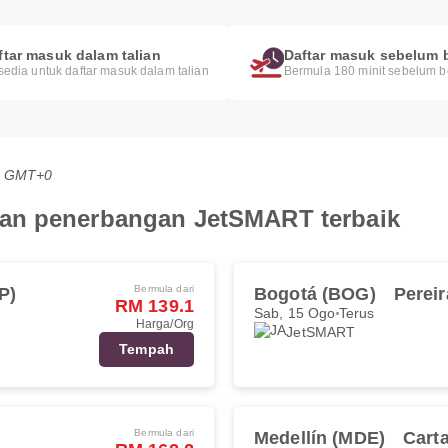
ftar masuk dalam talian
Daftar masuk sebelum 
sedia untuk daftar masuk dalam talian
Bermula 180 minit sebelum b
PG GMT+0
an penerbangan JetSMART terbaik
Bermula dari
P)
Bogotá (BOG)
Pereir
RM 139.1
Sab, 15 Ogo
Terus
Harga/Org
JetSMART
Tempah
Bermula dari
Medellín (MDE)
Cart