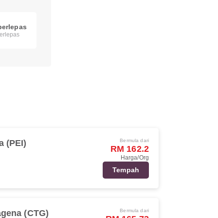
berlepas
erlepas
Bermula dari
a (PEI)
RM 162.2
Harga/Org
Tempah
Bermula dari
agena (CTG)