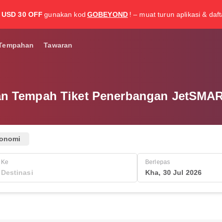
USD 30 OFF
gunakan kod
GOBEYOND
! – muat turun aplikasi & daf
Tempahan
Tawaran
an Tempah Tiket Penerbangan JetSMAR
onomi
Ke
Berlepas
Kha, 30 Jul 2026