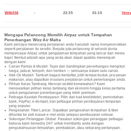
W46456
-
22:35
01:10
Yere
Mengapa Pelancong Memilih Airpaz untuk Tempahan
Penerbangan Wizz Air Malta
Kami percaya merancang perjalanan anda haruslah sama menyeronokkan
seperti perjalanan itu sendiri. Berjuta-juta pelancong di seluruh dunia
mempercayai Airpaz untuk pengalaman tempahan yang lancar dan mesra
bajet. Berikut adalah apa yang anda akan dapat apabila menempah
dengan kami:
Carian Pantas & Mudah: Tapis dan bandingkan penerbangan mengikut
harga, jadual, tempoh, dan hentian — semuanya dalam satu carian.
Add-On Mudah: Tambah bagasi berdaftar, pilih tempat duduk, pra-pesan
makanan, atau dapatkan insurans perjalanan untuk penerbangan anda.
Pilihan Kelas Tambang: Mencari sedikit kemewahan? Kami
menawarkan pilihan kelas tambang dari ekonomi hingga kelas pertama
untuk pengalaman penerbangan yang lebih premium.
Pelbagai Kaedah Pembayaran: Pilih dari kad kredit/debit, pemindahan
bank, PayPal, e-dompet, dan pelbagai pilihan pembayaran tempatan
yang popular.
Pengesahan Tiket Lancar: Dapatkan pengesahan tempahan & tiket
dihantar ke peti masuk e-mel anda selepas pembayaran selesai.
Sokongan Pelanggan Global: Pasukan sokongan pelanggan pelbagai
bahasa kami bersedia 24/7 untuk membantu anda dengan
pengubahsuaian tempahan, pembatalan, atau sebarang pertanyaan.