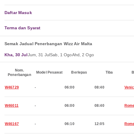
Daftar Masuk
Terma dan Syarat
Semak Jadual Penerbangan Wizz Air Malta
Kha, 30 Jul
Jum, 31 Jul
Sab, 1 Ogo
Ahd, 2 Ogo
Nom.
Model Pesawat
Berlepas
Tiba
B
Penerbangan
W46729
-
06:00
08:40
Veni
W46011
-
06:00
08:40
Rom
W46167
-
06:10
12:05
Rom