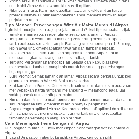
Promo eksklusif aplikasi & ahli: Nikmati tawaran istimewa yang direka
untuk ahli Airpaz dan tawaran khusus di aplikasi.
Nilai Luar Biasa: Kami mendapatkan tawaran eksklusif dan harga
promosi istimewa untuk membolehkan anda memaksimumkan bajet
perjalanan anda.
Tips Mencari Penerbangan Wizz Air Malta Murah di Airpaz
Ingin lebih menjimatkan bajet perjalanan anda? Ikuti tips tempahan bijak
ini untuk memanfaatkan sepenuhnya setiap perjalanan di Airpaz:
Tempah Lebih Awal: Harga tambang cenderung meningkat apabila
tarikh berlepas semakin hampir. Rancang untuk menempah 4–8 minggu
lebih awal untuk mendapatkan tawaran dan tambang terbaik.
Fleksibel pada Tarikh: Gunakan paparan kalendar Airpaz untuk
membandingkan tambang merentasi pelbagai tarikh.
Terbang Pertengahan Minggu: Hari Selasa dan Rabu biasanya
menawarkan tambang yang lebih murah berbanding penerbangan
hujung minggu.
Buru Promo: Semak laman dan laman Airpaz secara berkala untuk kod
promo dan tawaran Wizz Air Malta masa terhad.
Elakkan Musim Puncak: Cuti sekolah, cuti umum, dan musim perayaan
menyebabkan harga tambang melambung — melancong pada luar
waktu puncak untuk lebih penjimatan.
Himpun dan Jimat: Tempah penerbangan dan penginapan anda dalam
satu tempahan untuk menikmati lebih banyak penjimatan.
Bayar dengan aplikasi Airpaz: Kod promo eksklusif aplikasi dan diskaun
ahli sahaja selalunya merupakan cara terbaik untuk mendapatkan
tambang penerbangan yang lebih rendah.
Cara Menempah Penerbangan di Airpaz
Ikuti langkah mudah ini untuk menempah penerbangan Wizz Air Malta di
Airpaz:
Lawati Airpaz.com atau buka aplikasi Airpaz, kemudian pilih