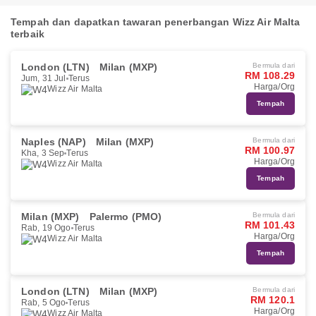
Tempah dan dapatkan tawaran penerbangan Wizz Air Malta
terbaik
London (LTN)
Milan (MXP)
Bermula dari
RM 108.29
Jum, 31 Jul
Terus
Harga/Org
Wizz Air Malta
Tempah
Naples (NAP)
Milan (MXP)
Bermula dari
RM 100.97
Kha, 3 Sep
Terus
Harga/Org
Wizz Air Malta
Tempah
Milan (MXP)
Palermo (PMO)
Bermula dari
RM 101.43
Rab, 19 Ogo
Terus
Harga/Org
Wizz Air Malta
Tempah
London (LTN)
Milan (MXP)
Bermula dari
RM 120.1
Rab, 5 Ogo
Terus
Harga/Org
Wizz Air Malta