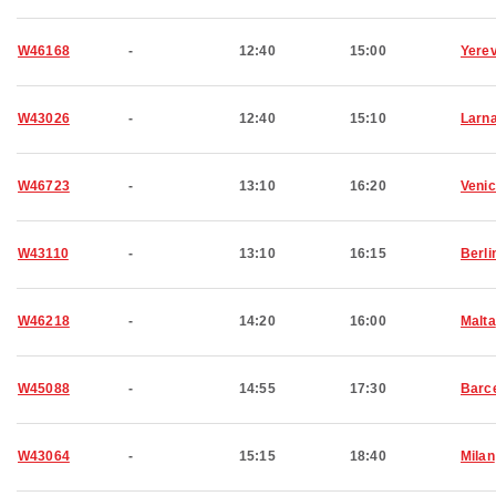
W46168
-
12:40
15:00
Yere
W43026
-
12:40
15:10
Larn
W46723
-
13:10
16:20
Veni
W43110
-
13:10
16:15
Berli
W46218
-
14:20
16:00
Malta
W45088
-
14:55
17:30
Barc
W43064
-
15:15
18:40
Milan