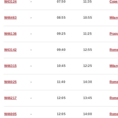
W43124
-
07:50
11:35
Cope
W46463
-
08:55
10:55
Milan
W46136
-
09:25
11:25
Prag
W43142
-
09:40
12:55
Rom
W46315
-
10:45
12:25
Milan
W46025
-
11:40
14:30
Rom
W46217
-
12:05
13:45
Rom
W46005
-
12:05
14:00
Rom