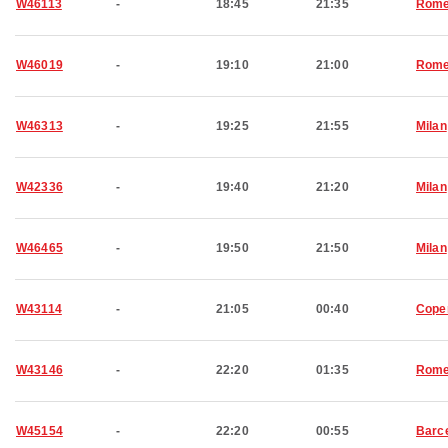
W46113
-
18:45
21:35
Rom
W46019
-
19:10
21:00
Rom
W46313
-
19:25
21:55
Milan
W42336
-
19:40
21:20
Milan
W46465
-
19:50
21:50
Milan
W43114
-
21:05
00:40
Cope
W43146
-
22:20
01:35
Rom
W45154
-
22:20
00:55
Barc