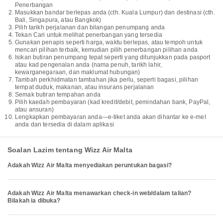
Penerbangan
Masukkan bandar berlepas anda (cth. Kuala Lumpur) dan destinasi (cth.
Bali, Singapura, atau Bangkok)
Pilih tarikh perjalanan dan bilangan penumpang anda
Tekan Cari untuk melihat penerbangan yang tersedia
Gunakan penapis seperti harga, waktu berlepas, atau tempoh untuk
mencari pilihan terbaik, kemudian pilih penerbangan pilihan anda
Isikan butiran penumpang tepat seperti yang ditunjukkan pada pasport
atau kad pengenalan anda (nama penuh, tarikh lahir,
kewarganegaraan, dan maklumat hubungan)
Tambah perkhidmatan tambahan jika perlu, seperti bagasi, pilihan
tempat duduk, makanan, atau insurans perjalanan
Semak butiran tempahan anda
Pilih kaedah pembayaran (kad kredit/debit, pemindahan bank, PayPal,
atau ansuran)
Lengkapkan pembayaran anda—e-tiket anda akan dihantar ke e-mel
anda dan tersedia di dalam aplikasi
Soalan Lazim tentang Wizz Air Malta
Adakah Wizz Air Malta menyediakan peruntukan bagasi?
Adakah Wizz Air Malta menawarkan check-in web/dalam talian?
Bilakah ia dibuka?