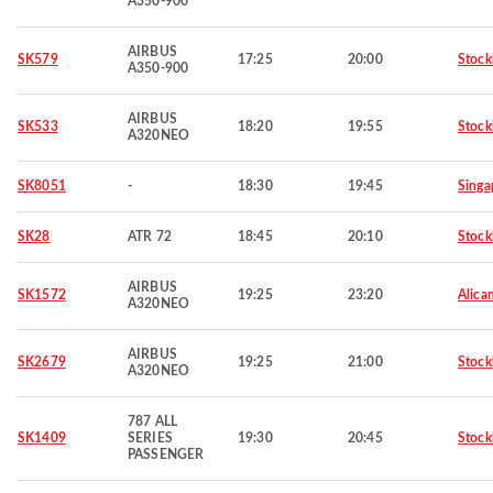
A350-900
AIRBUS
SK579
17:25
20:00
Stoc
A350-900
AIRBUS
SK533
18:20
19:55
Stoc
A320NEO
SK8051
-
18:30
19:45
Singa
SK28
ATR 72
18:45
20:10
Stoc
AIRBUS
SK1572
19:25
23:20
Alica
A320NEO
AIRBUS
SK2679
19:25
21:00
Stoc
A320NEO
787 ALL
SK1409
SERIES
19:30
20:45
Stoc
PASSENGER