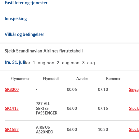
Fasiliteter og tjenester
Innsjekking
Vilkår og betingelser
Sjekk Scandinavian Airlines flyrutetabell
lør. 1. aug.
søn. 2. aug.
man. 3. aug.
fre. 31. juli
Flynummer
Flymodell
Avreise
Kommer
SK8000
-
00:05
07:10
Singa
787 ALL
SK1415
SERIES
06:00
07:15
Stoc
PASSENGER
AIRBUS
SK1583
06:00
10:30
Stoc
A320NEO