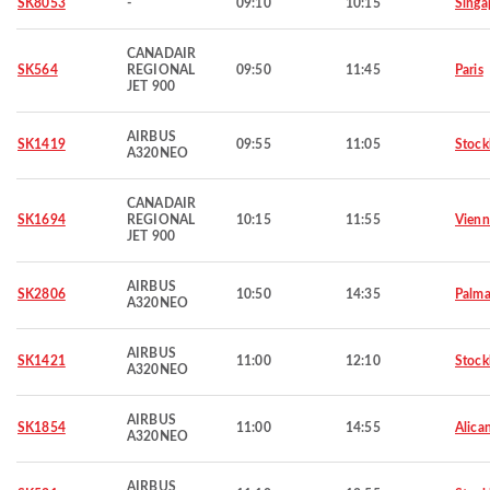
SK8053
-
09:10
10:15
Singa
CANADAIR
SK564
REGIONAL
09:50
11:45
Paris
JET 900
AIRBUS
SK1419
09:55
11:05
Stoc
A320NEO
CANADAIR
SK1694
REGIONAL
10:15
11:55
Vienn
JET 900
AIRBUS
SK2806
10:50
14:35
Palma
A320NEO
AIRBUS
SK1421
11:00
12:10
Stoc
A320NEO
AIRBUS
SK1854
11:00
14:55
Alica
A320NEO
AIRBUS