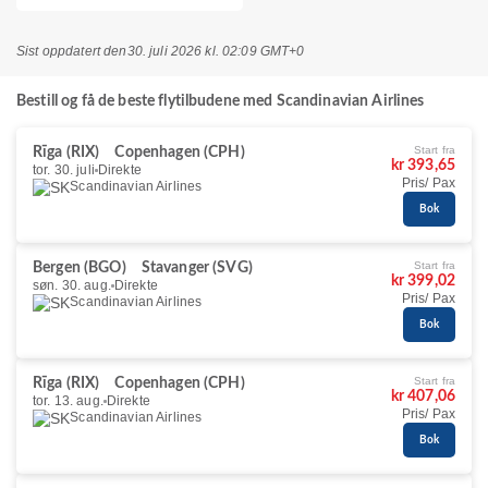
Sist oppdatert den
30. juli 2026 kl. 02:09 GMT+0
Bestill og få de beste flytilbudene med Scandinavian Airlines
Start fra
Rīga (RIX)
Copenhagen (CPH)
kr 393,65
tor. 30. juli
Direkte
Pris/ Pax
Scandinavian Airlines
Bok
Start fra
Bergen (BGO)
Stavanger (SVG)
kr 399,02
søn. 30. aug.
Direkte
Pris/ Pax
Scandinavian Airlines
Bok
Start fra
Rīga (RIX)
Copenhagen (CPH)
kr 407,06
tor. 13. aug.
Direkte
Pris/ Pax
Scandinavian Airlines
Bok