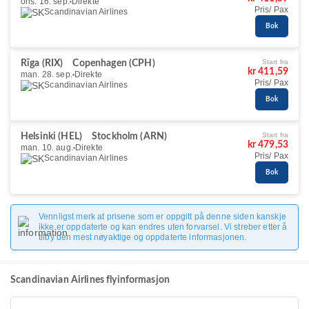
ons. 16. sep.
Direkte
Pris/ Pax
Scandinavian Airlines
Bok
Start fra
Rīga (RIX)
Copenhagen (CPH)
kr 411,59
man. 28. sep.
Direkte
Pris/ Pax
Scandinavian Airlines
Bok
Start fra
Helsinki (HEL)
Stockholm (ARN)
kr 479,53
man. 10. aug.
Direkte
Pris/ Pax
Scandinavian Airlines
Bok
Vennligst merk at prisene som er oppgitt på denne siden kanskje
ikke er oppdaterte og kan endres uten forvarsel. Vi streber etter å
tilby den mest nøyaktige og oppdaterte informasjonen.
Scandinavian Airlines flyinformasjon