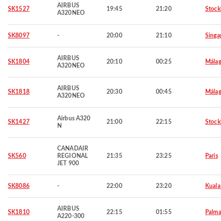
AIRBUS
SK1527
19:45
21:20
Stoc
A320NEO
SK8097
-
20:00
21:10
Singa
AIRBUS
SK1804
20:10
00:25
Mála
A320NEO
AIRBUS
SK1818
20:30
00:45
Mála
A320NEO
Airbus A320
SK1427
21:00
22:15
Stoc
N
CANADAIR
SK560
REGIONAL
21:35
23:25
Paris
JET 900
SK8086
-
22:00
23:20
Kuala
AIRBUS
SK1810
22:15
01:55
Palma
A220-300