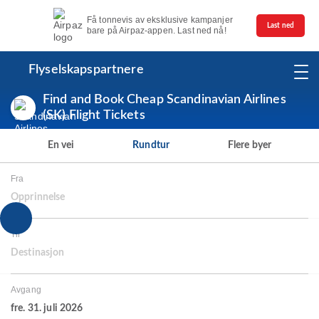
Få tonnevis av eksklusive kampanjer
Last ned
bare på Airpaz-appen. Last ned nå!
Flyselskapspartnere
Find and Book Cheap Scandinavian Airlines
(SK) Flight Tickets
En vei
Rundtur
Flere byer
Fra
Opprinnelse
Til
Destinasjon
Avgang
fre. 31. juli 2026