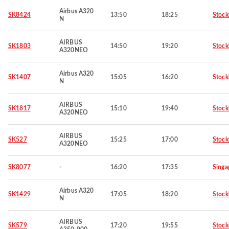
Airbus A320
SK8424
13:50
18:25
Stoc
N
AIRBUS
SK1803
14:50
19:20
Stoc
A320NEO
Airbus A320
SK1407
15:05
16:20
Stoc
N
AIRBUS
SK1817
15:10
19:40
Stoc
A320NEO
AIRBUS
SK527
15:25
17:00
Stoc
A320NEO
SK8077
-
16:20
17:35
Singa
Airbus A320
SK1429
17:05
18:20
Stoc
N
AIRBUS
SK579
17:20
19:55
Stoc