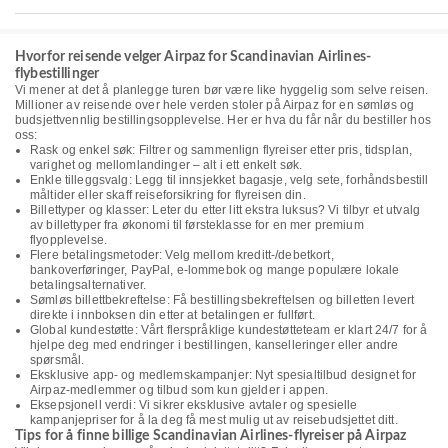
Hvorfor reisende velger Airpaz for Scandinavian Airlines-
flybestillinger
Vi mener at det å planlegge turen bør være like hyggelig som selve reisen.
Millioner av reisende over hele verden stoler på Airpaz for en sømløs og
budsjettvennlig bestillingsopplevelse. Her er hva du får når du bestiller hos
oss:
Rask og enkel søk: Filtrer og sammenlign flyreiser etter pris, tidsplan,
varighet og mellomlandinger – alt i ett enkelt søk.
Enkle tilleggsvalg: Legg til innsjekket bagasje, velg sete, forhåndsbestill
måltider eller skaff reiseforsikring for flyreisen din.
Billettyper og klasser: Leter du etter litt ekstra luksus? Vi tilbyr et utvalg
av billettyper fra økonomi til førsteklasse for en mer premium
flyopplevelse.
Flere betalingsmetoder: Velg mellom kreditt-/debetkort,
bankoverføringer, PayPal, e-lommebok og mange populære lokale
betalingsalternativer.
Sømløs billettbekreftelse: Få bestillingsbekreftelsen og billetten levert
direkte i innboksen din etter at betalingen er fullført.
Global kundestøtte: Vårt flerspråklige kundestøtteteam er klart 24/7 for å
hjelpe deg med endringer i bestillingen, kanselleringer eller andre
spørsmål.
Eksklusive app- og medlemskampanjer: Nyt spesialtilbud designet for
Airpaz-medlemmer og tilbud som kun gjelder i appen.
Eksepsjonell verdi: Vi sikrer eksklusive avtaler og spesielle
kampanjepriser for å la deg få mest mulig ut av reisebudsjettet ditt.
Tips for å finne billige Scandinavian Airlines-flyreiser på Airpaz