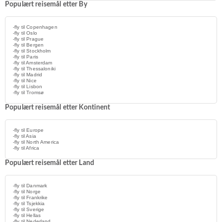
Populært reisemål etter By
-fly til Copenhagen
-fly til Oslo
-fly til Prague
-fly til Bergen
-fly til Stockholm
-fly til Paris
-fly til Amsterdam
-fly til Thessaloniki
-fly til Madrid
-fly til Nice
-fly til Lisbon
-fly til Tromsø
Populært reisemål etter Kontinent
-fly til Europe
-fly til Asia
-fly til North America
-fly til Africa
Populært reisemål etter Land
-fly til Danmark
-fly til Norge
-fly til Frankrike
-fly til Tsjekkia
-fly til Sverige
-fly til Hellas
-fly til Nederland