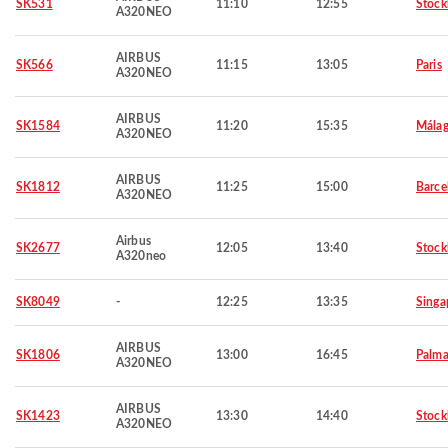
SK531
11:10
12:55
Stoc
A320NEO
AIRBUS
SK566
11:15
13:05
Paris
A320NEO
AIRBUS
SK1584
11:20
15:35
Mála
A320NEO
AIRBUS
SK1812
11:25
15:00
Barce
A320NEO
Airbus
SK2677
12:05
13:40
Stoc
A320neo
SK8049
-
12:25
13:35
Singa
AIRBUS
SK1806
13:00
16:45
Palma
A320NEO
AIRBUS
SK1423
13:30
14:40
Stoc
A320NEO