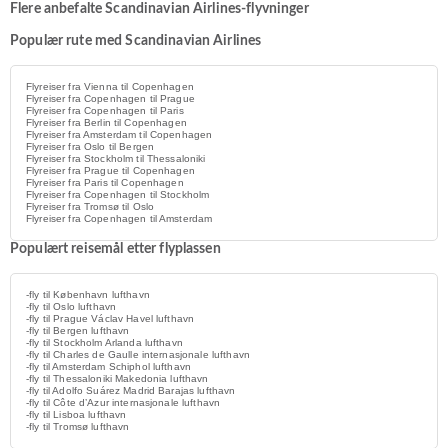
Flere anbefalte Scandinavian Airlines-flyvninger
Populær rute med Scandinavian Airlines
Flyreiser fra Vienna til Copenhagen
Flyreiser fra Copenhagen til Prague
Flyreiser fra Copenhagen til Paris
Flyreiser fra Berlin til Copenhagen
Flyreiser fra Amsterdam til Copenhagen
Flyreiser fra Oslo til Bergen
Flyreiser fra Stockholm til Thessaloniki
Flyreiser fra Prague til Copenhagen
Flyreiser fra Paris til Copenhagen
Flyreiser fra Copenhagen til Stockholm
Flyreiser fra Tromsø til Oslo
Flyreiser fra Copenhagen til Amsterdam
Populært reisemål etter flyplassen
-fly til København lufthavn
-fly til Oslo lufthavn
-fly til Prague Václav Havel lufthavn
-fly til Bergen lufthavn
-fly til Stockholm Arlanda lufthavn
-fly til Charles de Gaulle internasjonale lufthavn
-fly til Amsterdam Schiphol lufthavn
-fly til Thessaloniki Makedonia lufthavn
-fly til Adolfo Suárez Madrid Barajas lufthavn
-fly til Côte d’Azur internasjonale lufthavn
-fly til Lisboa lufthavn
-fly til Tromsø lufthavn