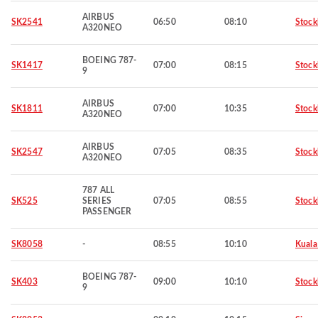
AIRBUS
SK2541
06:50
08:10
Stoc
A320NEO
BOEING 787-
SK1417
07:00
08:15
Stoc
9
AIRBUS
SK1811
07:00
10:35
Stoc
A320NEO
AIRBUS
SK2547
07:05
08:35
Stoc
A320NEO
787 ALL
SK525
SERIES
07:05
08:55
Stoc
PASSENGER
SK8058
-
08:55
10:10
Kuala
BOEING 787-
SK403
09:00
10:10
Stoc
9