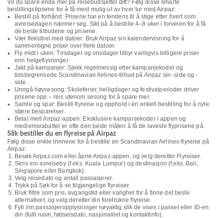
Vil du spare enda mer på reisebudsjettet ditt? Følg disse smarte
bestillingstipsene for å få mest mulig ut av hver tur med Airpaz:
Bestill på forhånd: Prisene har en tendens til å stige etter hvert som
avreisedagen nærmer seg. Sikt på å bestille 4–8 uker i forveien for å få
de beste tilbudene og prisene.
Vær fleksibel med datoer: Bruk Airpaz sin kalendervisning for å
sammenligne priser over flere datoer.
Fly midt i uken: Tirsdager og onsdager tilbyr vanligvis billigere priser
enn helgeflyvninger.
Jakt på kampanjer: Sjekk regelmessig etter kampanjekoder og
tidsbegrensede Scandinavian Airlines-tilbud på Airpaz sin -side og -
side.
Unngå høysesong: Skoleferier, helligdager og festivalperioder driver
prisene opp – reis utenom sesong for å spare mer.
Samle og spar: Bestill flyreise og opphold i én enkelt bestilling for å nyte
større besparelser.
Betal med Airpaz-appen: Eksklusive kampanjekoder i appen og
medlemsrabatter er ofte den beste måten å få de laveste flyprisene på.
Slik bestiller du en flyreise på Airpaz
Følg disse enkle trinnene for å bestille en Scandinavian Airlines-flyreise på
Airpaz:
Besøk Airpaz.com eller åpne Airpaz-appen, og velg deretter Flyreiser.
Skriv inn avreiseby (f.eks. Kuala Lumpur) og destinasjon (f.eks. Bali,
Singapore eller Bangkok).
Velg reisedato og antall passasjerer.
Trykk på Søk for å se tilgjengelige flyreiser.
Bruk filtre som pris, avgangstid eller varighet for å finne det beste
alternativet, og velg deretter din foretrukne flyreise.
Fyll inn passasjeropplysninger nøyaktig slik de vises i passet eller ID-en
din (fullt navn, fødselsdato, nasjonalitet og kontaktinfo).