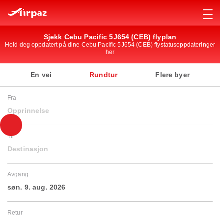
Sjekk Cebu Pacific 5J654 (CEB) flyplan
Hold deg oppdatert på dine Cebu Pacific 5J654 (CEB) flystatusoppdateringer
her
En vei
Rundtur
Flere byer
Fra
Opprinnelse
Til
Destinasjon
Avgang
søn. 9. aug. 2026
Retur