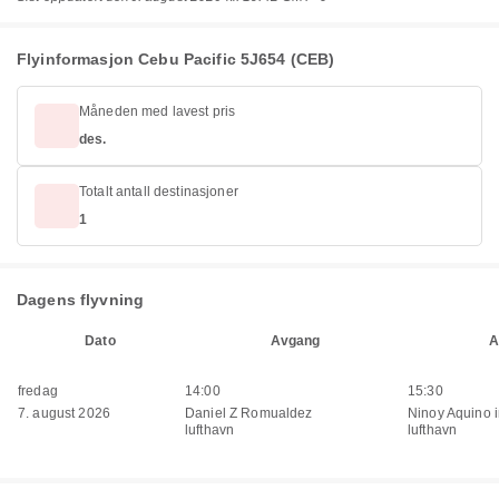
Flyinformasjon Cebu Pacific 5J654 (CEB)
Måneden med lavest pris
des.
Totalt antall destinasjoner
1
Dagens flyvning
Dato
Avgang
A
fredag
14:00
15:30
7. august 2026
Daniel Z Romualdez
Ninoy Aquino i
lufthavn
lufthavn