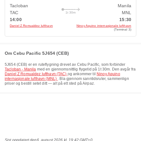
Tacloban
Manila
TAC
MNL
1t 30m
14:00
15:30
Daniel Z Romualdez lufthavn
Ninoy Aquino internasjonale lufthavn
(Terminal 3)
Om Cebu Pacific 5J654 (CEB)
5J654
(
CEB
) er en ruteflygning drevet av
Cebu Pacific
, som forbinder
Tacloban - Manila
med en gjennomsnittlig flygetid på
1t 30m
. Den avgår fra
Daniel Z Romualdez lufthavn (TAC)
og ankommer til
Ninoy Aquino
internasjonale lufthavn (MNL)
. Bla gjennom sanntidsruter, sammenlign
priser og bestill setet ditt — alt på ett sted på Airpaz.
Sist oppdatert den
6. august 2026 kl. 19:42 GMT+0