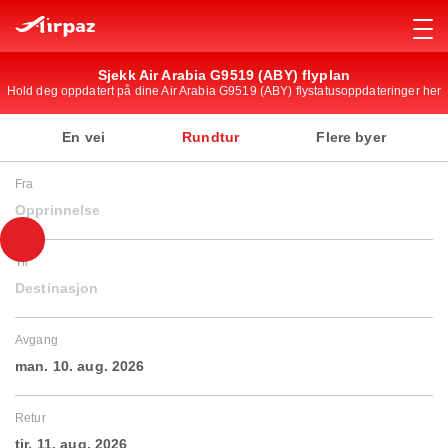
Sjekk Air Arabia G9519 (ABY) flyplan
Hold deg oppdatert på dine Air Arabia G9519 (ABY) flystatusoppdateringer her
En vei
Rundtur
Flere byer
Fra
Opprinnelse
Til
Destinasjon
Avgang
man. 10. aug. 2026
Retur
tir. 11. aug. 2026