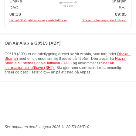
Dhaka
Sharjah
4t 55m
DAC
SHJ
06:10
09:05
Hazrat Shahjalal internasjonale lufthavn
Sharjah internasjonale lufthavn
Om Air Arabia G9519 (ABY)
G9519
(
ABY
) er en ruteflygning drevet av
Air Arabia
, som forbinder
Dhaka -
Sharjah
med en gjennomsnittlig flygetid på
4t 55m
. Den avgår fra
Hazrat
Shahjalal internasjonale lufthavn (DAC)
og ankommer til
Sharjah
internasjonale lufthavn (SHJ)
. Bla gjennom sanntidsruter, sammenlign
priser og bestill setet ditt — alt på ett sted på Airpaz.
Sist oppdatert den
8. august 2026 kl. 20:53 GMT+0