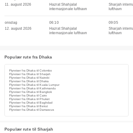
11. august 2026
Hazrat Shahjalal
Sharjah intern
internasjonale lufthavn
lufthavn
onsdag
06:10
09:05
12. august 2026
Hazrat Shahjalal
Sharjah intern
internasjonale lufthavn
lufthavn
Populær rute fra Dhaka
Flyreiser fra Dhaka til Colombo
Flyreiser fra Dhaka til Sharjah
Flyreiser fra Dhaka til Nairobi
Flyreiser fra Dhaka til Dhaka
Flyreiser fra Dhaka til Kuala Lumpur
Flyreiser fra Dhaka til Kathmandu
Flyreiser fra Dhaka til Bangkok
Flyreiser fra Dhaka til Cairo
Flyreiser fra Dhaka til Phuket
Flyreiser fra Dhaka til Baghdad
Flyreiser fra Dhaka til Beirut
Flyreiser fra Dhaka til Damascus
Populær rute til Sharjah