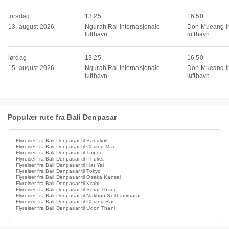
torsdag
13:25
16:50
13. august 2026
Ngurah Rai internasjonale
Don Mueang in
lufthavn
lufthavn
lørdag
13:25
16:50
15. august 2026
Ngurah Rai internasjonale
Don Mueang in
lufthavn
lufthavn
Populær rute fra Bali Denpasar
Flyreiser fra Bali Denpasar til Bangkok
Flyreiser fra Bali Denpasar til Chiang Mai
Flyreiser fra Bali Denpasar til Taipei
Flyreiser fra Bali Denpasar til Phuket
Flyreiser fra Bali Denpasar til Hat Yai
Flyreiser fra Bali Denpasar til Tokyo
Flyreiser fra Bali Denpasar til Osaka Kansai
Flyreiser fra Bali Denpasar til Krabi
Flyreiser fra Bali Denpasar til Surat Thani
Flyreiser fra Bali Denpasar til Nakhon Si Thammarat
Flyreiser fra Bali Denpasar til Chiang Rai
Flyreiser fra Bali Denpasar til Udon Thani