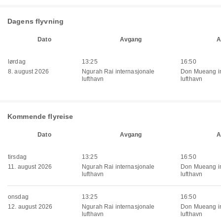
Dagens flyvning
Dato
Avgang
A
lørdag
13:25
16:50
8. august 2026
Ngurah Rai internasjonale
Don Mueang in
lufthavn
lufthavn
Kommende flyreise
Dato
Avgang
A
tirsdag
13:25
16:50
11. august 2026
Ngurah Rai internasjonale
Don Mueang in
lufthavn
lufthavn
onsdag
13:25
16:50
12. august 2026
Ngurah Rai internasjonale
Don Mueang in
lufthavn
lufthavn