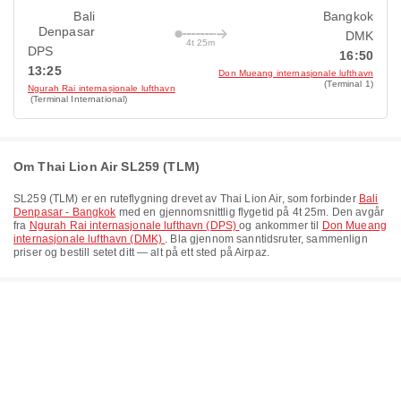
Bali
Bangkok
Denpasar
DMK
4t 25m
DPS
16:50
13:25
Don Mueang internasjonale lufthavn
(Terminal 1)
Ngurah Rai internasjonale lufthavn
(Terminal International)
Om Thai Lion Air SL259 (TLM)
SL259
(
TLM
) er en ruteflygning drevet av
Thai Lion Air
, som forbinder
Bali
Denpasar - Bangkok
med en gjennomsnittlig flygetid på
4t 25m
. Den avgår
fra
Ngurah Rai internasjonale lufthavn (DPS)
og ankommer til
Don Mueang
internasjonale lufthavn (DMK)
. Bla gjennom sanntidsruter, sammenlign
priser og bestill setet ditt — alt på ett sted på Airpaz.