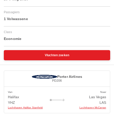
Passagiers
1 Volwassene
Class
Economie
Vluchten zoeken
Porter Airlines
PD206
Van
Naar
Halifax
Las Vegas
YHZ
LAS
Luchthaven Halifax Stanfield
Luchthaven McCarran