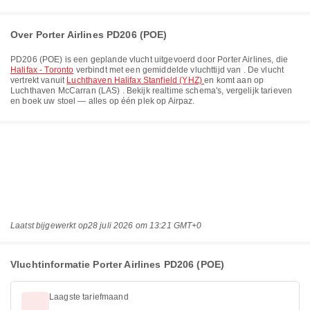
Over Porter Airlines PD206 (POE)
PD206
(
POE
) is een geplande vlucht uitgevoerd door
Porter Airlines
, die
Halifax - Toronto
verbindt met een gemiddelde vluchttijd van
. De vlucht
vertrekt vanuit
Luchthaven Halifax Stanfield (YHZ)
en komt aan op
Luchthaven McCarran (LAS)
. Bekijk realtime schema's, vergelijk tarieven
en boek uw stoel — alles op één plek op Airpaz.
Laatst bijgewerkt op
28 juli 2026 om 13:21 GMT+0
Vluchtinformatie Porter Airlines PD206 (POE)
Laagste tariefmaand