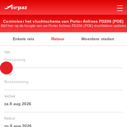
Controleer het vluchtschema van Porter Airlines PD206 (POE)
Blijf hier op de hoogte van uw Porter Airlines PD206 (POE) vluchtstatus updates
Enkele reis
Retour
Meerdere steden
Van
Oorsprong
Naar
Bestemming
Vertrek
za 8 aug 2026
Retour
zo 9 aug 2026