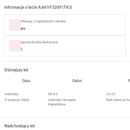
Informacje o locie AJet VF3269 (TKJ)
Miesiąc z najniższymi cenami
gru
Łączna liczba destynacji
1
Dzisiejszy lot
Data
Odlot
P
niedziela
09:45
11:15
9 sierpnia 2026
Lotnisko Nevşehir
Port lotniczy 
Kapadokya
Nadchodzący lot