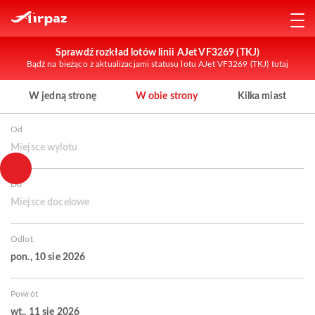
Sprawdź rozkład lotów linii AJet VF3269 (TKJ)
Bądź na bieżąco z aktualizacjami statusu lotu AJet VF3269 (TKJ) tutaj
W jedną stronę
W obie strony
Kilka miast
Od
Miejsce wylotu
Do
Miejsce docelowe
Odlot
pon., 10 sie 2026
Powrót
wt., 11 sie 2026