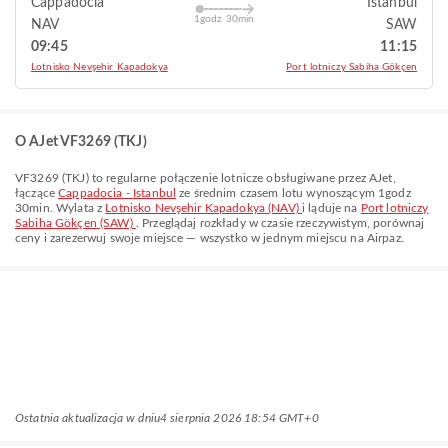
Cappadocia
Istanbul
1godz 30min
NAV
SAW
09:45
11:15
Lotnisko Nevşehir Kapadokya
Port lotniczy Sabiha Gökçen
O AJet VF3269 (TKJ)
VF3269
(
TKJ
) to regularne połączenie lotnicze obsługiwane przez
AJet
,
łączące
Cappadocia - Istanbul
ze średnim czasem lotu wynoszącym
1godz
30min
. Wylata z
Lotnisko Nevşehir Kapadokya (NAV)
i ląduje na
Port lotniczy
Sabiha Gökçen (SAW)
. Przeglądaj rozkłady w czasie rzeczywistym, porównaj
ceny i zarezerwuj swoje miejsce — wszystko w jednym miejscu na Airpaz.
Ostatnia aktualizacja w dniu
4 sierpnia 2026 18:54 GMT+0