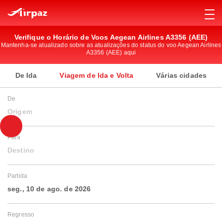
Verifique o Horário de Voos Aegean Airlines A3356 (AEE)
Mantenha-se atualizado sobre as atualizações do status do voo Aegean Airlines
A3356 (AEE) aqui
De Ida
Viagem de Ida e Volta
Várias cidades
De
Origem
Para
Destino
Partida
seg., 10 de ago. de 2026
Regresso