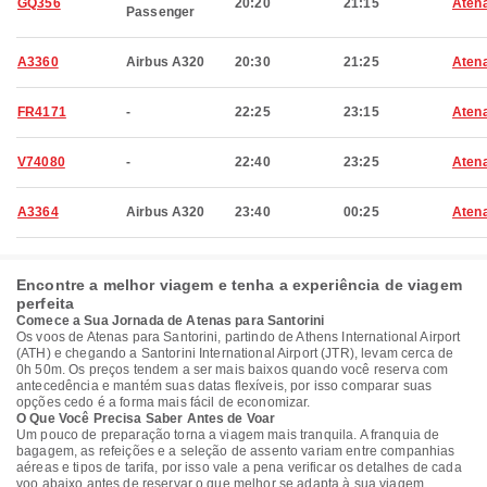
GQ356
20:20
21:15
Aten
Passenger
A3360
Airbus A320
20:30
21:25
Aten
FR4171
-
22:25
23:15
Aten
V74080
-
22:40
23:25
Aten
A3364
Airbus A320
23:40
00:25
Aten
Encontre a melhor viagem e tenha a experiência de viagem
perfeita
Comece a Sua Jornada de Atenas para Santorini
Os voos de Atenas para Santorini, partindo de Athens International Airport
(ATH) e chegando a Santorini International Airport (JTR), levam cerca de
0h 50m. Os preços tendem a ser mais baixos quando você reserva com
antecedência e mantém suas datas flexíveis, por isso comparar suas
opções cedo é a forma mais fácil de economizar.
O Que Você Precisa Saber Antes de Voar
Um pouco de preparação torna a viagem mais tranquila. A franquia de
bagagem, as refeições e a seleção de assento variam entre companhias
aéreas e tipos de tarifa, por isso vale a pena verificar os detalhes de cada
voo abaixo antes de reservar o que melhor se adapta à sua viagem.