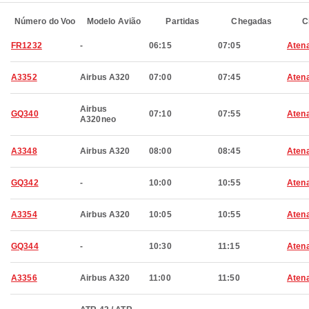
Número do Voo
Modelo Avião
Partidas
Chegadas
C
FR1232
-
06:15
07:05
Aten
A3352
Airbus A320
07:00
07:45
Aten
Airbus
GQ340
07:10
07:55
Aten
A320neo
A3348
Airbus A320
08:00
08:45
Aten
GQ342
-
10:00
10:55
Aten
A3354
Airbus A320
10:05
10:55
Aten
GQ344
-
10:30
11:15
Aten
A3356
Airbus A320
11:00
11:50
Aten