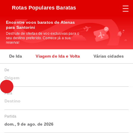
Rotas Populares Baratas
Encontre voos baratos de Atenas
para Santorini
Desfrute de ofertas de voo exclusivas para o
seu destino preferido. Comece já a sua
reserva!
De Ida
Viagem de Ida e Volta
Várias cidades
De
Origem
Para
Destino
Partida
dom., 9 de ago. de 2026