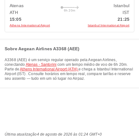
Atenas
Istanbul
6h 20m
ATH
IST
15:05
21:25
Athens International Airport
Istanbul International Airport
Sobre Aegean Airlines A3368 (AEE)
A3368
(
AEE
) é um serviço regular operado pela
Aegean Airlines
,
conectando
Atenas - Santorini
com um tempo médio de voo de
6h 20m
.
Parte de
Athens International Airport (ATH)
e chega a
Istanbul International
Airport (IST)
. Consulte horários em tempo real, compare tarifas e reserve
seu assento — tudo em um só lugar no Airpaz.
Última atualização
4 de agosto de 2026 às 01:24 GMT+0