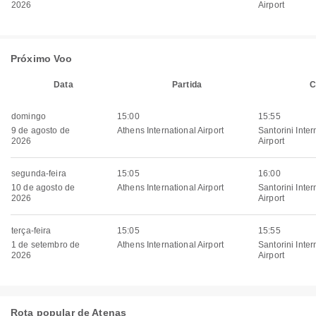
2026
Airport
Próximo Voo
Data
Partida
C
domingo
15:00
15:55
9 de agosto de
Athens International Airport
Santorini Inter
2026
Airport
segunda-feira
15:05
16:00
10 de agosto de
Athens International Airport
Santorini Inter
2026
Airport
terça-feira
15:05
15:55
1 de setembro de
Athens International Airport
Santorini Inter
2026
Airport
Rota popular de Atenas