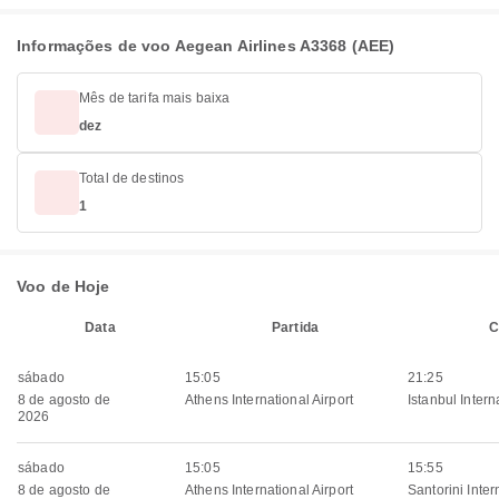
Informações de voo Aegean Airlines A3368 (AEE)
Mês de tarifa mais baixa
dez
Total de destinos
1
Voo de Hoje
Data
Partida
C
sábado
15:05
21:25
8 de agosto de
Athens International Airport
Istanbul Intern
2026
sábado
15:05
15:55
8 de agosto de
Athens International Airport
Santorini Inter