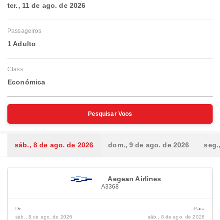
ter., 11 de ago. de 2026
Passageiros
1 Adulto
Class
Económica
Pesquisar Voos
sáb., 8 de ago. de 2026
dom., 9 de ago. de 2026
seg.
Aegean Airlines
A3368
De
Para
sáb., 8 de ago. de 2026
sáb., 8 de ago. de 2026