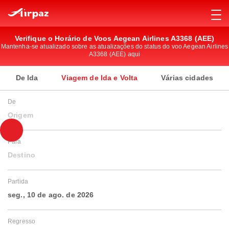
Verifique o Horário de Voos Aegean Airlines A3368 (AEE)
Mantenha-se atualizado sobre as atualizações do status do voo Aegean Airlines
A3368 (AEE) aqui
De Ida
Viagem de Ida e Volta
Várias cidades
De
Origem
Para
Destino
Partida
seg., 10 de ago. de 2026
Regresso