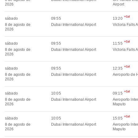
2026
Airport
+1d
sábado
09:55
13:20
8 de agosto de
Dubai International Airport
Victoria Falls A
2026
+1d
sábado
09:55
11:55
8 de agosto de
Dubai International Airport
Victoria Falls A
2026
+1d
sábado
09:55
12:35
8 de agosto de
Dubai International Airport
Aeroporto de 
2026
+1d
sábado
10:05
09:15
8 de agosto de
Dubai International Airport
Aeroporto Inte
2026
Maputo
+1d
sábado
10:05
15:05
8 de agosto de
Dubai International Airport
Aeroporto Inte
2026
Maputo