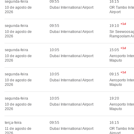
segunda-feira
09:55
16:15
10 de agosto de
Dubai International Airport
OR Tambo Inte
2026
Airport
+1d
segunda-feira
09:55
19:10
10 de agosto de
Dubai International Airport
Sir Seewoosa
2026
Ramgoolam Ai
+1d
segunda-feira
10:05
15:05
10 de agosto de
Dubai International Airport
Aeroporto Inte
2026
Maputo
+1d
segunda-feira
10:05
09:15
10 de agosto de
Dubai International Airport
Aeroporto Inte
2026
Maputo
segunda-feira
10:05
19:20
10 de agosto de
Dubai International Airport
Aeroporto Inte
2026
Maputo
terça-feira
09:55
16:15
11 de agosto de
Dubai International Airport
OR Tambo Inte
2026
Airport