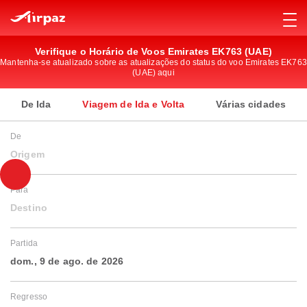
Verifique o Horário de Voos Emirates EK763 (UAE)
Mantenha-se atualizado sobre as atualizações do status do voo Emirates EK763
(UAE) aqui
De Ida
Viagem de Ida e Volta
Várias cidades
De
Origem
Para
Destino
Partida
dom., 9 de ago. de 2026
Regresso