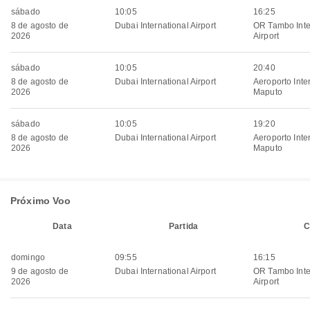
sábado
10:05
16:25
8 de agosto de
Dubai International Airport
OR Tambo Inte
2026
Airport
sábado
10:05
20:40
8 de agosto de
Dubai International Airport
Aeroporto Inte
2026
Maputo
sábado
10:05
19:20
8 de agosto de
Dubai International Airport
Aeroporto Inte
2026
Maputo
Próximo Voo
Data
Partida
C
domingo
09:55
16:15
9 de agosto de
Dubai International Airport
OR Tambo Inte
2026
Airport