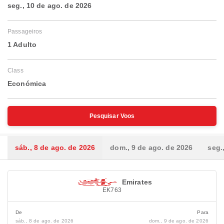
seg., 10 de ago. de 2026
Passageiros
1 Adulto
Class
Económica
Pesquisar Voos
sáb., 8 de ago. de 2026
dom., 9 de ago. de 2026
seg.
Emirates
EK763
De
Para
sáb., 8 de ago. de 2026
dom., 9 de ago. de 2026