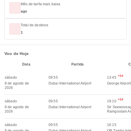
Mês de tarifa mais baixa
ago
Total de destinos
1
Voo de Hoje
Data
Partida
C
+1d
sábado
09:55
13:45
8 de agosto de
Dubai International Airport
George Airport
2026
+1d
sábado
09:55
19:10
8 de agosto de
Dubai International Airport
Sir Seewoosa
2026
Ramgoolam Ai
sábado
09:55
16:15
8 de agosto de
Dubai International Airport
OR Tambo Inte