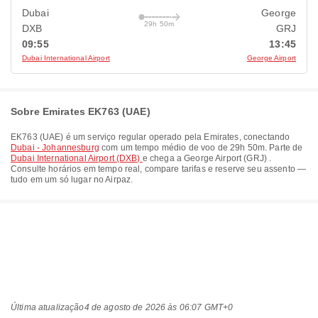
Dubai
George
29h 50m
DXB
GRJ
09:55
13:45
Dubai International Airport
George Airport
Sobre Emirates EK763 (UAE)
EK763
(
UAE
) é um serviço regular operado pela
Emirates
, conectando
Dubai - Johannesburg
com um tempo médio de voo de
29h 50m
. Parte de
Dubai International Airport (DXB)
e chega a
George Airport (GRJ)
.
Consulte horários em tempo real, compare tarifas e reserve seu assento —
tudo em um só lugar no Airpaz.
Última atualização
4 de agosto de 2026 às 06:07 GMT+0