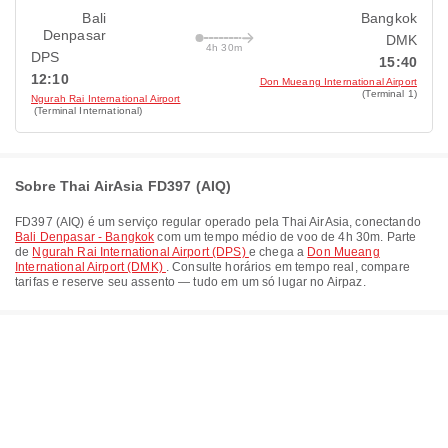
Bali
Bangkok
Denpasar
DMK
4h 30m
DPS
15:40
12:10
Don Mueang International Airport
(Terminal 1)
Ngurah Rai International Airport
(Terminal International)
Sobre Thai AirAsia FD397 (AIQ)
FD397
(
AIQ
) é um serviço regular operado pela
Thai AirAsia
, conectando
Bali Denpasar - Bangkok
com um tempo médio de voo de
4h 30m
. Parte
de
Ngurah Rai International Airport (DPS)
e chega a
Don Mueang
International Airport (DMK)
. Consulte horários em tempo real, compare
tarifas e reserve seu assento — tudo em um só lugar no Airpaz.