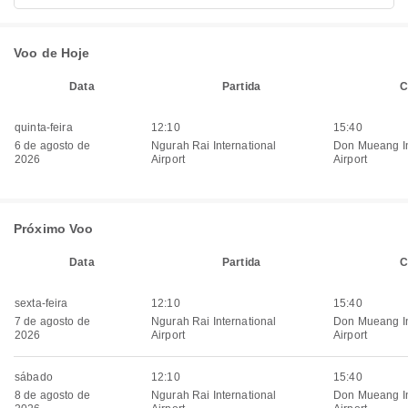
Voo de Hoje
Data
Partida
C
quinta-feira
12:10
15:40
6 de agosto de
Ngurah Rai International
Don Mueang In
2026
Airport
Airport
Próximo Voo
Data
Partida
C
sexta-feira
12:10
15:40
7 de agosto de
Ngurah Rai International
Don Mueang In
2026
Airport
Airport
sábado
12:10
15:40
8 de agosto de
Ngurah Rai International
Don Mueang In