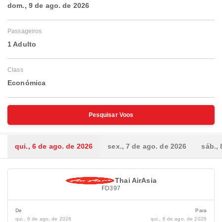
dom., 9 de ago. de 2026
Passageiros
1 Adulto
Class
Económica
Pesquisar Voos
qui., 6 de ago. de 2026
sex., 7 de ago. de 2026
sáb.,
Thai AirAsia
FD397
De
Para
qui., 6 de ago. de 2026
qui., 6 de ago. de 2026