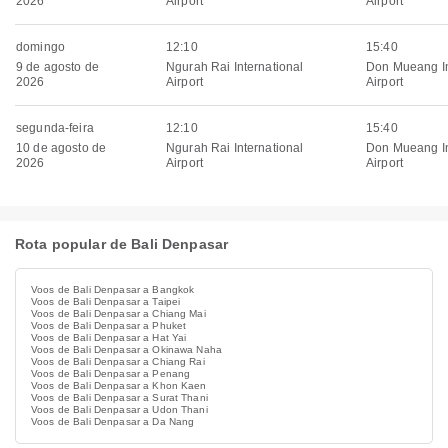
2026
Airport
Airport
domingo
12:10
15:40
9 de agosto de
Ngurah Rai International
Don Mueang In
2026
Airport
Airport
segunda-feira
12:10
15:40
10 de agosto de
Ngurah Rai International
Don Mueang In
2026
Airport
Airport
Rota popular de Bali Denpasar
Voos de Bali Denpasar a Bangkok
Voos de Bali Denpasar a Taipei
Voos de Bali Denpasar a Chiang Mai
Voos de Bali Denpasar a Phuket
Voos de Bali Denpasar a Hat Yai
Voos de Bali Denpasar a Okinawa Naha
Voos de Bali Denpasar a Chiang Rai
Voos de Bali Denpasar a Penang
Voos de Bali Denpasar a Khon Kaen
Voos de Bali Denpasar a Surat Thani
Voos de Bali Denpasar a Udon Thani
Voos de Bali Denpasar a Da Nang