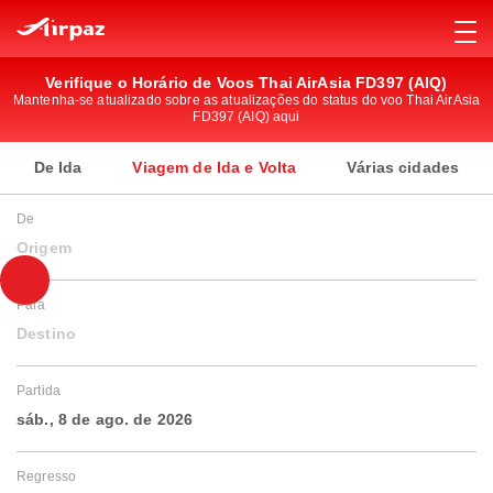
Verifique o Horário de Voos Thai AirAsia FD397 (AIQ)
Mantenha-se atualizado sobre as atualizações do status do voo Thai AirAsia
FD397 (AIQ) aqui
De Ida
Viagem de Ida e Volta
Várias cidades
De
Origem
Para
Destino
Partida
sáb., 8 de ago. de 2026
Regresso