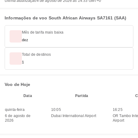
Última atualização
4 de agosto de 2026 às 14:53 GMT+0
Informações de voo South African Airways SA7161 (SAA)
Mês de tarifa mais baixa
dez
Total de destinos
1
Voo de Hoje
Data
Partida
C
quinta-feira
10:05
16:25
6 de agosto de
Dubai International Airport
OR Tambo Inte
2026
Airport