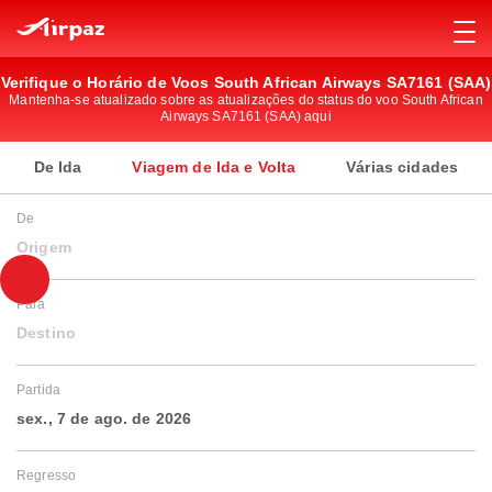
Verifique o Horário de Voos South African Airways SA7161 (SAA)
Mantenha-se atualizado sobre as atualizações do status do voo South African
Airways SA7161 (SAA) aqui
De Ida
Viagem de Ida e Volta
Várias cidades
De
Origem
Para
Destino
Partida
sex., 7 de ago. de 2026
Regresso