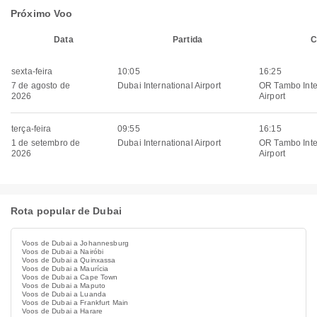
Próximo Voo
Data
Partida
C
sexta-feira
10:05
16:25
7 de agosto de
Dubai International Airport
OR Tambo Inte
2026
Airport
terça-feira
09:55
16:15
1 de setembro de
Dubai International Airport
OR Tambo Inte
2026
Airport
Rota popular de Dubai
Voos de Dubai a Johannesburg
Voos de Dubai a Nairóbi
Voos de Dubai a Quinxassa
Voos de Dubai a Maurícia
Voos de Dubai a Cape Town
Voos de Dubai a Maputo
Voos de Dubai a Luanda
Voos de Dubai a Frankfurt Main
Voos de Dubai a Harare