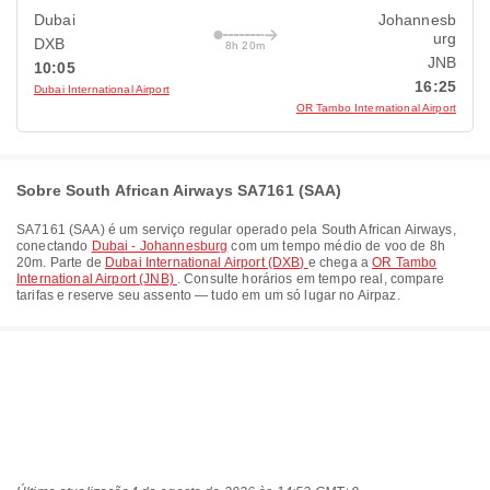
Dubai
Johannesb
urg
DXB
8h 20m
JNB
10:05
16:25
Dubai International Airport
OR Tambo International Airport
Sobre South African Airways SA7161 (SAA)
SA7161
(
SAA
) é um serviço regular operado pela
South African Airways
,
conectando
Dubai - Johannesburg
com um tempo médio de voo de
8h
20m
. Parte de
Dubai International Airport (DXB)
e chega a
OR Tambo
International Airport (JNB)
. Consulte horários em tempo real, compare
tarifas e reserve seu assento — tudo em um só lugar no Airpaz.