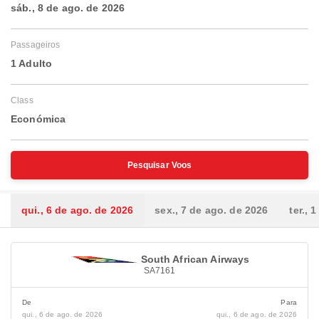
sáb., 8 de ago. de 2026
Passageiros
1 Adulto
Class
Económica
Pesquisar Voos
qui., 6 de ago. de 2026
sex., 7 de ago. de 2026
ter., 
South African Airways
SA7161
De
Para
qui., 6 de ago. de 2026
qui., 6 de ago. de 2026