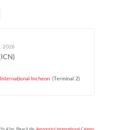
. 2026
(ICN)
5
Internațional Incheon
(Terminal 2)
1h 45m
. Pleacă din
Aeroportul Internațional Calgary