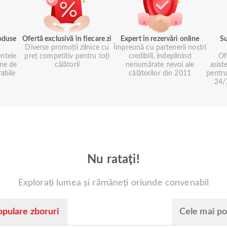
roduse
Ofertă exclusivă în fiecare zi
Expert în rezervări online
Su
Diverse promoții zilnice cu
Împreună cu partenerii noștri
ntele
preț competitiv pentru toți
credibili, îndeplinind
Of
ne de
călătorii
nenumărate nevoi ale
asist
rabile
călătorilor din 2011
pentru
24/7
Nu ratați!
Explorați lumea și rămâneți oriunde convenabil
opulare zboruri
Cele mai po