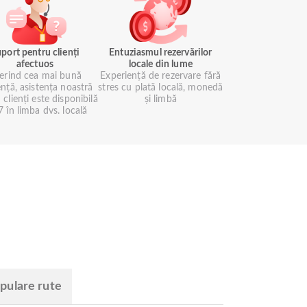
port pentru clienți
Entuziasmul rezervărilor
afectuos
locale din lume
erind cea mai bună
Experiență de rezervare fără
ență, asistența noastră
stres cu plată locală, monedă
 clienți este disponibilă
și limbă
 în limba dvs. locală
pulare rute