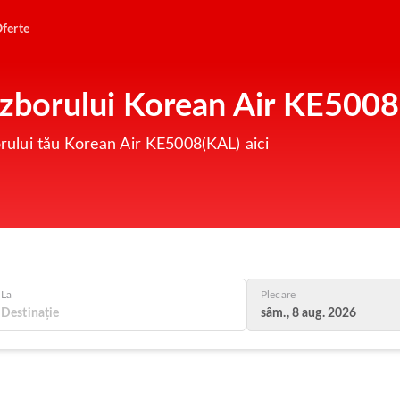
ferte
l zborului Korean Air KE5008
borului tău Korean Air KE5008(KAL) aici
La
Plecare
sâm., 8 aug. 2026