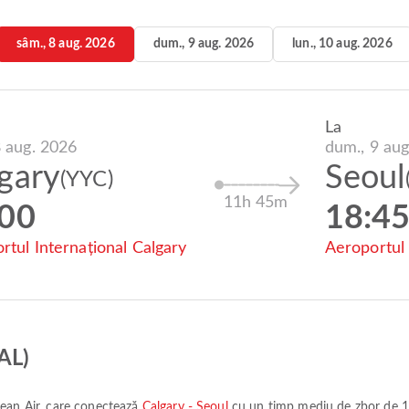
sâm., 8 aug. 2026
dum., 9 aug. 2026
lun., 10 aug. 2026
La
8 aug. 2026
dum., 9 aug
gary
Seoul
(YYC)
11h 45m
:00
18:4
rtul Internațional Calgary
Aeroportul 
AL)
ean Air
, care conectează
Calgary - Seoul
cu un timp mediu de zbor de
1