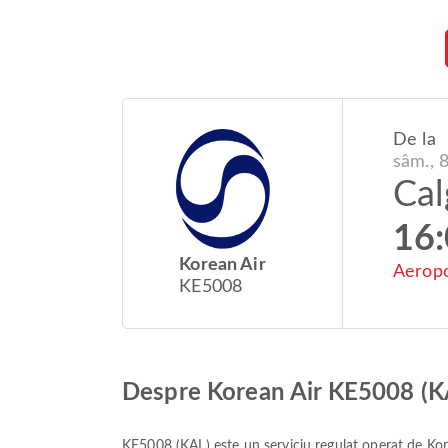
De la
sâm., 
Cal
16
Korean Air
Aeropo
KE5008
Despre Korean Air KE5008 (K
KE5008
(
KAL
) este un serviciu regulat operat de
Kor