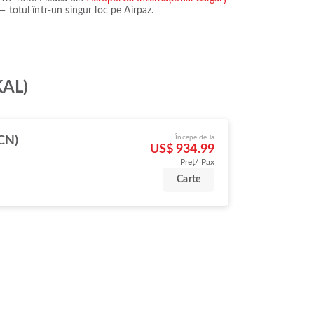
 — totul într-un singur loc pe Airpaz.
KAL)
Începe de la
ICN)
US$ 934.99
Preț/ Pax
Carte