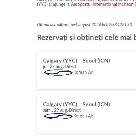
(YYC)
și ajunge la
Aeroportul Internațional Incheon
Ultima actualizare pe
4 august 2026 la 09:58 GMT+0
Rezervați și obțineți cele ma
Calgary (YYC)
Seoul (ICN)
joi, 27 aug.
Direct
Korean Air
Calgary (YYC)
Seoul (ICN)
sâm., 29 aug.
Direct
Korean Air