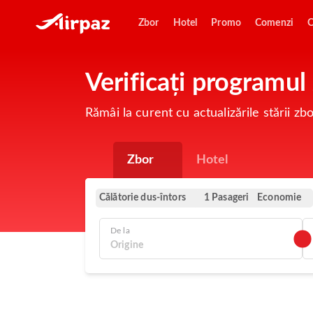
Zbor
Hotel
Promo
Comenzi
O
Verificați programu
Rămâi la curent cu actualizările stării z
Zbor
Hotel
Călătorie dus-întors
Economie
1 Pasageri
De la