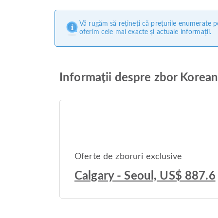
Vă rugăm să rețineți că prețurile enumerate pe
oferim cele mai exacte și actuale informații.
Informații despre zbor Korea
Oferte de zboruri exclusive
Calgary - Seoul, US$ 887.6