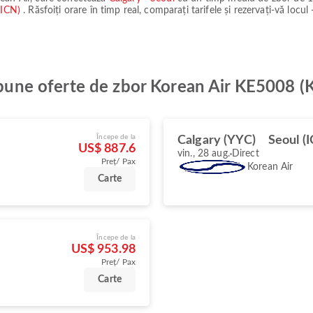
 (ICN)
. Răsfoiți orare în timp real, comparați tarifele și rezervați-vă locul
i bune oferte de zbor Korean Air KE5008 (
Începe de la
Calgary (YYC)
Seoul (
US$ 887.6
vin., 28 aug.
Direct
Preț/ Pax
Korean Air
Carte
Începe de la
US$ 953.98
Preț/ Pax
Carte