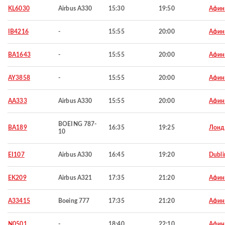
KL6030
Airbus A330
15:30
19:50
Афи
IB4216
-
15:55
20:00
Афи
BA1643
-
15:55
20:00
Афи
AY3858
-
15:55
20:00
Афи
AA333
Airbus A330
15:55
20:00
Афи
BOEING 787-
BA189
16:35
19:25
Лонд
10
EI107
Airbus A330
16:45
19:20
Dubli
EK209
Airbus A321
17:35
21:20
Афи
A33415
Boeing 777
17:35
21:20
Афи
N0501
-
18:40
22:10
Афи