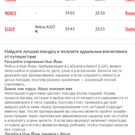
N0401
-
19:05
22:30
Rome
Airbus A321
EI109
19:45
22:25
Dubli
N
Найдите лучшую поездку и получите идеальные впечатления
от путешествия
Раскройте очарование Нью Йорк
Рейсы в Нью Йорк, прибывающие в LaGuardia Airport (LGA), можно
легко найти и сравнить по дате, цене и расписанию. Билеты часто
дешевле при бронировании заранее и если сохранять гибкость в
датах поездки, поэтому раннее сравнение — разумный способ
сэкономить.
Бизнес или отдых, Airpaz поможет вам
Небольшая подготовка сделает поездку более гладкой. Норма
провоза багажа, питание и выбор места отличаются в зависимости от
авиакомпании и типа тарифа, поэтому стоит проверить детали
каждого рейса ниже перед бронированием того, который подходит
именно вам. После бронирования вы обычно можете пройти онлайн-
регистрацию через приложение авиакомпании заранее или на стойке
в аэропорту в день вылета. А если ваш маршрут включает пересадку,
оставьте достаточно времени между рейсами, чтобы поездка прошла
без стресса.
Летайте в Нью Йорк дешевле с Airpaz