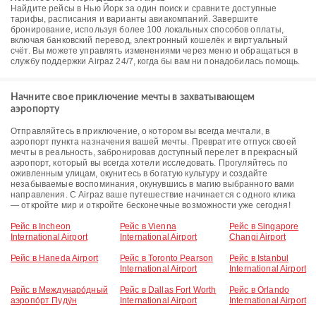
Найдите рейсы в Нью Йорк за один поиск и сравните доступные
тарифы, расписания и варианты авиакомпаний. Завершите
бронирование, используя более 100 локальных способов оплаты,
включая банковский перевод, электронный кошелёк и виртуальный
счёт. Вы можете управлять изменениями через меню и обращаться в
службу поддержки Airpaz 24/7, когда бы вам ни понадобилась помощь.
Начните свое приключение мечты в захватывающем
аэропорту
Отправляйтесь в приключение, о котором вы всегда мечтали, в
аэропорт пункта назначения вашей мечты. Превратите отпуск своей
мечты в реальность, забронировав доступный перелет в прекрасный
аэропорт, который вы всегда хотели исследовать. Прогуляйтесь по
оживленным улицам, окунитесь в богатую культуру и создайте
незабываемые воспоминания, окунувшись в магию выбранного вами
направления. С Airpaz ваше путешествие начинается с одного клика
— откройте мир и откройте бесконечные возможности уже сегодня!
Рейс в Incheon
Рейс в Vienna
Рейс в Singapore
International Airport
International Airport
Changi Airport
Рейс в Haneda Airport
Рейс в Toronto Pearson
Рейс в Istanbul
International Airport
International Airport
Рейс в Междунаро́дный
Рейс в Dallas Fort Worth
Рейс в Orlando
аэропо́рт Пуду́н
International Airport
International Airport