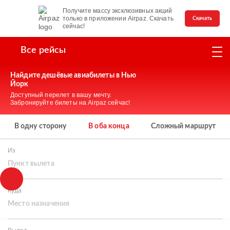
Получите массу эксклюзивных акций
только в приложении Airpaz. Скачать
Скачать
сейчас!
Все рейсы
Найдите дешёвые авиабилеты в Нью
Йорк
Доступный перелет в вашу мечту.
Забронируйте билеты на Airpaz сейчас!
В одну сторону
В оба конца
Сложный маршрут
Из
Пункт вылета
Куда
Место назначения