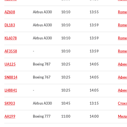
AZ608
Airbus A330
10:10
13:55
Rome
DL183
Airbus A330
10:10
13:59
Rome
KL6078
Airbus A330
10:10
13:59
Rome
AF3558
-
10:10
13:59
Rome
UA125
Boeing 787
10:25
14:05
Афи
SN8814
Boeing 767
10:25
14:05
Афи
LH8841
-
10:25
14:05
Афи
SK903
Airbus A330
10:45
13:15
Сток
AA199
Boeing 777
11:00
14:00
Мила