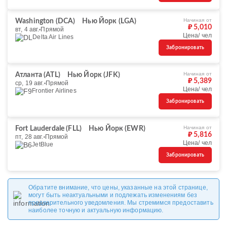
Начиная от
Washington (DCA)
Нью Йорк (LGA)
₽ 5,010
вт, 4 авг.
Прямой
Цена/ чел
Delta Air Lines
Забронировать
Начиная от
Атланта (ATL)
Нью Йорк (JFK)
₽ 5,389
ср, 19 авг.
Прямой
Цена/ чел
Frontier Airlines
Забронировать
Начиная от
Fort Lauderdale (FLL)
Нью Йорк (EWR)
₽ 5,816
пт, 28 авг.
Прямой
Цена/ чел
JetBlue
Забронировать
Обратите внимание, что цены, указанные на этой странице,
могут быть неактуальными и подлежать изменениям без
предварительного уведомления. Мы стремимся предоставить
наиболее точную и актуальную информацию.