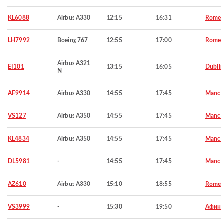
KL6088
Airbus A330
12:15
16:31
Rome
LH7992
Boeing 767
12:55
17:00
Rome
Airbus A321
EI101
13:15
16:05
Dubli
N
AF9914
Airbus A330
14:55
17:45
Manch
VS127
Airbus A350
14:55
17:45
Manch
KL4834
Airbus A350
14:55
17:45
Manch
DL5981
-
14:55
17:45
Manch
AZ610
Airbus A330
15:10
18:55
Rome
VS3999
-
15:30
19:50
Афи