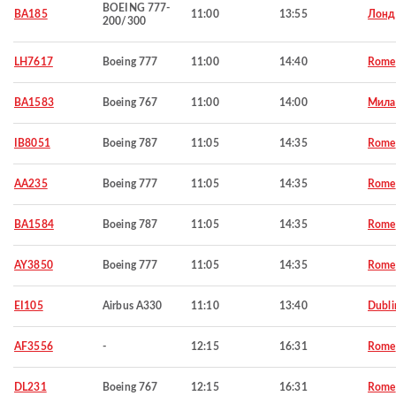
BOEING 777-
BA185
11:00
13:55
Лонд
200/300
LH7617
Boeing 777
11:00
14:40
Rome
BA1583
Boeing 767
11:00
14:00
Мила
IB8051
Boeing 787
11:05
14:35
Rome
AA235
Boeing 777
11:05
14:35
Rome
BA1584
Boeing 787
11:05
14:35
Rome
AY3850
Boeing 777
11:05
14:35
Rome
EI105
Airbus A330
11:10
13:40
Dubli
AF3556
-
12:15
16:31
Rome
DL231
Boeing 767
12:15
16:31
Rome