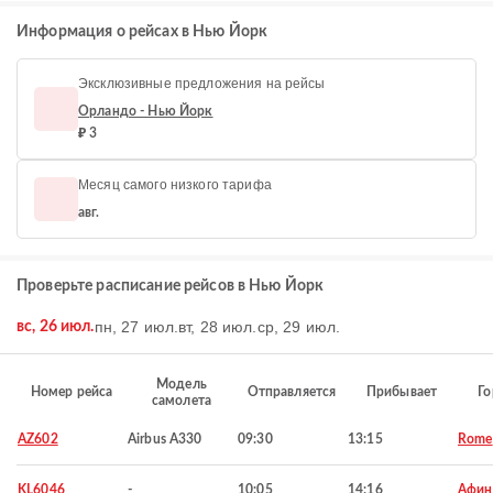
Информация о рейсах в Нью Йорк
Эксклюзивные предложения на рейсы
Орландо - Нью Йорк
₽ 3
Месяц самого низкого тарифа
авг.
Проверьте расписание рейсов в Нью Йорк
пн, 27 июл.
вт, 28 июл.
ср, 29 июл.
вс, 26 июл.
Модель
Номер рейса
Отправляется
Прибывает
Го
самолета
AZ602
Airbus A330
09:30
13:15
Rome
KL6046
-
10:05
14:16
Афи