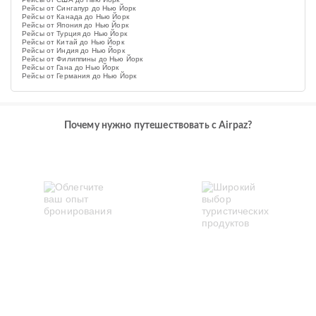
Рейсы от Сингапур до Нью Йорк
Рейсы от Канада до Нью Йорк
Рейсы от Япония до Нью Йорк
Рейсы от Турция до Нью Йорк
Рейсы от Китай до Нью Йорк
Рейсы от Индия до Нью Йорк
Рейсы от Филиппины до Нью Йорк
Рейсы от Гана до Нью Йорк
Рейсы от Германия до Нью Йорк
Почему нужно путешествовать с Airpaz?