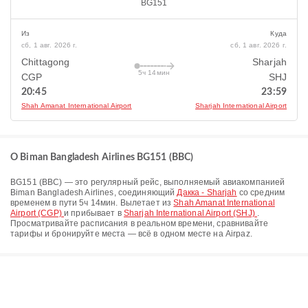
BG151
Из
Куда
сб, 1 авг. 2026 г.
сб, 1 авг. 2026 г.
Chittagong
Sharjah
5ч 14мин
CGP
SHJ
20:45
23:59
Shah Amanat International Airport
Sharjah International Airport
О Biman Bangladesh Airlines BG151 (BBC)
BG151
(
BBC
) — это регулярный рейс, выполняемый авиакомпанией
Biman Bangladesh Airlines
, соединяющий
Дакка - Sharjah
со средним
временем в пути
5ч 14мин
. Вылетает из
Shah Amanat International
Airport (CGP)
и прибывает в
Sharjah International Airport (SHJ)
.
Просматривайте расписания в реальном времени, сравнивайте
тарифы и бронируйте места — всё в одном месте на Airpaz.