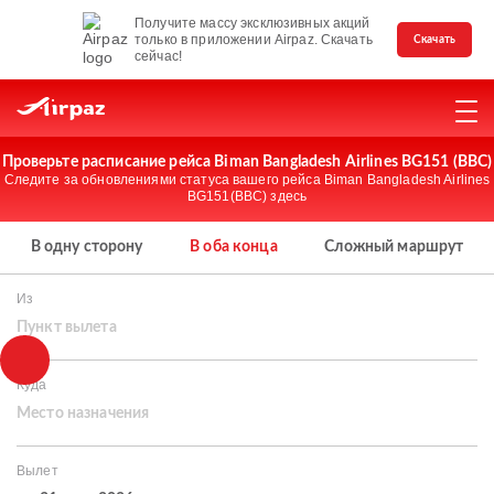
Получите массу эксклюзивных акций
только в приложении Airpaz. Скачать
Скачать
сейчас!
Проверьте расписание рейса Biman Bangladesh Airlines BG151 (BBC)
Следите за обновлениями статуса вашего рейса Biman Bangladesh Airlines
BG151(BBC) здесь
В одну сторону
В оба конца
Сложный маршрут
Из
Пункт вылета
Куда
Место назначения
Вылет