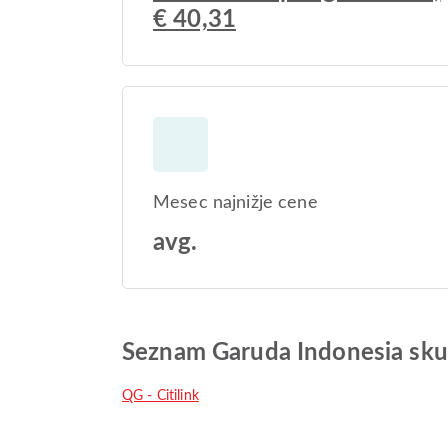
€ 40,31
Mesec najnižje cene
avg.
Seznam Garuda Indonesia sku
QG - Citilink