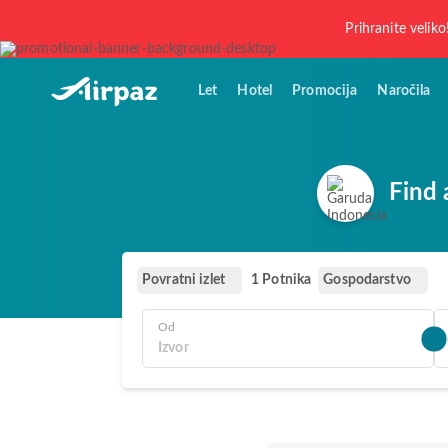
Prihranite veliko
Let
Hotel
Promocija
Naročila
Find 
Povratni izlet
Gospodarstvo
1 Potnika
Od