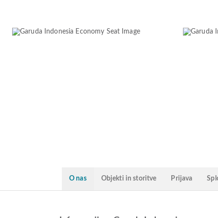
O nas
Objekti in storitve
Prijava
Spl