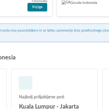
Cena/oseba
Garuda Indonesia
Knjiga
, morda niso posodobljene in se lahko spremenijo brez predhodnega obves
onesia
Najbolj priljubljene poti
Kuala Lumpur - Jakarta