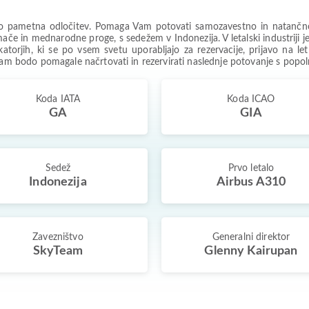
o pametna odločitev. Pomaga Vam potovati samozavestno in natančno v
omače in mednarodne proge, s sedežem v Indonezija. V letalski industriji
atorjih, ki se po vsem svetu uporabljajo za rezervacije, prijavo na le
 Vam bodo pomagale načrtovati in rezervirati naslednje potovanje s pop
Koda IATA
Koda ICAO
GA
GIA
Sedež
Prvo letalo
Indonezija
Airbus A310
Zavezništvo
Generalni direktor
SkyTeam
Glenny Kairupan