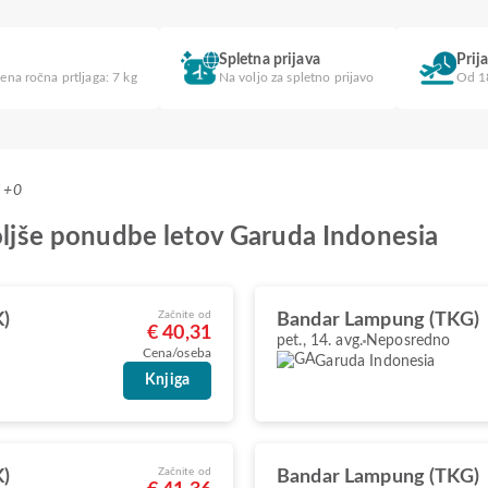
Spletna prijava
Prij
ena ročna prtljaga: 7 kg
Na voljo za spletno prijavo
Od 1
T +0
boljše ponudbe letov Garuda Indonesia
Začnite od
K)
Bandar Lampung (TKG)
€ 40,31
pet., 14. avg.
Neposredno
Cena/oseba
Garuda Indonesia
Knjiga
Začnite od
K)
Bandar Lampung (TKG)