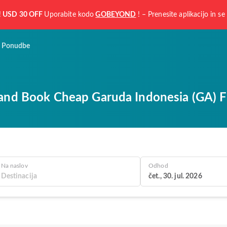
!
USD 30 OFF
Uporabite kodo
GOBEYOND
! – Prenesite aplikacijo in se 
Ponudbe
and Book Cheap Garuda Indonesia (GA) Fl
Na naslov
Odhod
čet., 30. jul. 2026