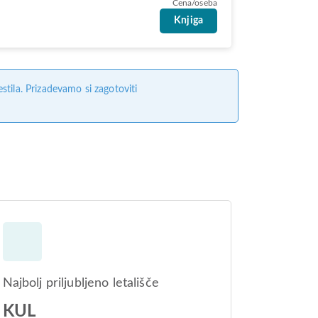
Cena/oseba
Knjiga
tila. Prizadevamo si zagotoviti
Najbolj priljubljeno letališče
KUL