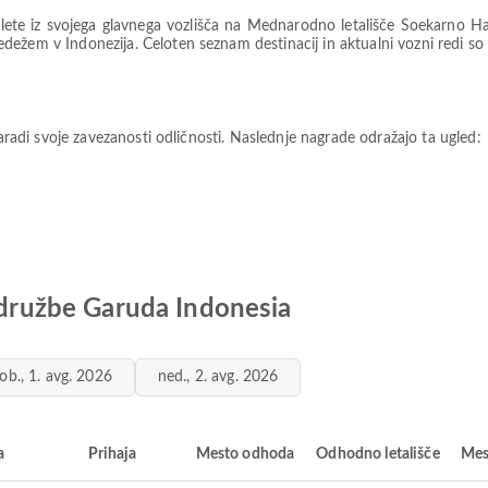
ete iz svojega glavnega vozlišča na Mednarodno letališče Soekarno Ha
žem v Indonezija. Celoten seznam destinacij in aktualni vozni redi so na
zaradi svoje zavezanosti odličnosti. Naslednje nagrade odražajo ta ugled:
e družbe Garuda Indonesia
ob., 1. avg. 2026
ned., 2. avg. 2026
a
Prihaja
Mesto odhoda
Odhodno letališče
Mes