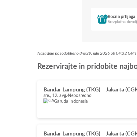
Ročna prtljaga
Brezplačna dovolj
Nazadnje posodobljeno dne
29. julij 2026 ob 04:32 GM
Rezervirajte in pridobite naj
Bandar Lampung (TKG)
Jakarta (CG
sre., 12. avg.
Neposredno
Garuda Indonesia
Bandar Lampung (TKG)
Jakarta (CG