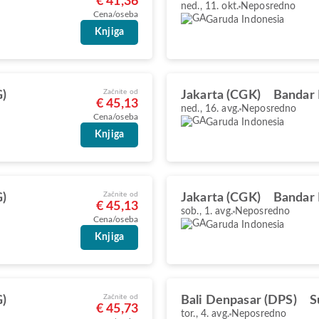
€ 41,36
ned., 11. okt.
Neposredno
Cena/oseba
Garuda Indonesia
Knjiga
Začnite od
G)
Jakarta (CGK)
Bandar
€ 45,13
ned., 16. avg.
Neposredno
Cena/oseba
Garuda Indonesia
Knjiga
Začnite od
G)
Jakarta (CGK)
Bandar
€ 45,13
sob., 1. avg.
Neposredno
Cena/oseba
Garuda Indonesia
Knjiga
Začnite od
G)
Bali Denpasar (DPS)
S
€ 45,73
tor., 4. avg.
Neposredno