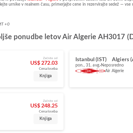
glejte urnike v realnem času, primerjajte cene in rezervirajte sedež — vs
MT +0
boljše ponudbe letov Air Algerie AH3017 
Začnite od
Istanbul (IST)
Algiers 
US$ 272.03
pon., 31. avg.
Neposredno
Cena/oseba
Air Algerie
Knjiga
Začnite od
US$ 248.25
Cena/oseba
Knjiga