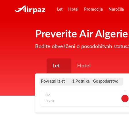
Let
Hotel
Promocija
Naročila
Preverite Air Alger
Bodite obveščeni o posodobitvah statusa
Let
Hotel
Povratni izlet
Gospodarstvo
1 Potnika
Od