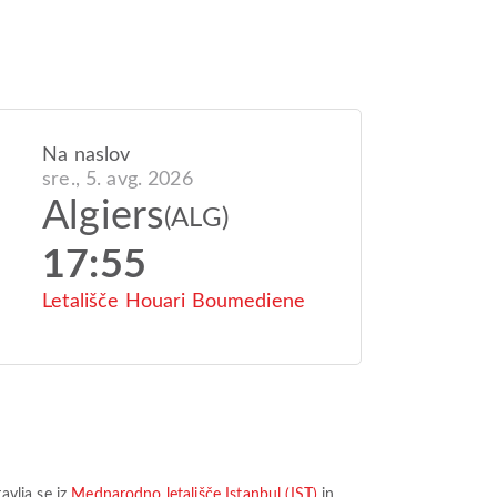
Na naslov
sre., 5. avg. 2026
Algiers
(ALG)
17:55
Letališče Houari Boumediene
avlja se iz
Mednarodno letališče Istanbul (IST)
in