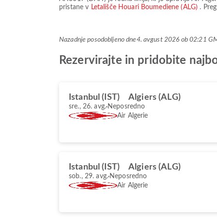
pristane v
Letališče Houari Boumediene (ALG)
. Pre
Nazadnje posodobljeno dne
4. avgust 2026 ob 02:21 G
Rezervirajte in pridobite naj
Istanbul (IST)
Algiers (ALG)
sre., 26. avg.
Neposredno
Air Algerie
Istanbul (IST)
Algiers (ALG)
sob., 29. avg.
Neposredno
Air Algerie