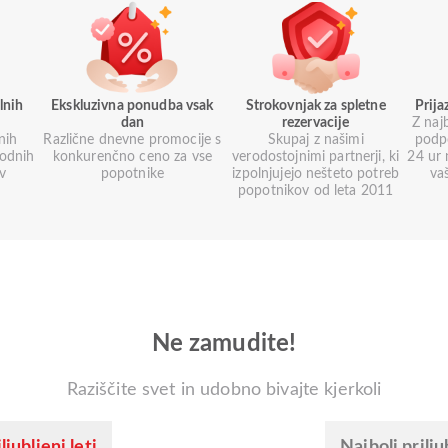
lnih
Ekskluzivna ponudba vsak
Strokovnjak za spletne
Prij
dan
rezervacije
Z naj
nih
Različne dnevne promocije s
Skupaj z našimi
podp
godnih
konkurenčno ceno za vse
verodostojnimi partnerji, ki
24 ur 
ev
popotnike
izpolnjujejo nešteto potreb
va
popotnikov od leta 2011
Ne zamudite!
Raziščite svet in udobno bivajte kjerkoli
ljubljeni leti
Najbolj prilju