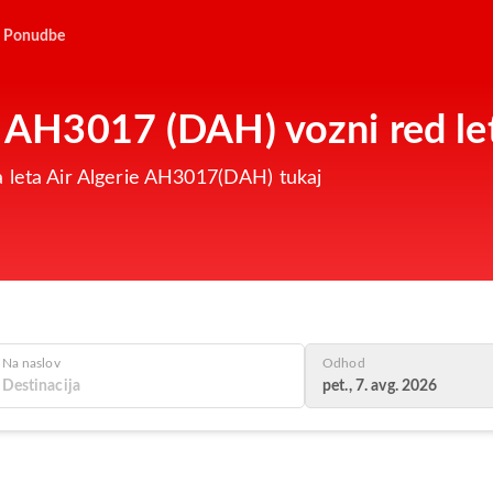
Ponudbe
ie AH3017 (DAH) vozni red le
 leta Air Algerie AH3017(DAH) tukaj
Na naslov
Odhod
pet., 7. avg. 2026