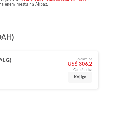
e na enem mestu na Airpaz.
(DAH)
Začnite od
(ALG)
US$ 306.2
Cena/oseba
Knjiga