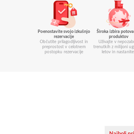
Poenostavite svojo izkušnjo
Široka izbira potova
rezervacije
produktov
Občutite prilagodljivost in
Uživajte v nepozab
preprostost v celotnem
trenutkih z milijoni u
postopku rezervacije
letov in nastanit
Najbolj pri