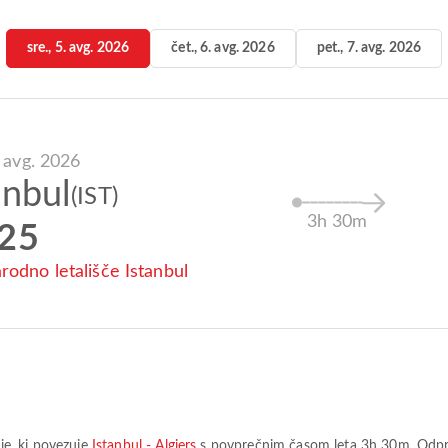
sre., 5. avg. 2026
čet., 6. avg. 2026
pet., 7. avg. 2026
. avg. 2026
anbul
(IST)
3h 30m
:25
odno letališče Istanbul
ie
, ki povezuje
Istanbul - Algiers
s povprečnim časom leta
3h 30m
. Odpr