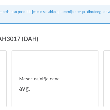
, morda niso posodobljene in se lahko spremenijo brez predhodnega obves
e AH3017 (DAH)
Mesec najnižje cene
avg.