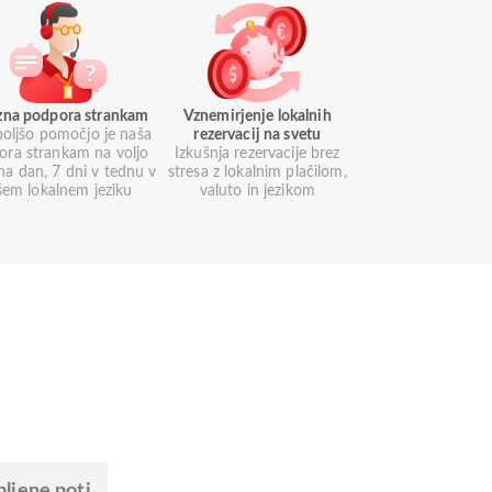
azna podpora strankam
Vznemirjenje lokalnih
boljšo pomočjo je naša
rezervacij na svetu
ora strankam na voljo
Izkušnja rezervacije brez
na dan, 7 dni v tednu v
stresa z lokalnim plačilom,
šem lokalnem jeziku
valuto in jezikom
bljene poti