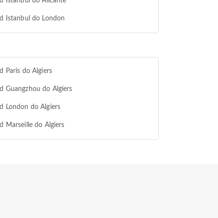
od Istanbul do Alicante
od Istanbul do London
od Paris do Algiers
od Guangzhou do Algiers
od London do Algiers
od Marseille do Algiers