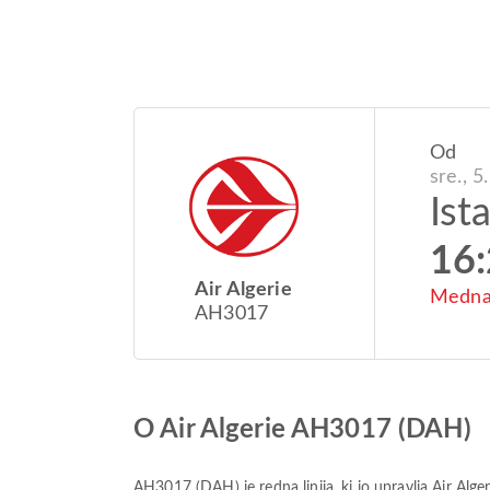
Od
sre., 5
Ist
16
Air Algerie
Mednar
AH3017
O Air Algerie AH3017 (DAH)
AH3017
(
DAH
) je redna linija, ki jo upravlja
Air Alger