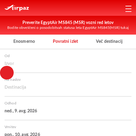
Preverite EgyptAir MS845 (MSR) vozni red letov
Bodite obveščeni o posodobitvah statusa leta EgyptAir MS845(MSR) tukaj
Enosmerno
Povratni izlet
Več destinacij
Od
Izvor
Na naslov
Destinacija
Odhod
ned., 9. avg. 2026
Vrnitev
pon., 10. avg. 2026