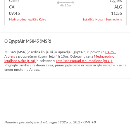
Cairo
Algiers
4h 10m
CAI
ALG
09:45
11:55
Mednarodno letališče Kairo
Letališče Houari Boumediene
O EgyptAir MS845 (MSR)
MS845
(
MSR
) je redna linija, ki jo upravlja
EgyptAir
, ki povezuje
Cairo -
Algiers
s povprečnim časom leta
4h 10m
. Odpravlja se iz
Mednarodno
letališče Kairo (CAI)
in pristane v
Letališče Houari Boumediene (ALG)
.
Preglejte urnike v realnem času, primerjajte cene in rezervirajte sedež — vse na
enem mestu na Airpaz.
Nazadnje posodobljeno dne
6. avgust 2026 ob 20:29 GMT +0