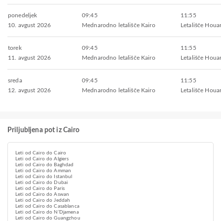
ponedeljek
09:45
11:55
10. avgust 2026
Mednarodno letališče Kairo
Letališče Houa
torek
09:45
11:55
11. avgust 2026
Mednarodno letališče Kairo
Letališče Houa
sreda
09:45
11:55
12. avgust 2026
Mednarodno letališče Kairo
Letališče Houa
Priljubljena pot iz Cairo
Leti od Cairo do Cairo
Leti od Cairo do Algiers
Leti od Cairo do Baghdad
Leti od Cairo do Amman
Leti od Cairo do Istanbul
Leti od Cairo do Dubai
Leti od Cairo do Paris
Leti od Cairo do Aswan
Leti od Cairo do Jeddah
Leti od Cairo do Casablanca
Leti od Cairo do NʼDjamena
Leti od Cairo do Guangzhou