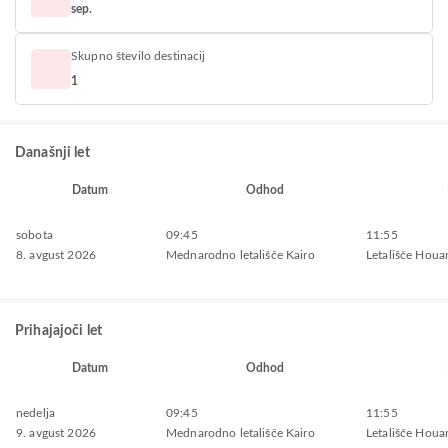
sep.
Skupno število destinacij
1
Današnji let
Datum
Odhod
sobota
09:45
11:55
8. avgust 2026
Mednarodno letališče Kairo
Letališče Houa
Prihajajoči let
Datum
Odhod
nedelja
09:45
11:55
9. avgust 2026
Mednarodno letališče Kairo
Letališče Houa