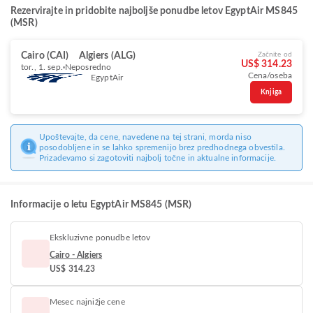
Rezervirajte in pridobite najboljše ponudbe letov EgyptAir MS845
(MSR)
Cairo (CAI)
Algiers (ALG)
Začnite od
US$ 314.23
tor., 1. sep.
Neposredno
Cena/oseba
EgyptAir
Knjiga
Upoštevajte, da cene, navedene na tej strani, morda niso
posodobljene in se lahko spremenijo brez predhodnega obvestila.
Prizadevamo si zagotoviti najbolj točne in aktualne informacije.
Informacije o letu EgyptAir MS845 (MSR)
Ekskluzivne ponudbe letov
Cairo - Algiers
US$ 314.23
Mesec najnižje cene