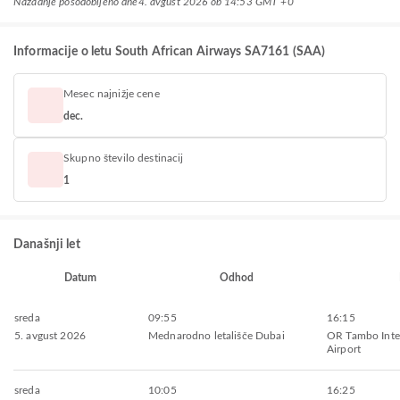
Nazadnje posodobljeno dne
4. avgust 2026 ob 14:53 GMT +0
Informacije o letu South African Airways SA7161 (SAA)
Mesec najnižje cene
dec.
Skupno število destinacij
1
Današnji let
Datum
Odhod
sreda
09:55
16:15
5. avgust 2026
Mednarodno letališče Dubai
OR Tambo Inte
Airport
sreda
10:05
16:25