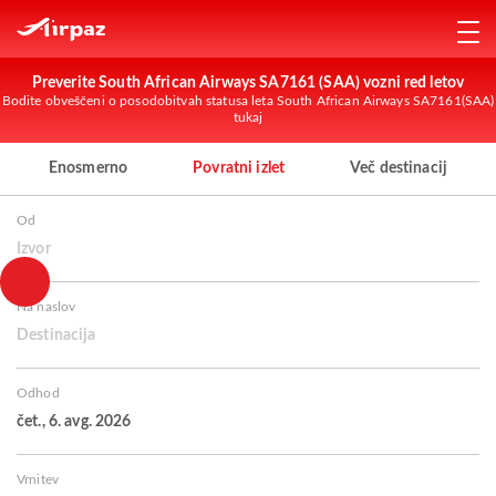
Preverite South African Airways SA7161 (SAA) vozni red letov
Bodite obveščeni o posodobitvah statusa leta South African Airways SA7161(SAA)
tukaj
Enosmerno
Povratni izlet
Več destinacij
Od
Izvor
Na naslov
Destinacija
Odhod
čet., 6. avg. 2026
Vrnitev