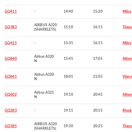
GQ411
-
14:40
15:20
Milos
AIRBUS A320
GQ383
15:10
16:15
Thess
(SHARKLETS)
GQ415
-
15:35
16:15
Milos
Airbus A320
GQ840
15:45
17:05
Athen
N
Airbus A320
GQ841
18:05
21:05
Vienn
N
Airbus A321
GQ602
19:10
20:45
Athen
N
GQ283
-
19:15
20:15
Rhod
AIRBUS A320
GQ385
19:30
20:25
Thess
(SHARKLETS)