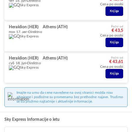
чет 16. јул
Direktno
Cena po osobi
Sky Express
Knjiga
Heraklion (HER)
Athens (ATH)
Počni od
€ 43,5
пон 17. авг
Direktno
Cena po osobi
Sky Express
Knjiga
Heraklion (HER)
Athens (ATH)
Počni od
€ 43,61
суб 18. јул
Direktno
Cena po osobi
Sky Express
Knjiga
Imajte na umu da cene navedene na ovoj stranici možda nisu
ažurirane i podložne su promenama bez prethodne najave. Trudimo
se da pružimo najtačnije i aktuelnije informacije.
Sky Express Informacije o letu