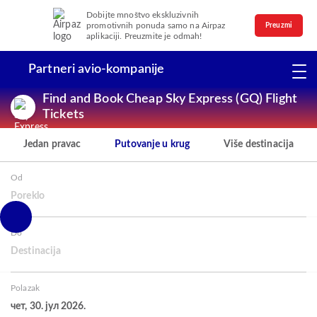
Dobijte mnoštvo ekskluzivnih
promotivnih ponuda samo na Airpaz
Preuzmi
aplikaciji. Preuzmite je odmah!
Partneri avio-kompanije
Find and Book Cheap Sky Express (GQ) Flight
Tickets
Jedan pravac
Putovanje u krug
Više destinacija
Od
Poreklo
Do
Destinacija
Polazak
чет, 30. јул 2026.