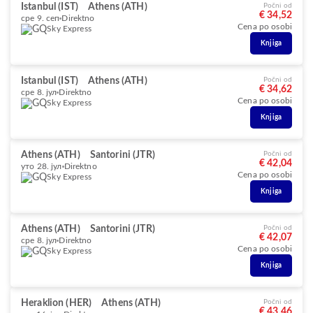
Istanbul (IST)
Athens (ATH)
Počni od
€ 34,52
сре 9. сеп
Direktno
Cena po osobi
Sky Express
Knjiga
Istanbul (IST)
Athens (ATH)
Počni od
€ 34,62
сре 8. јул
Direktno
Cena po osobi
Sky Express
Knjiga
Athens (ATH)
Santorini (JTR)
Počni od
€ 42,04
уто 28. јул
Direktno
Cena po osobi
Sky Express
Knjiga
Athens (ATH)
Santorini (JTR)
Počni od
€ 42,07
сре 8. јул
Direktno
Cena po osobi
Sky Express
Knjiga
Heraklion (HER)
Athens (ATH)
Počni od
€ 43,46