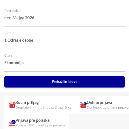
Povratak
пет, 31. јул 2026.
Putnici
1 Odrasle osobe
Class
Ekonomija
Pretražite letove
Ručni prtljag
Online prijava
Besplatan limit ručnog prtljaga: 8 kg
Dostupno za online prijavu
Prijava pre polaska
Počevši 180 minuta pre polaska