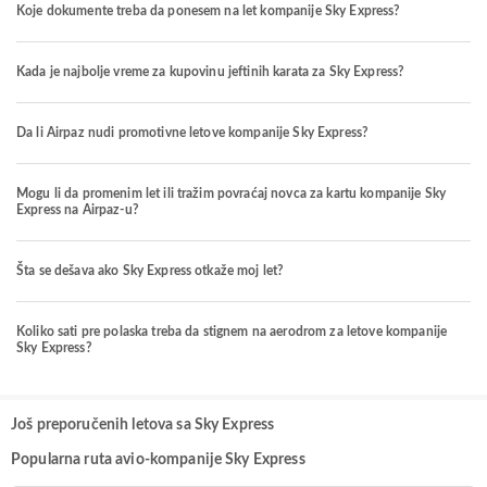
Koje dokumente treba da ponesem na let kompanije Sky Express?
Kada je najbolje vreme za kupovinu jeftinih karata za Sky Express?
Da li Airpaz nudi promotivne letove kompanije Sky Express?
Mogu li da promenim let ili tražim povraćaj novca za kartu kompanije Sky
Express na Airpaz-u?
Šta se dešava ako Sky Express otkaže moj let?
Koliko sati pre polaska treba da stignem na aerodrom za letove kompanije
Sky Express?
Još preporučenih letova sa Sky Express
Popularna ruta avio-kompanije Sky Express