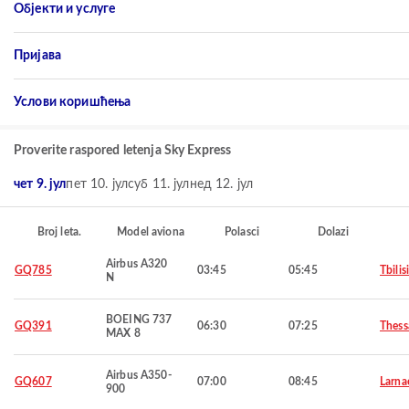
Објекти и услуге
Пријава
Услови коришћења
Proverite raspored letenja Sky Express
чет 9. јул
пет 10. јул
суб 11. јул
нед 12. јул
Broj leta.
Model aviona
Polasci
Dolazi
Airbus A320
GQ785
03:45
05:45
Tbilisi
N
BOEING 737
GQ391
06:30
07:25
Thess
MAX 8
Airbus A350-
GQ607
07:00
08:45
Larna
900