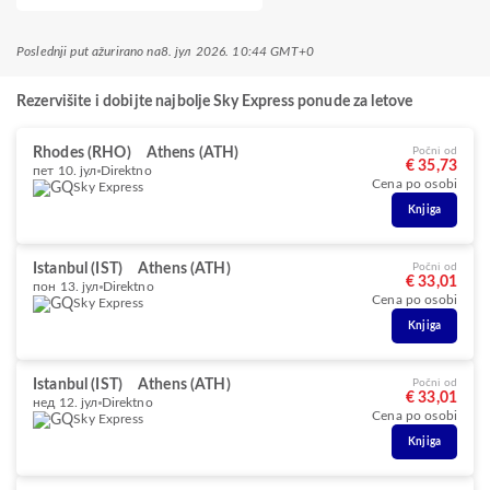
Poslednji put ažurirano na
8. јул 2026. 10:44 GMT+0
Rezervišite i dobijte najbolje Sky Express ponude za letove
Rhodes (RHO)
Athens (ATH)
Počni od
€ 35,73
пет 10. јул
Direktno
Cena po osobi
Sky Express
Knjiga
Istanbul (IST)
Athens (ATH)
Počni od
€ 33,01
пон 13. јул
Direktno
Cena po osobi
Sky Express
Knjiga
Istanbul (IST)
Athens (ATH)
Počni od
€ 33,01
нед 12. јул
Direktno
Cena po osobi
Sky Express
Knjiga