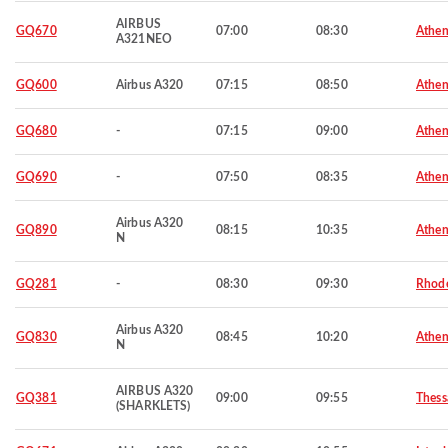
AIRBUS
GQ670
07:00
08:30
Athen
A321NEO
GQ600
Airbus A320
07:15
08:50
Athen
GQ680
-
07:15
09:00
Athen
GQ690
-
07:50
08:35
Athen
Airbus A320
GQ890
08:15
10:35
Athen
N
GQ281
-
08:30
09:30
Rhod
Airbus A320
GQ830
08:45
10:20
Athen
N
AIRBUS A320
GQ381
09:00
09:55
Thess
(SHARKLETS)