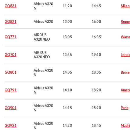
Airbus A320
GQ831
11:20
14:45
Milan
N
GQ821
Airbus A320
13:00
16:00
Rome
AIRBUS
GQ771
13:05
16:35
Wars
A320NEO
AIRBUS
GQ701
13:35
19:10
Lond
A320NEO
Airbus A320
GQ801
14:05
18:05
Bruss
N
Airbus A320
GQ791
14:10
18:20
Amst
N
Airbus A320
GQ901
14:15
18:20
Paris
N
Airbus A320
GQ921
14:20
18:45
Madr
N