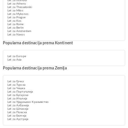
Let za Istanbul
Let za Athens
Let za Thessaloniki
Let za Milos
Let za Mykonos
Let za Prague
Let za Kos
Let za Rome
Let za Berlin
Let za Amsterdam
Let za Naxos
Popularna destinacija prema Kontinent
Let za Europe
Let za Asia
Popularna destinacija prema Zemlja
Let za Грчка
Let za Турска
Let za Чешка
Let za Португалија
Let za Бугарска
Let za Италија
Let za Уједињено Краљевство
Let za Албанија
Let za Шпанија
Let za Пољска
Let za Белгија
Let za Аустрија