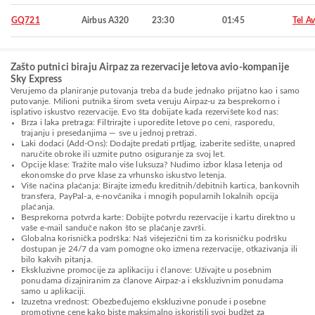
GQ721
Airbus A320
23:30
01:45
Tel Av
Zašto putnici biraju Airpaz za rezervacije letova avio-kompanije
Sky Express
Verujemo da planiranje putovanja treba da bude jednako prijatno kao i samo
putovanje. Milioni putnika širom sveta veruju Airpaz-u za besprekorno i
isplativo iskustvo rezervacije. Evo šta dobijate kada rezervišete kod nas:
Brza i laka pretraga: Filtrirajte i uporedite letove po ceni, rasporedu,
trajanju i presedanjima — sve u jednoj pretrazi.
Laki dodaci (Add-Ons): Dodajte predati prtljag, izaberite sedište, unapred
naručite obroke ili uzmite putno osiguranje za svoj let.
Opcije klase: Tražite malo više luksuza? Nudimo izbor klasa letenja od
ekonomske do prve klase za vrhunsko iskustvo letenja.
Više načina plaćanja: Birajte između kreditnih/debitnih kartica, bankovnih
transfera, PayPal-a, e-novčanika i mnogih popularnih lokalnih opcija
plaćanja.
Besprekorna potvrda karte: Dobijte potvrdu rezervacije i kartu direktno u
vaše e-mail sanduče nakon što se plaćanje završi.
Globalna korisnička podrška: Naš višejezični tim za korisničku podršku
dostupan je 24/7 da vam pomogne oko izmena rezervacije, otkazivanja ili
bilo kakvih pitanja.
Ekskluzivne promocije za aplikaciju i članove: Uživajte u posebnim
ponudama dizajniranim za članove Airpaz-a i ekskluzivnim ponudama
samo u aplikaciji.
Izuzetna vrednost: Obezbeđujemo ekskluzivne ponude i posebne
promotivne cene kako biste maksimalno iskoristili svoj budžet za