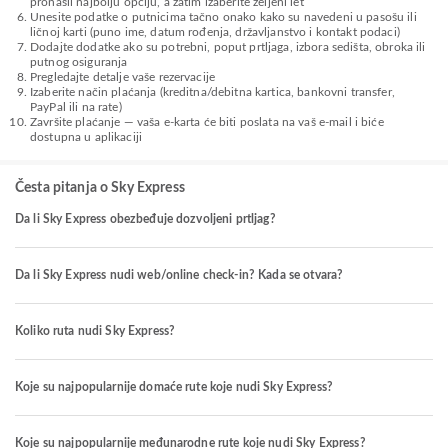
pronašli najbolju opciju, a zatim izaberite željeni let
Unesite podatke o putnicima tačno onako kako su navedeni u pasošu ili
ličnoj karti (puno ime, datum rođenja, državljanstvo i kontakt podaci)
Dodajte dodatke ako su potrebni, poput prtljaga, izbora sedišta, obroka ili
putnog osiguranja
Pregledajte detalje vaše rezervacije
Izaberite način plaćanja (kreditna/debitna kartica, bankovni transfer,
PayPal ili na rate)
Završite plaćanje — vaša e-karta će biti poslata na vaš e-mail i biće
dostupna u aplikaciji
Česta pitanja o Sky Express
Da li Sky Express obezbeđuje dozvoljeni prtljag?
Da li Sky Express nudi web/online check-in? Kada se otvara?
Koliko ruta nudi Sky Express?
Koje su najpopularnije domaće rute koje nudi Sky Express?
Koje su najpopularnije međunarodne rute koje nudi Sky Express?