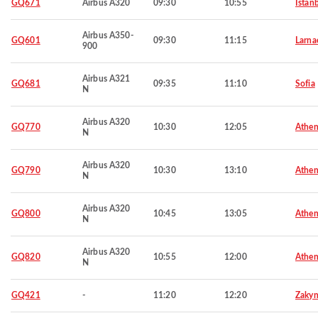
GQ671
Airbus A320
09:30
10:55
Istan
Airbus A350-
GQ601
09:30
11:15
Larna
900
Airbus A321
GQ681
09:35
11:10
Sofia
N
Airbus A320
GQ770
10:30
12:05
Athen
N
Airbus A320
GQ790
10:30
13:10
Athen
N
Airbus A320
GQ800
10:45
13:05
Athen
N
Airbus A320
GQ820
10:55
12:00
Athen
N
GQ421
-
11:20
12:20
Zakyn