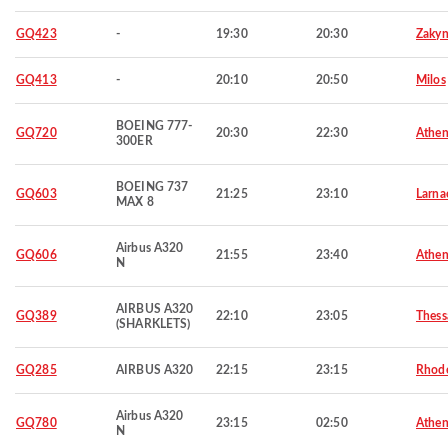
GQ423
-
19:30
20:30
Zakyn
GQ413
-
20:10
20:50
Milos
BOEING 777-
GQ720
20:30
22:30
Athen
300ER
BOEING 737
GQ603
21:25
23:10
Larna
MAX 8
Airbus A320
GQ606
21:55
23:40
Athen
N
AIRBUS A320
GQ389
22:10
23:05
Thess
(SHARKLETS)
GQ285
AIRBUS A320
22:15
23:15
Rhod
Airbus A320
GQ780
23:15
02:50
Athen
N