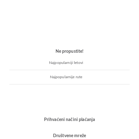
Ne propustite!
Najpopularniji letovi
Najpopularnije rute
Prihvaćeni načini plaćanja
Društvene mreže