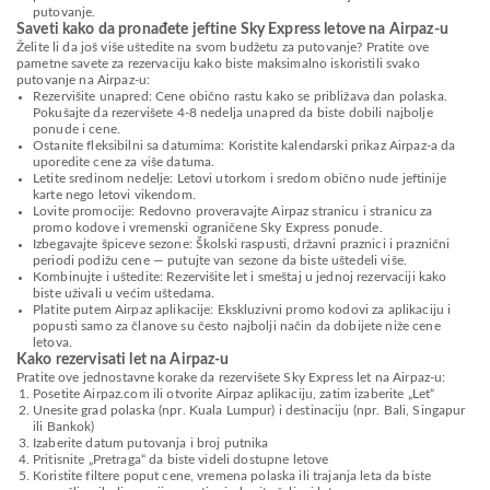
putovanje.
Saveti kako da pronađete jeftine Sky Express letove na Airpaz-u
Želite li da još više uštedite na svom budžetu za putovanje? Pratite ove
pametne savete za rezervaciju kako biste maksimalno iskoristili svako
putovanje na Airpaz-u:
Rezervišite unapred: Cene obično rastu kako se približava dan polaska.
Pokušajte da rezervišete 4-8 nedelja unapred da biste dobili najbolje
ponude i cene.
Ostanite fleksibilni sa datumima: Koristite kalendarski prikaz Airpaz-a da
uporedite cene za više datuma.
Letite sredinom nedelje: Letovi utorkom i sredom obično nude jeftinije
karte nego letovi vikendom.
Lovite promocije: Redovno proveravajte Airpaz stranicu i stranicu za
promo kodove i vremenski ograničene Sky Express ponude.
Izbegavajte špiceve sezone: Školski raspusti, državni praznici i praznični
periodi podižu cene — putujte van sezone da biste uštedeli više.
Kombinujte i uštedite: Rezervišite let i smeštaj u jednoj rezervaciji kako
biste uživali u većim uštedama.
Platite putem Airpaz aplikacije: Ekskluzivni promo kodovi za aplikaciju i
popusti samo za članove su često najbolji način da dobijete niže cene
letova.
Kako rezervisati let na Airpaz-u
Pratite ove jednostavne korake da rezervišete Sky Express let na Airpaz-u:
Posetite Airpaz.com ili otvorite Airpaz aplikaciju, zatim izaberite „Let“
Unesite grad polaska (npr. Kuala Lumpur) i destinaciju (npr. Bali, Singapur
ili Bankok)
Izaberite datum putovanja i broj putnika
Pritisnite „Pretraga“ da biste videli dostupne letove
Koristite filtere poput cene, vremena polaska ili trajanja leta da biste