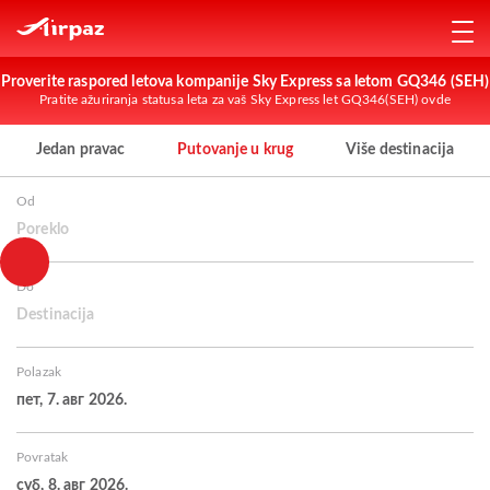
Proverite raspored letova kompanije Sky Express sa letom GQ346 (SEH)
Pratite ažuriranja statusa leta za vaš Sky Express let GQ346(SEH) ovde
Jedan pravac
Putovanje u krug
Više destinacija
Od
Poreklo
Do
Destinacija
Polazak
пет, 7. авг 2026.
Povratak
суб, 8. авг 2026.