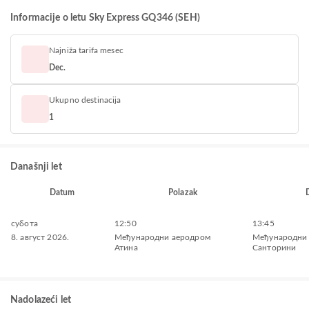
Informacije o letu Sky Express GQ346 (SEH)
Najniža tarifa mesec
Dec.
Ukupno destinacija
1
Današnji let
Datum
Polazak
субота
12:50
13:45
8. август 2026.
Међународни аеродром
Међународни
Атина
Санторини
Nadolazeći let