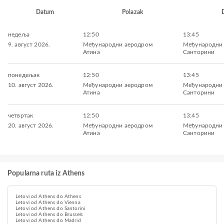
Datum
Polazak
недеља
12:50
13:45
9. август 2026.
Међународни аеродром
Међународни
Атина
Санторини
понедељак
12:50
13:45
10. август 2026.
Међународни аеродром
Међународни
Атина
Санторини
четвртак
12:50
13:45
20. август 2026.
Међународни аеродром
Међународни
Атина
Санторини
Popularna ruta iz Athens
Letovi od Athens do Athens
Letovi od Athens do Vienna
Letovi od Athens do Santorini
Letovi od Athens do Brussels
Letovi od Athens do Madrid