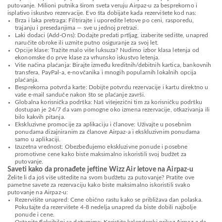
putovanje. Milioni putnika širom sveta veruju Airpaz-u za besprekorno i
isplativo iskustvo rezervacije. Evo šta dobijate kada rezervišete kod nas:
Brza i laka pretraga: Filtrirajte i uporedite letove po ceni, rasporedu,
trajanju i presedanjima — sve u jednoj pretrazi.
Laki dodaci (Add-Ons): Dodajte predati prtljag, izaberite sedište, unapred
naručite obroke ili uzmite putno osiguranje za svoj let.
Opcije klase: Tražite malo više luksuza? Nudimo izbor klasa letenja od
ekonomske do prve klase za vrhunsko iskustvo letenja.
Više načina plaćanja: Birajte između kreditnih/debitnih kartica, bankovnih
transfera, PayPal-a, e-novčanika i mnogih popularnih lokalnih opcija
plaćanja.
Besprekorna potvrda karte: Dobijte potvrdu rezervacije i kartu direktno u
vaše e-mail sanduče nakon što se plaćanje završi.
Globalna korisnička podrška: Naš višejezični tim za korisničku podršku
dostupan je 24/7 da vam pomogne oko izmena rezervacije, otkazivanja ili
bilo kakvih pitanja.
Ekskluzivne promocije za aplikaciju i članove: Uživajte u posebnim
ponudama dizajniranim za članove Airpaz-a i ekskluzivnim ponudama
samo u aplikaciji.
Izuzetna vrednost: Obezbeđujemo ekskluzivne ponude i posebne
promotivne cene kako biste maksimalno iskoristili svoj budžet za
putovanje.
Saveti kako da pronađete jeftine Wizz Air letove na Airpaz-u
Želite li da još više uštedite na svom budžetu za putovanje? Pratite ove
pametne savete za rezervaciju kako biste maksimalno iskoristili svako
putovanje na Airpaz-u:
Rezervišite unapred: Cene obično rastu kako se približava dan polaska.
Pokušajte da rezervišete 4-8 nedelja unapred da biste dobili najbolje
ponude i cene.