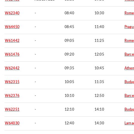
W62340
-
08:40
10:30
Rome
W64450
-
08:45
11:40
Pragu
W61442
-
09:05
11:25
Rome
W61476
-
09:20
12:05
Barce
W62442
-
09:35
10:45
Athen
W62315
-
10:05
11:35
Budap
W62376
-
10:10
12:50
Barce
W62251
-
12:10
14:10
Budap
W64030
-
12:40
14:30
Larna