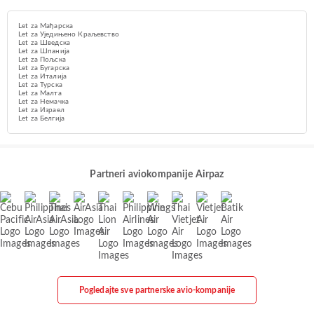
Let za Мађарска
Let za Уједињено Краљевство
Let za Шведска
Let za Шпанија
Let za Пољска
Let za Бугарска
Let za Италија
Let za Турска
Let za Малта
Let za Немачка
Let za Израел
Let za Белгија
Partneri aviokompanije Airpaz
Pogledajte sve partnerske avio-kompanije