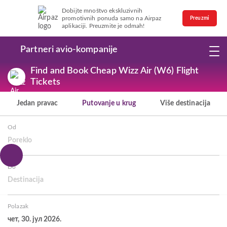
Dobijte mnoštvo ekskluzivnih
promotivnih ponuda samo na Airpaz
Preuzmi
aplikaciji. Preuzmite je odmah!
Partneri avio-kompanije
Find and Book Cheap Wizz Air (W6) Flight
Tickets
Jedan pravac
Putovanje u krug
Više destinacija
Od
Poreklo
Do
Destinacija
Polazak
чет, 30. јул 2026.