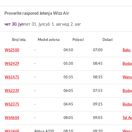
Proverite raspored letenja Wizz Air
чет 30. јул
пет 31. јул
суб 1. авг
нед 2. авг
Broj leta.
Model aviona
Polasci
Dolazi
W62500
-
04:50
07:00
Baku
W62429
-
05:30
08:45
Budap
W61475
-
05:35
08:35
Wars
W62339
-
06:05
07:55
Budap
W62375
-
06:45
09:25
Budap
W64604
-
08:05
09:05
Tel Av
W62468
Airbus A320
08:10
09:30
Wars