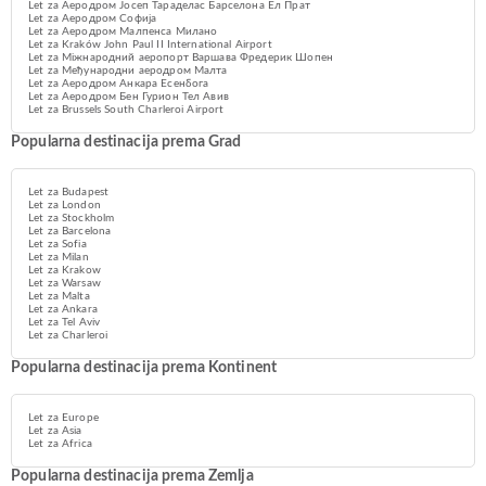
Let za Аеродром Јосеп Тараделас Барселона Ел Прат
Let za Аеродром Софија
Let za Аеродром Малпенса Милано
Let za Kraków John Paul II International Airport
Let za Міжнародний aеропорт Варшава Фредерик Шопен
Let za Међународни аеродром Малта
Let za Аеродром Анкара Есенбога
Let za Аеродром Бен Гурион Тел Авив
Let za Brussels South Charleroi Airport
Popularna destinacija prema Grad
Let za Budapest
Let za London
Let za Stockholm
Let za Barcelona
Let za Sofia
Let za Milan
Let za Krakow
Let za Warsaw
Let za Malta
Let za Ankara
Let za Tel Aviv
Let za Charleroi
Popularna destinacija prema Kontinent
Let za Europe
Let za Asia
Let za Africa
Popularna destinacija prema Zemlja