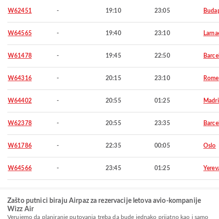
W62451
-
19:10
23:05
Budap
W64565
-
19:40
23:10
Larna
W61478
-
19:45
22:50
Barce
W64316
-
20:15
23:10
Rome
W64402
-
20:55
01:25
Madr
W62378
-
20:55
23:35
Barce
W61786
-
22:35
00:05
Oslo
W64566
-
23:45
01:25
Yerev
Zašto putnici biraju Airpaz za rezervacije letova avio-kompanije
Wizz Air
Verujemo da planiranje putovanja treba da bude jednako prijatno kao i samo