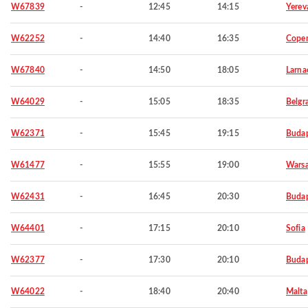
W67839
-
12:45
14:15
Yerev
W62252
-
14:40
16:35
Cope
W67840
-
14:50
18:05
Larna
W64029
-
15:05
18:35
Belgr
W62371
-
15:45
19:15
Budap
W61477
-
15:55
19:00
Wars
W62431
-
16:45
20:30
Budap
W64401
-
17:15
20:10
Sofia
W62377
-
17:30
20:10
Budap
W64022
-
18:40
20:40
Malta