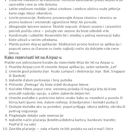
Ostanite fleksibilni sa datumima: Koristite kalendarski prikaz Airpaz-a da
uporedite cene za više datuma.
Letite sredinom nedelje: Letovi utorkom i sredom obično nude jeftinije
karte nego letovi vikendom.
Lovite promocije: Redovno proveravajte Airpaz stranicu i stranicu za
promo kodove i vremenski ograničene Wizz Air ponude.
Izbegavajte špiceve sezone: Školski raspusti, državni praznici i praznični
periodi podižu cene — putujte van sezone da biste uštedeli više.
Kombinujte i uštedite: Rezervišite let i smeštaj u jednoj rezervaciji kako
biste uživali u većim uštedama.
Platite putem Airpaz aplikacije: Ekskluzivni promo kodovi za aplikaciju i
popusti samo za članove su često najbolji način da dobijete niže cene
letova.
Kako rezervisati let na Airpaz-u
Pratite ove jednostavne korake da rezervišete Wizz Air let na Airpaz-u:
Posetite Airpaz.com ili otvorite Airpaz aplikaciju, zatim izaberite „Let“
Unesite grad polaska (npr. Kuala Lumpur) i destinaciju (npr. Bali, Singapur
ili Bankok)
Izaberite datum putovanja i broj putnika
Pritisnite „Pretraga“ da biste videli dostupne letove
Koristite filtere poput cene, vremena polaska ili trajanja leta da biste
pronašli najbolju opciju, a zatim izaberite željeni let
Unesite podatke o putnicima tačno onako kako su navedeni u pasošu ili
ličnoj karti (puno ime, datum rođenja, državljanstvo i kontakt podaci)
Dodajte dodatke ako su potrebni, poput prtljaga, izbora sedišta, obroka ili
putnog osiguranja
Pregledajte detalje vaše rezervacije
Izaberite način plaćanja (kreditna/debitna kartica, bankovni transfer,
PayPal ili na rate)
Završite plaćanje — vaša e-karta će biti poslata na vaš e-mail i biće