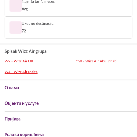
Najniža tarifa mesec
Avg.
Ukupno destinacija
72
Spisak Wizz Air grupa
W9 - Wizz Air UK
5W - Wizz Air Abu Dhabi
W4 - Wizz Air Malta
О нама
Објекти и услуге
Пријава
Услови коришћења