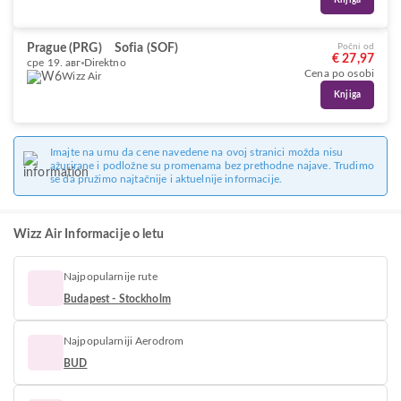
Knjiga
Prague (PRG)
Sofia (SOF)
Počni od
€ 27,97
сре 19. авг
Direktno
Cena po osobi
Wizz Air
Knjiga
Imajte na umu da cene navedene na ovoj stranici možda nisu
ažurirane i podložne su promenama bez prethodne najave. Trudimo
se da pružimo najtačnije i aktuelnije informacije.
Wizz Air Informacije o letu
Najpopularnije rute
Budapest - Stockholm
Najpopularniji Aerodrom
BUD