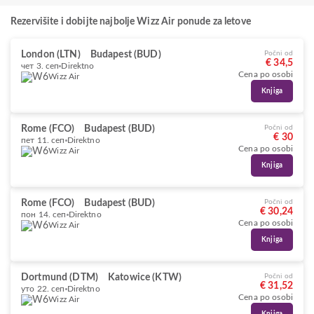
Rezervišite i dobijte najbolje Wizz Air ponude za letove
London (LTN)
Budapest (BUD)
Počni od
€ 34,5
чет 3. сеп
Direktno
Cena po osobi
Wizz Air
Knjiga
Rome (FCO)
Budapest (BUD)
Počni od
€ 30
пет 11. сеп
Direktno
Cena po osobi
Wizz Air
Knjiga
Rome (FCO)
Budapest (BUD)
Počni od
€ 30,24
пон 14. сеп
Direktno
Cena po osobi
Wizz Air
Knjiga
Dortmund (DTM)
Katowice (KTW)
Počni od
€ 31,52
уто 22. сеп
Direktno
Cena po osobi
Wizz Air