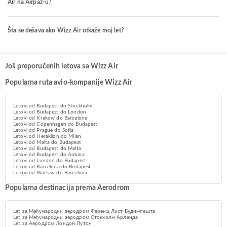
Air na Airpaz-u?
Šta se dešava ako Wizz Air otkaže moj let?
Još preporučenih letova sa Wizz Air
Popularna ruta avio-kompanije Wizz Air
Letovi od Budapest do Stockholm
Letovi od Budapest do London
Letovi od Krakow do Barcelona
Letovi od Copenhagen do Budapest
Letovi od Prague do Sofia
Letovi od Heraklion do Milan
Letovi od Malta do Budapest
Letovi od Budapest do Malta
Letovi od Budapest do Ankara
Letovi od London do Budapest
Letovi od Barcelona do Budapest
Letovi od Warsaw do Barcelona
Popularna destinacija prema Aerodrom
Let za Међународни аеродром Ференц Лист Будимпешта
Let za Међународни аеродром Стокхолм Арланда
Let za Аеродром Лондон Лутон