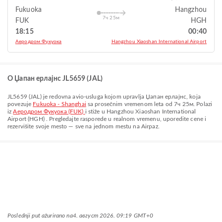
Fukuoka
Hangzhou
7ч 25м
FUK
HGH
18:15
00:40
Аеродром Фукуока
Hangzhou Xiaoshan International Airport
O Џапан ерлајнс JL5659 (JAL)
JL5659
(
JAL
) je redovna avio-usluga kojom upravlja
Џапан ерлајнс
, koja
povezuje
Fukuoka - Shanghai
sa prosečnim vremenom leta od
7ч 25м
. Polazi
iz
Аеродром Фукуока (FUK)
i stiže u
Hangzhou Xiaoshan International
Airport (HGH)
. Pregledajte rasporede u realnom vremenu, uporedite cene i
rezervišite svoje mesto — sve na jednom mestu na Airpaz.
Poslednji put ažurirano na
4. август 2026. 09:19 GMT+0