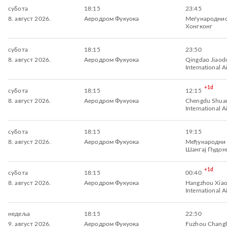
субота
18:15
23:45
8. август 2026.
Аеродром Фукуока
Меѓународнио
Хонгконг
субота
18:15
23:50
8. август 2026.
Аеродром Фукуока
Qingdao Jiaod
International A
+1d
субота
18:15
12:15
8. август 2026.
Аеродром Фукуока
Chengdu Shuan
International A
субота
18:15
19:15
8. август 2026.
Аеродром Фукуока
Међународни
Шангај Пудон
+1d
субота
18:15
00:40
8. август 2026.
Аеродром Фукуока
Hangzhou Xia
International A
недеља
18:15
22:50
9. август 2026.
Аеродром Фукуока
Fuzhou Changl