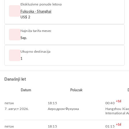
Ekskluzivne ponude letova
Fukuoka - Shanghai
US$ 2
Najniža tarifa mesec
Sep.
Ukupno destinacija
1
Današnji let
Datum
Polazak
+1d
петак
18:15
00:40
7. август 2026.
Аеродром Фукуока
Hangzhou Xia
International A
+1d
петак
18:15
01:15