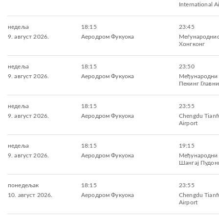
International A
недеља
18:15
23:45
9. август 2026.
Аеродром Фукуока
Меѓународнио
Хонгконг
недеља
18:15
23:50
9. август 2026.
Аеродром Фукуока
Међународни
Пекинг Главни
недеља
18:15
23:55
9. август 2026.
Аеродром Фукуока
Chengdu Tianfu
Airport
недеља
18:15
19:15
9. август 2026.
Аеродром Фукуока
Међународни
Шангај Пудон
понедељак
18:15
23:55
10. август 2026.
Аеродром Фукуока
Chengdu Tianfu
Airport