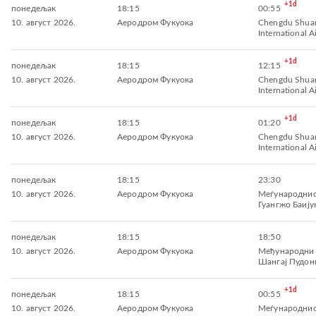
+1d
понедељак
18:15
00:55
10. август 2026.
Аеродром Фукуока
Chengdu Shuan
International A
+1d
понедељак
18:15
12:15
10. август 2026.
Аеродром Фукуока
Chengdu Shuan
International A
+1d
понедељак
18:15
01:20
10. август 2026.
Аеродром Фукуока
Chengdu Shuan
International A
понедељак
18:15
23:30
10. август 2026.
Аеродром Фукуока
Меѓународнио
Гуангжо Баију
понедељак
18:15
18:50
10. август 2026.
Аеродром Фукуока
Међународни
Шангај Пудон
+1d
понедељак
18:15
00:55
10. август 2026.
Аеродром Фукуока
Меѓународнио