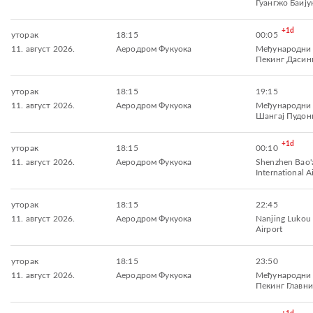
Гуангжо Баију
+1d
уторак
18:15
00:05
11. август 2026.
Аеродром Фукуока
Међународни
Пекинг Дасин
уторак
18:15
19:15
11. август 2026.
Аеродром Фукуока
Међународни
Шангај Пудон
+1d
уторак
18:15
00:10
11. август 2026.
Аеродром Фукуока
Shenzhen Bao'
International A
уторак
18:15
22:45
11. август 2026.
Аеродром Фукуока
Nanjing Lukou 
Airport
уторак
18:15
23:50
11. август 2026.
Аеродром Фукуока
Међународни
Пекинг Главни