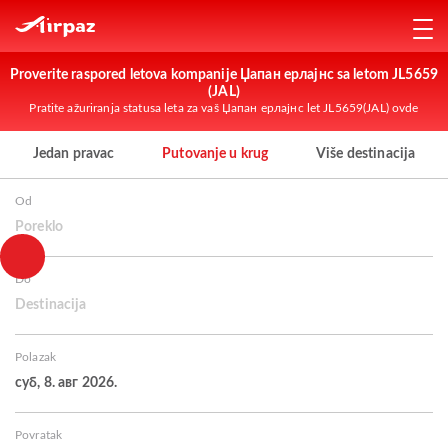
Proverite raspored letova kompanije Џапан ерлајнс sa letom JL5659
(JAL)
Pratite ažuriranja statusa leta za vaš Џапан ерлајнс let JL5659(JAL) ovde
Jedan pravac
Putovanje u krug
Više destinacija
Od
Poreklo
Do
Destinacija
Polazak
суб, 8. авг 2026.
Povratak