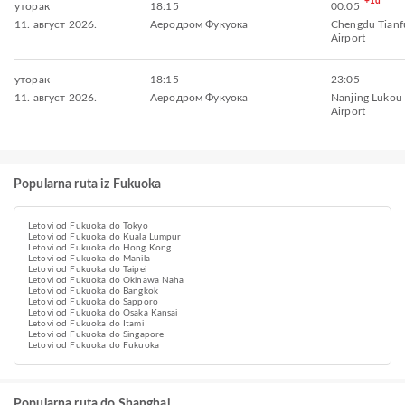
+1d
уторак
18:15
00:05
11. август 2026.
Аеродром Фукуока
Chengdu Tianfu
Airport
уторак
18:15
23:05
11. август 2026.
Аеродром Фукуока
Nanjing Lukou 
Airport
Popularna ruta iz Fukuoka
Letovi od Fukuoka do Tokyo
Letovi od Fukuoka do Kuala Lumpur
Letovi od Fukuoka do Hong Kong
Letovi od Fukuoka do Manila
Letovi od Fukuoka do Taipei
Letovi od Fukuoka do Okinawa Naha
Letovi od Fukuoka do Bangkok
Letovi od Fukuoka do Sapporo
Letovi od Fukuoka do Osaka Kansai
Letovi od Fukuoka do Itami
Letovi od Fukuoka do Singapore
Letovi od Fukuoka do Fukuoka
Popularna ruta do Shanghai