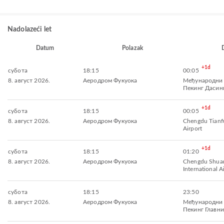
Nadolazeći let
Datum
Polazak
+1d
субота
18:15
00:05
8. август 2026.
Аеродром Фукуока
Међународни
Пекинг Дасин
+1d
субота
18:15
00:05
8. август 2026.
Аеродром Фукуока
Chengdu Tianfu
Airport
+1d
субота
18:15
01:20
8. август 2026.
Аеродром Фукуока
Chengdu Shuan
International A
субота
18:15
23:50
8. август 2026.
Аеродром Фукуока
Међународни
Пекинг Главни