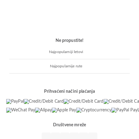
Ne propustite!
Najpopularniji letovi
Najpopularnije rute
Prihvaćeni načini plaćanja
Društvene mreže