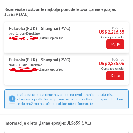
Rezervišite i ostvarite najbolje ponude letova Џапан ерлајнс
JL5659 (JAL)
Fukuoka (FUK)
Shanghai (PVG)
Počni od
US$ 2,216.55
уто 1. сеп
Direktno
Cena po osobi
Џапан ерлајнс
Knjiga
Fukuoka (FUK)
Shanghai (PVG)
Počni od
US$ 2,385.06
пон 31. авг
Direktno
Cena po osobi
Џапан ерлајнс
Knjiga
Imajte na umu da cene navedene na ovoj stranici možda nisu
ažurirane i podložne su promenama bez prethodne najave. Trudimo
se da pružimo najtačnije i aktuelnije informacije.
Informacije o letu Џапан ерлајнс JL5659 (JAL)