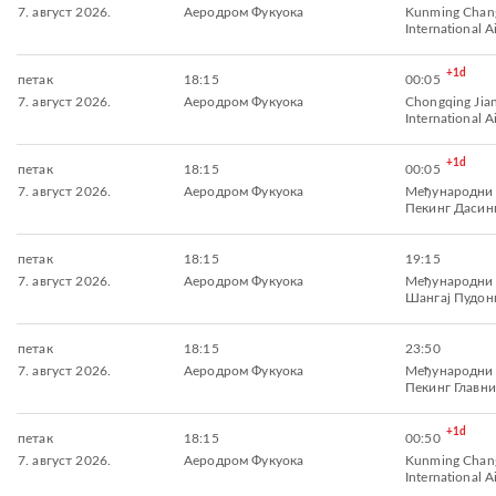
7. август 2026.
Аеродром Фукуока
Kunming Chan
International A
+1d
петак
18:15
00:05
7. август 2026.
Аеродром Фукуока
Chongqing Jia
International A
+1d
петак
18:15
00:05
7. август 2026.
Аеродром Фукуока
Међународни
Пекинг Дасин
петак
18:15
19:15
7. август 2026.
Аеродром Фукуока
Међународни
Шангај Пудон
петак
18:15
23:50
7. август 2026.
Аеродром Фукуока
Међународни
Пекинг Главни
+1d
петак
18:15
00:50
7. август 2026.
Аеродром Фукуока
Kunming Chan
International A